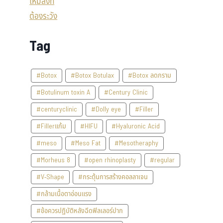
Tag
#Botox
#Botox Botulax
#Botox ลดกราม
#Botulinum toxin A
#Century Clinic
#centuryclinic
#Dolly eye
#Filler
#Fillerแก้ม
#HIFU
#Hyaluronic Acid
#meso
#Meso Fat
#Mesotheraphy
#Morheus 8
#open rhinoplasty
#regular
#V-Shape
#กระตุ้นการสร้างคอลลาเจน
#กล้ามเนื้อตาอ่อนแรง
#ข้อควรปฏิบัติหลังฉีดฟิลเลอร์ปาก