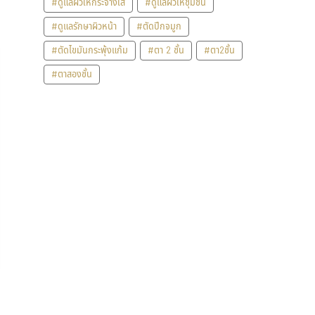
#ดูแลผิวให้กระจ่างใส
#ดูแลผิวให้ชุ่มชื้น
#ดูแลรักษาผิวหน้า
#ตัดปีกจมูก
#ตัดไขมันกระพุ้งแก้ม
#ตา 2 ชั้น
#ตา2ชั้น
#ตาสองชั้น