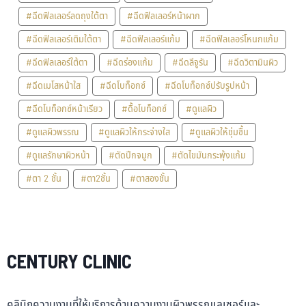
#ฉีดฟิลเลอร์ลดถุงใต้ตา
#ฉีดฟิลเลอร์หน้าผาก
#ฉีดฟิลเลอร์เติมใต้ตา
#ฉีดฟิลเลอร์แก้ม
#ฉีดฟิลเลอร์โหนกแก้ม
#ฉีดฟิลเลอร์ใต้ตา
#ฉีดร่องแก้ม
#ฉีดลีจูรัน
#ฉีดวิตามินผิว
#ฉีดเมโสหน้าใส
#ฉีดโบท็อกซ์
#ฉีดโบท็อกซ์ปรับรูปหน้า
#ฉีดโบท็อกซ์หน้าเรียว
#ดื้อโบท็อกซ์
#ดูแลผิว
#ดูแลผิวพรรณ
#ดูแลผิวให้กระจ่างใส
#ดูแลผิวให้ชุ่มชื้น
#ดูแลรักษาผิวหน้า
#ตัดปีกจมูก
#ตัดไขมันกระพุ้งแก้ม
#ตา 2 ชั้น
#ตา2ชั้น
#ตาสองชั้น
CENTURY CLINIC
คลินิกความงามที่ให้บริการด้านความงามผิวพรรณเลเซอร์และ