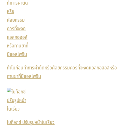
ทำไมก่อนทำการผ่าตัดหรือศัลยกรรมควรที่จะงดแอลกอฮอล์หรือ
ทานยาที่มีแอสไพริน
โบท็อกซ์ ปรับรูปหน้าในเรียว