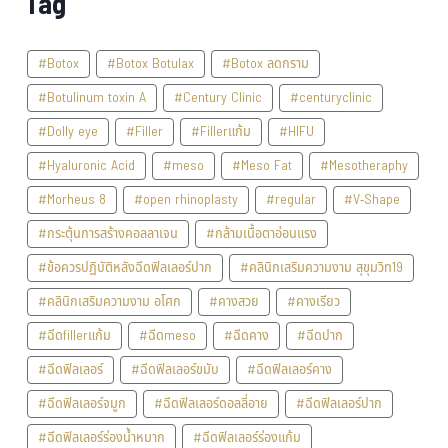
Tag
#Botox
#Botox Botulax
#Botox ลดกราม
#Botulinum toxin A
#Century Clinic
#centuryclinic
#Dolly eye
#Filler
#Fillerแก้ม
#HIFU
#Hyaluronic Acid
#meso
#Meso Fat
#Mesotheraphy
#Morheus 8
#open rhinoplasty
#regular
#V-Shape
#กระตุ้นการสร้างคอลลาเจน
#กล้ามเนื้อตาอ่อนแรง
#ข้อควรปฏิบัติหลังฉีดฟิลเลอร์ปาก
#คลินิกเสริมความงาม สุขุมวิท19
#คลินิกเสริมความงาม อโศก
#คางสวย
#คางเรียว
#ฉีดfillerแก้ม
#ฉีดmeso
#ฉีดคาง
#ฉีดปาก
#ฉีดฟิลเลอร์
#ฉีดฟิลเลอร์ขมับ
#ฉีดฟิลเลอร์คาง
#ฉีดฟิลเลอร์จมูก
#ฉีดฟิลเลอร์ดอลลี่อาย
#ฉีดฟิลเลอร์ปาก
#ฉีดฟิลเลอร์ร่องน้ำหมาก
#ฉีดฟิลเลอร์ร่องแก้ม