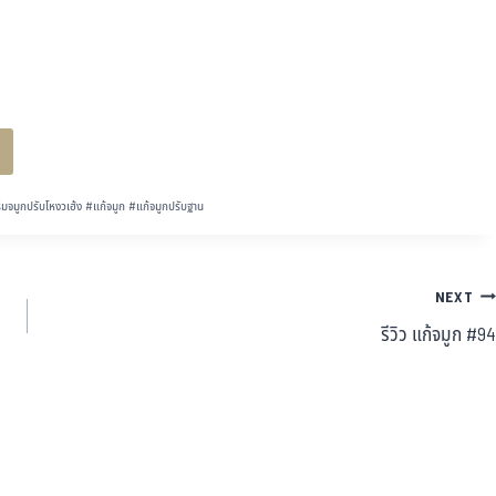
ิมจมูกปรับโหงวเฮ้ง
#
แก้จมูก
#
แก้จมูกปรับฐาน
NEXT
รีวิว แก้จมูก #94