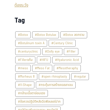
Tag
#Botox
#Botox Botulax
#Botox ลดกราม
#Botulinum toxin A
#Century Clinic
#centuryclinic
#Dolly eye
#Filler
#Fillerแก้ม
#HIFU
#Hyaluronic Acid
#meso
#Meso Fat
#Mesotheraphy
#Morheus 8
#open rhinoplasty
#regular
#V-Shape
#กระตุ้นการสร้างคอลลาเจน
#กล้ามเนื้อตาอ่อนแรง
#ข้อควรปฏิบัติหลังฉีดฟิลเลอร์ปาก
#คลินิกเสริมความงาม สุขุมวิท19