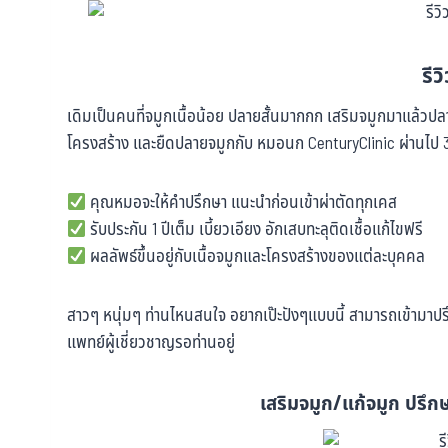
รีว
เดิมเป็นคนที่จมูกเนื้อน้อย ปลายสั้นมากกก เสริมจมูกมาแล้วปลา
โครงสร้าง และยืดปลายจมูกกับ หมอนก CenturyClinic ผ่านไป 3 เ
คุณหมอจะให้คำปรึกษา แนะนำก่อนเข้าผ่าตัดทุกเคส
รับประกัน 1 ปีเต็ม เบี้ยวเอียง อักเสบทะลุติดเชื้อแก้ไขฟรี
ผลลัพธ์ขึ้นอยู่กับเนื้อจมูกและโครงสร้างของแต่ละบุคคล
สาวๆ หนุ่มๆ ท่านไหนสนใจ อยากเป๊ะปังๆแบบนี้ สามารถเข้ามาปรึก
แพทย์ผู้เชี่ยวชาญรอท่านอยู่
เสริมจมูก/แก้จมูก ปรึกษ