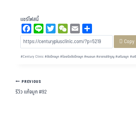
แชร์โฟสนี้
Fa
Li
T
W
E
Sh
ce
ne
wi
eC
m
ar
Copy
bo
tt
ha
ail
e
ok
er
t
#
Century Clinic
#
ตัดปีกจมูก
#
ร้อยรัดตัดปีกจมูก
#
หมอนก
#
อาจารย์จำรูญ
#
เสริมจมูก
#
เสร
PREVIOUS
รีวิว แก้จมูก #92