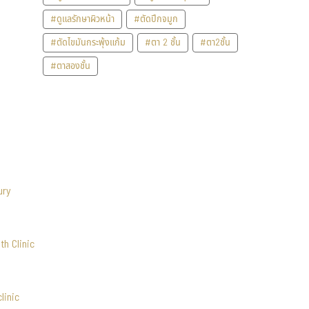
#ดูแลรักษาผิวหน้า
#ตัดปีกจมูก
#ตัดไขมันกระพุ้งแก้ม
#ตา 2 ชั้น
#ตา2ชั้น
#ตาสองชั้น
ury
th Clinic
linic