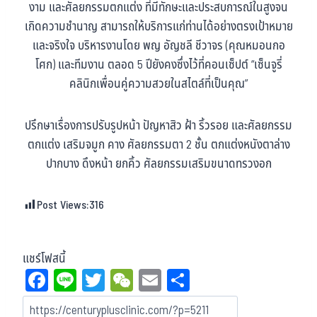
งาม และศัลยกรรมตกแต่ง ที่มีทักษะและประสบการณ์ในสูงจน
เกิดความชำนาญ สามารถให้บริการแก่ท่านได้อย่างตรงเป้าหมาย
และจริงใจ บริหารงานโดย พญ อัญชลี ชีวาจร (คุณหมอนกอ
โศก) และทีมงาน ตลอด 5 ปียังคงซึ่งไว้ที่คอนเซ็ปต์ “เซ็นจูรี่
คลินิกเพื่อนคู่ความสวยในสไตล์ที่เป็นคุณ”
ปรึกษาเรื่องการปรับรูปหน้า ปัญหาสิว ฝ้า ริ้วรอย และศัลยกรรม
ตกแต่ง เสริมจมูก คาง ศัลยกรรมตา 2 ชั้น ตกแต่งหนังตาล่าง
ปากบาง ดึงหน้า ยกคิ้ว ศัลยกรรมเสริมขนาดทรวงอก
Post Views:
316
แชร์โฟสนี้
Fa
Li
T
W
E
Sh
ce
ne
wi
eC
m
ar