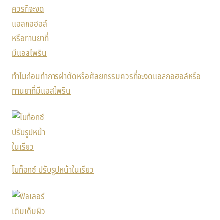
ทำไมก่อนทำการผ่าตัดหรือศัลยกรรมควรที่จะงดแอลกอฮอล์หรือ
ทานยาที่มีแอสไพริน
โบท็อกซ์ ปรับรูปหน้าในเรียว