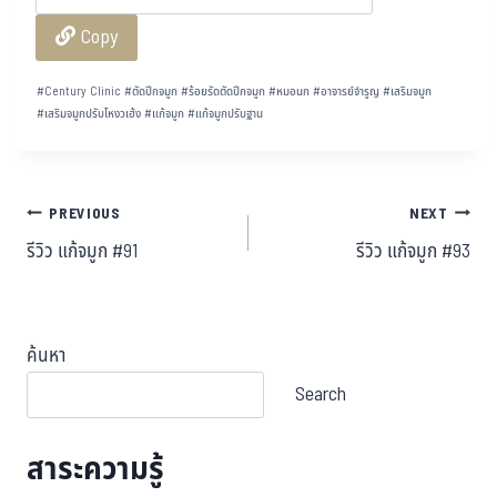
bo
tt
ha
ail
e
Copy
ok
er
t
#
Century Clinic
#
ตัดปีกจมูก
#
ร้อยรัดตัดปีกจมูก
#
หมอนก
#
อาจารย์จำรูญ
#
เสริมจมูก
#
เสริมจมูกปรับโหงวเฮ้ง
#
แก้จมูก
#
แก้จมูกปรับฐาน
PREVIOUS
NEXT
รีวิว แก้จมูก #91
รีวิว แก้จมูก #93
ค้นหา
Search
สาระความรู้