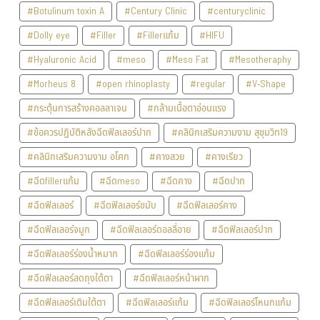
#Botulinum toxin A
#Century Clinic
#centuryclinic
#Dolly eye
#Filler
#Fillerแก้ม
#HIFU
#Hyaluronic Acid
#meso
#Meso Fat
#Mesotheraphy
#Morheus 8
#open rhinoplasty
#regular
#V-Shape
#กระตุ้นการสร้างคอลลาเจน
#กล้ามเนื้อตาอ่อนแรง
#ข้อควรปฏิบัติหลังฉีดฟิลเลอร์ปาก
#คลินิกเสริมความงาม สุขุมวิท19
#คลินิกเสริมความงาม อโศก
#คางสวย
#คางเรียว
#ฉีดfillerแก้ม
#ฉีดmeso
#ฉีดคาง
#ฉีดปาก
#ฉีดฟิลเลอร์
#ฉีดฟิลเลอร์ขมับ
#ฉีดฟิลเลอร์คาง
#ฉีดฟิลเลอร์จมูก
#ฉีดฟิลเลอร์ดอลลี่อาย
#ฉีดฟิลเลอร์ปาก
#ฉีดฟิลเลอร์ร่องน้ำหมาก
#ฉีดฟิลเลอร์ร่องแก้ม
#ฉีดฟิลเลอร์ลดถุงใต้ตา
#ฉีดฟิลเลอร์หน้าผาก
#ฉีดฟิลเลอร์เติมใต้ตา
#ฉีดฟิลเลอร์แก้ม
#ฉีดฟิลเลอร์โหนกแก้ม