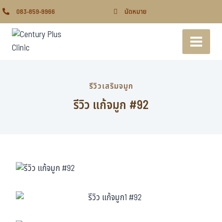
083-859-9966
นัดหมาย
รีวิวเสริมจมูก
รีวิว แก้จมูก #92