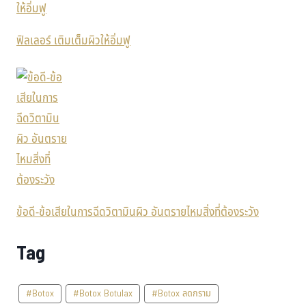
ฟิลเลอร์ เติมเต็มผิวให้อิ่มฟู
ข้อดี-ข้อเสียในการฉีดวิตามินผิว อันตรายไหมสิ่งที่ต้องระวัง
Tag
#Botox
#Botox Botulax
#Botox ลดกราม