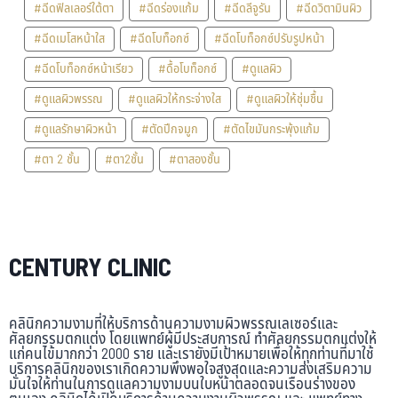
#ฉีดฟิลเลอร์ใต้ตา
#ฉีดร่องแก้ม
#ฉีดลีจูรัน
#ฉีดวิตามินผิว
#ฉีดเมโสหน้าใส
#ฉีดโบท็อกซ์
#ฉีดโบท็อกซ์ปรับรูปหน้า
#ฉีดโบท็อกซ์หน้าเรียว
#ดื้อโบท็อกซ์
#ดูแลผิว
#ดูแลผิวพรรณ
#ดูแลผิวให้กระจ่างใส
#ดูแลผิวให้ชุ่มชื้น
#ดูแลรักษาผิวหน้า
#ตัดปีกจมูก
#ตัดไขมันกระพุ้งแก้ม
#ตา 2 ชั้น
#ตา2ชั้น
#ตาสองชั้น
CENTURY CLINIC
คลินิกความงามที่ให้บริการด้านความงามผิวพรรณเลเซอร์และ
ศัลยกรรมตกแต่ง โดยแพทย์ผู้มีประสบการณ์ ทำศัลยกรรมตกแต่งให้
แก่คนไข้มากกว่า 2000 ราย และเรายังมีเป้าหมายเพื่อให้ทุกท่านที่มาใช้
บริการคลินิกของเราเกิดความพึงพอใจสูงสุดและความส่งเสริมความ
มั่นใจให้ท่านในการดูแลความงามบนใบหน้าตลอดจนเรือนร่างของ