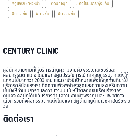
#ดูแลรักษาผิวหน้า
#ตัดปีกจมูก
#ตัดไขมันกระพุ้งแก้ม
#ตา 2 ชั้น
#ตา2ชั้น
#ตาสองชั้น
CENTURY CLINIC
คลินิกความงามที่ให้บริการด้านความงามผิวพรรณเลเซอร์และ
ศัลยกรรมตกแต่ง โดยแพทย์ผู้มีประสบการณ์ ทำศัลยกรรมตกแต่งให้
แก่คนไข้มากกว่า 2000 ราย และเรายังมีเป้าหมายเพื่อให้ทุกท่านที่มาใช้
บริการคลินิกของเราเกิดความพึงพอใจสูงสุดและความส่งเสริมความ
มั่นใจให้ท่านในการดูแลความงามบนใบหน้าตลอดจนเรือนร่างของ
ตนเอง คลินิกได้เปิดบริการด้านความงามผิวพรรณ และ แพทย์ทาง
เลือก รวมถึงศัลกรรมตกแต่งโดยแพทย์ผู้ชำนาญด้านเวชศาสตร์ชะลอ
วัย
ติดต่อเรา