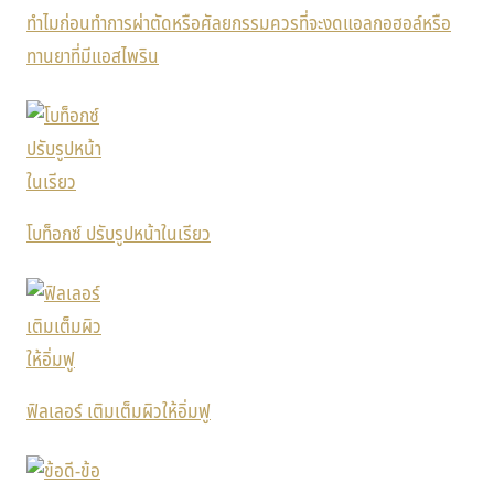
ทำไมก่อนทำการผ่าตัดหรือศัลยกรรมควรที่จะงดแอลกอฮอล์หรือ
ทานยาที่มีแอสไพริน
โบท็อกซ์ ปรับรูปหน้าในเรียว
ฟิลเลอร์ เติมเต็มผิวให้อิ่มฟู