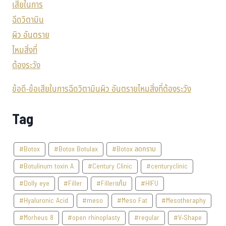
ข้อดี-ข้อเสียในการฉีดวิตามินผิว อันตรายไหมสิ่งที่ต้องระวัง
Tag
#Botox
#Botox Botulax
#Botox ลดกราม
#Botulinum toxin A
#Century Clinic
#centuryclinic
#Dolly eye
#Filler
#Fillerแก้ม
#HIFU
#Hyaluronic Acid
#meso
#Meso Fat
#Mesotheraphy
#Morheus 8
#open rhinoplasty
#regular
#V-Shape