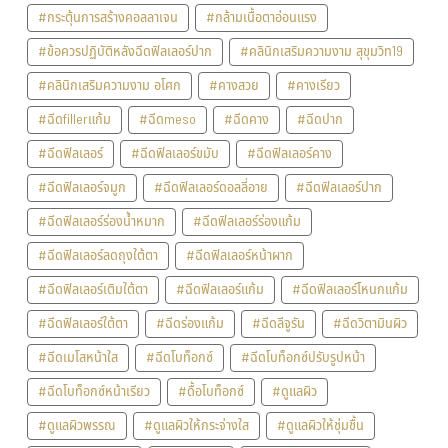
#กระตุ้นการสร้างคอลลาเจน
#กล้ามเนื้อตาอ่อนแรง
#ข้อควรปฏิบัติหลังฉีดฟิลเลอร์ปาก
#คลินิกเสริมความงาม สุขุมวิท19
#คลินิกเสริมความงาม อโศก
#คางสวย
#คางเรียว
#ฉีดfillerแก้ม
#ฉีดmeso
#ฉีดคาง
#ฉีดปาก
#ฉีดฟิลเลอร์
#ฉีดฟิลเลอร์ขมับ
#ฉีดฟิลเลอร์คาง
#ฉีดฟิลเลอร์จมูก
#ฉีดฟิลเลอร์ดอลลี่อาย
#ฉีดฟิลเลอร์ปาก
#ฉีดฟิลเลอร์ร่องน้ำหมาก
#ฉีดฟิลเลอร์ร่องแก้ม
#ฉีดฟิลเลอร์ลดถุงใต้ตา
#ฉีดฟิลเลอร์หน้าผาก
#ฉีดฟิลเลอร์เติมใต้ตา
#ฉีดฟิลเลอร์แก้ม
#ฉีดฟิลเลอร์โหนกแก้ม
#ฉีดฟิลเลอร์ใต้ตา
#ฉีดร่องแก้ม
#ฉีดลีจูรัน
#ฉีดวิตามินผิว
#ฉีดเมโสหน้าใส
#ฉีดโบท็อกซ์
#ฉีดโบท็อกซ์ปรับรูปหน้า
#ฉีดโบท็อกซ์หน้าเรียว
#ดื้อโบท็อกซ์
#ดูแลผิว
#ดูแลผิวพรรณ
#ดูแลผิวให้กระจ่างใส
#ดูแลผิวให้ชุ่มชื้น