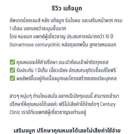
รีวิว แก้จมูก
อัพเดทน้องเจมส์ หลัง แก้จมูก ร่นไรผม และเสริมหน้าผาก ครบ
1 เดือน บอกเลยว่าละมุนขึ้นมาก
โดย หมอนก แพทย์ผู้เชี่ยวชาญ ประสบการณ์มากกว่า 10 ปี
Gsmartnose centuryclinic หล่อดุจเทพปั้น ลูกชายหมอนก
คุณหมอจะให้คำปรึกษา แนะนำก่อนเข้าผ่าตัดทุกเคส
รับประกัน 1 ปีเต็ม เบี้ยวเอียง อักเสบทะลุติดเชื้อแก้ไขฟรี
ผลลัพธ์ขึ้นอยู่กับเนื้อจมูกและโครงสร้างของแต่ละบุคคล
สาวๆ หนุ่มๆ ท่านไหนสนใจ อยากเป๊ะปังๆแบบนี้ สามารถเข้ามา
ปรึกษาให้คุณหมอได้เลยค่ะ ฟรีไม่เสียค่าใช้จ่ายใดๆ Century
Clinic เรามีทีมแพทย์ผู้เชี่ยวชาญรอท่านอยู่
เสริมจมูก ปรึกษาคุณหมอได้เลยไม่เสียค่าใช้จ่าย