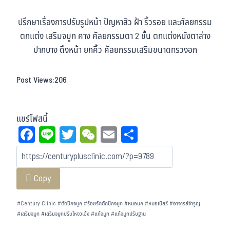
ปรึกษาเรื่องการปรับรูปหน้า ปัญหาสิว ฝ้า ริ้วรอย และศัลยกรรม
ตกแต่ง เสริมจมูก คาง ศัลยกรรมตา 2 ชั้น ตกแต่งหนังตาล่าง
ปากบาง ดึงหน้า ยกคิ้ว ศัลยกรรมเสริมขนาดทรวงอก
Post Views:
206
แชร์โฟสนี้
Fa
Li
T
W
E
Sh
ce
ne
wi
eC
m
ar
bo
tt
ha
ail
e
Copy
ok
er
t
#
Century Clinic
#
ตัดปีกจมูก
#
ร้อยรัดตัดปีกจมูก
#
หมอนก
#
หมอเบียร์
#
อาจารย์จำรูญ
#
เสริมจมูก
#
เสริมจมูกปรับโหงวเฮ้ง
#
แก้จมูก
#
แก้จมูกปรับฐาน