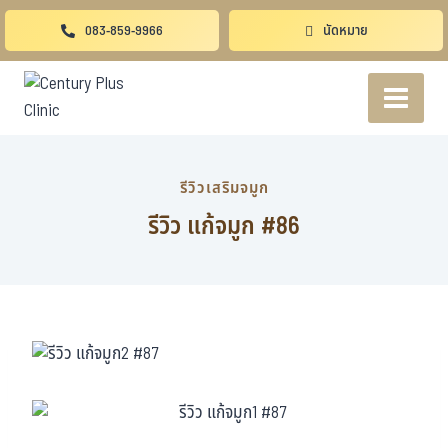
083-859-9966
นัดหมาย
รีวิวเสริมจมูก
รีวิว แก้จมูก #86