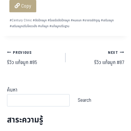
Copy
ok
er
t
#
Century Clinic
#
ตัดปีกจมูก
#
ร้อยรัดตัดปีกจมูก
#
หมอนก
#
อาจารย์จำรูญ
#
เสริมจมูก
#
เสริมจมูกปรับโหงวเฮ้ง
#
แก้จมูก
#
แก้จมูกปรับฐาน
PREVIOUS
NEXT
รีวิว แก้จมูก #85
รีวิว แก้จมูก #87
ค้นหา
Search
สาระความรู้