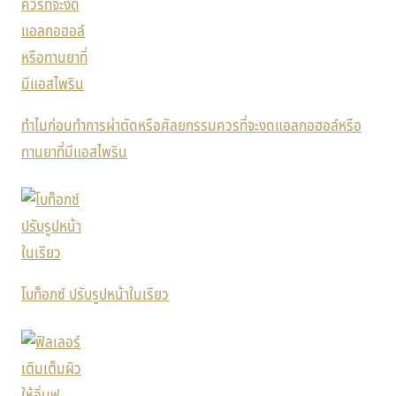
ทำไมก่อนทำการผ่าตัดหรือศัลยกรรมควรที่จะงดแอลกอฮอล์หรือ
ทานยาที่มีแอสไพริน
โบท็อกซ์ ปรับรูปหน้าในเรียว