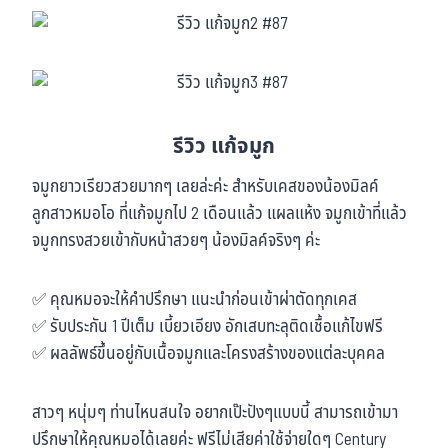
รีวิว แก้จมูก
จมูกยาวเรียวสวยมากๆ เลยล่ะค่ะ สำหรับเคสของน้องมิลค์
ลูกสาวหมอโอ ที่แก้จมูกไป 2 เดือนแล้ว แผลแห้ง จมูกเข้าที่แล้ว
จมูกทรงสวยเข้ากับหน้าสวยๆ น้องมิลค์จริงๆ ค่ะ
✅ คุณหมอจะให้คำปรึกษา แนะนำก่อนเข้าผ่าตัดทุกเคส
✅ รับประกัน 1 ปีเต็ม เบี้ยวเอียง อักเสบทะลุติดเชื้อแก้ไขฟรี
✅ ผลลัพธ์ขึ้นอยู่กับเนื้อจมูกและโครงสร้างของแต่ละบุคคล
สาวๆ หนุ่มๆ ท่านไหนสนใจ อยากเป๊ะปังๆแบบนี้ สามารถเข้ามา
ปรึกษาให้คุณหมอได้เลยค่ะ ฟรีไม่เสียค่าใช้จ่ายใดๆ Century