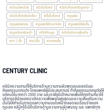
#ฉีดเมโสหน้าใส
#ฉีดโบท็อกซ์
#ฉีดโบท็อกซ์ปรับรูปหน้า
#ฉีดโบท็อกซ์หน้าเรียว
#ดื้อโบท็อกซ์
#ดูแลผิว
#ดูแลผิวพรรณ
#ดูแลผิวให้กระจ่างใส
#ดูแลผิวให้ชุ่มชื้น
#ดูแลรักษาผิวหน้า
#ตัดปีกจมูก
#ตัดไขมันกระพุ้งแก้ม
#ตา 2 ชั้น
#ตา2ชั้น
#ตาสองชั้น
CENTURY CLINIC
คลินิกความงามที่ให้บริการด้านความงามผิวพรรณเลเซอร์และ
ศัลยกรรมตกแต่ง โดยแพทย์ผู้มีประสบการณ์ ทำศัลยกรรมตกแต่งให้
แก่คนไข้มากกว่า 2000 ราย และเรายังมีเป้าหมายเพื่อให้ทุกท่านที่มาใช้
บริการคลินิกของเราเกิดความพึงพอใจสูงสุดและความส่งเสริมความ
มั่นใจให้ท่านในการดูแลความงามบนใบหน้าตลอดจนเรือนร่างของ
ตนเอง คลินิกได้เปิดบริการด้านความงามผิวพรรณ และ แพทย์ทาง