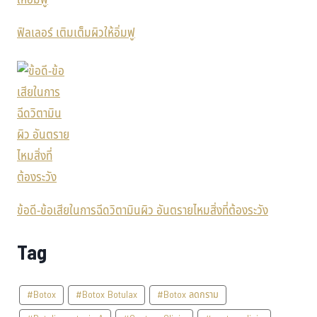
ฟิลเลอร์ เติมเต็มผิวให้อิ่มฟู
ข้อดี-ข้อเสียในการฉีดวิตามินผิว อันตรายไหมสิ่งที่ต้องระวัง
Tag
#Botox
#Botox Botulax
#Botox ลดกราม