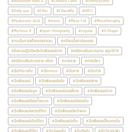
#Botulinum toxin A
#Century Clinic
#centuryclinic
#Dolly eye
#Filler
#Fillerแก้ม
#HIFU
#Hyaluronic Acid
#meso
#Meso Fat
#Mesotheraphy
#Morheus 8
#open rhinoplasty
#regular
#V-Shape
#กระตุ้นการสร้างคอลลาเจน
#กล้ามเนื้อตาอ่อนแรง
#ข้อควรปฏิบัติหลังฉีดฟิลเลอร์ปาก
#คลินิกเสริมความงาม สุขุมวิท19
#คลินิกเสริมความงาม อโศก
#คางสวย
#คางเรียว
#ฉีดfillerแก้ม
#ฉีดmeso
#ฉีดคาง
#ฉีดปาก
#ฉีดฟิลเลอร์
#ฉีดฟิลเลอร์ขมับ
#ฉีดฟิลเลอร์คาง
#ฉีดฟิลเลอร์จมูก
#ฉีดฟิลเลอร์ดอลลี่อาย
#ฉีดฟิลเลอร์ปาก
#ฉีดฟิลเลอร์ร่องน้ำหมาก
#ฉีดฟิลเลอร์ร่องแก้ม
#ฉีดฟิลเลอร์ลดถุงใต้ตา
#ฉีดฟิลเลอร์หน้าผาก
#ฉีดฟิลเลอร์เติมใต้ตา
#ฉีดฟิลเลอร์แก้ม
#ฉีดฟิลเลอร์โหนกแก้ม
#ฉีดฟิลเลอร์ใต้ตา
#ฉีดร่องแก้ม
#ฉีดลีจูรัน
#ฉีดวิตามินผิว