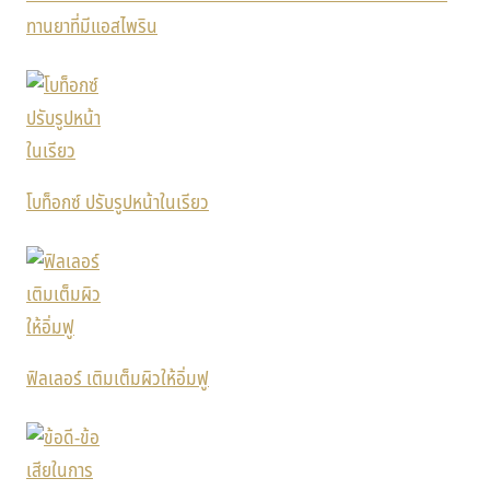
ทานยาที่มีแอสไพริน
โบท็อกซ์ ปรับรูปหน้าในเรียว
ฟิลเลอร์ เติมเต็มผิวให้อิ่มฟู