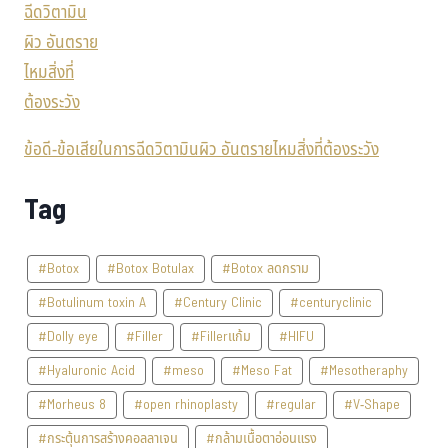
ข้อดี-ข้อเสียในการฉีดวิตามินผิว อันตรายไหมสิ่งที่ต้องระวัง
Tag
#Botox
#Botox Botulax
#Botox ลดกราม
#Botulinum toxin A
#Century Clinic
#centuryclinic
#Dolly eye
#Filler
#Fillerแก้ม
#HIFU
#Hyaluronic Acid
#meso
#Meso Fat
#Mesotheraphy
#Morheus 8
#open rhinoplasty
#regular
#V-Shape
#กระตุ้นการสร้างคอลลาเจน
#กล้ามเนื้อตาอ่อนแรง