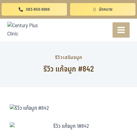
083-859-9966
นัดหมาย
รีวิวเสริมจมูก
รีวิว แก้จมูก #842