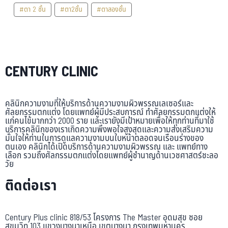
#ตา 2 ชั้น
#ตา2ชั้น
#ตาสองชั้น
CENTURY CLINIC
คลินิกความงามที่ให้บริการด้านความงามผิวพรรณเลเซอร์และ
ศัลยกรรมตกแต่ง โดยแพทย์ผู้มีประสบการณ์ ทำศัลยกรรมตกแต่งให้
แก่คนไข้มากกว่า 2000 ราย และเรายังมีเป้าหมายเพื่อให้ทุกท่านที่มาใช้
บริการคลินิกของเราเกิดความพึงพอใจสูงสุดและความส่งเสริมความ
มั่นใจให้ท่านในการดูแลความงามบนใบหน้าตลอดจนเรือนร่างของ
ตนเอง คลินิกได้เปิดบริการด้านความงามผิวพรรณ และ แพทย์ทาง
เลือก รวมถึงศัลกรรมตกแต่งโดยแพทย์ผู้ชำนาญด้านเวชศาสตร์ชะลอ
วัย
ติดต่อเรา
Century Plus clinic 818/53 โครงการ The Master อุดมสุข ซอย
สุขุมวิท 103 แขวงบางนาเหนือ เขตบางนา กรุงเทพมหานคร