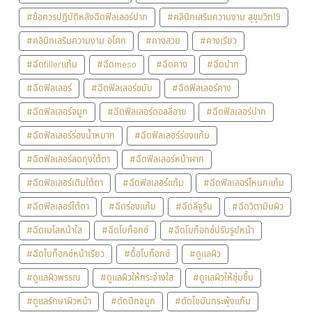
#ข้อควรปฏิบัติหลังฉีดฟิลเลอร์ปาก
#คลินิกเสริมความงาม สุขุมวิท19
#คลินิกเสริมความงาม อโศก
#คางสวย
#คางเรียว
#ฉีดfillerแก้ม
#ฉีดmeso
#ฉีดคาง
#ฉีดปาก
#ฉีดฟิลเลอร์
#ฉีดฟิลเลอร์ขมับ
#ฉีดฟิลเลอร์คาง
#ฉีดฟิลเลอร์จมูก
#ฉีดฟิลเลอร์ดอลลี่อาย
#ฉีดฟิลเลอร์ปาก
#ฉีดฟิลเลอร์ร่องน้ำหมาก
#ฉีดฟิลเลอร์ร่องแก้ม
#ฉีดฟิลเลอร์ลดถุงใต้ตา
#ฉีดฟิลเลอร์หน้าผาก
#ฉีดฟิลเลอร์เติมใต้ตา
#ฉีดฟิลเลอร์แก้ม
#ฉีดฟิลเลอร์โหนกแก้ม
#ฉีดฟิลเลอร์ใต้ตา
#ฉีดร่องแก้ม
#ฉีดลีจูรัน
#ฉีดวิตามินผิว
#ฉีดเมโสหน้าใส
#ฉีดโบท็อกซ์
#ฉีดโบท็อกซ์ปรับรูปหน้า
#ฉีดโบท็อกซ์หน้าเรียว
#ดื้อโบท็อกซ์
#ดูแลผิว
#ดูแลผิวพรรณ
#ดูแลผิวให้กระจ่างใส
#ดูแลผิวให้ชุ่มชื้น
#ดูแลรักษาผิวหน้า
#ตัดปีกจมูก
#ตัดไขมันกระพุ้งแก้ม