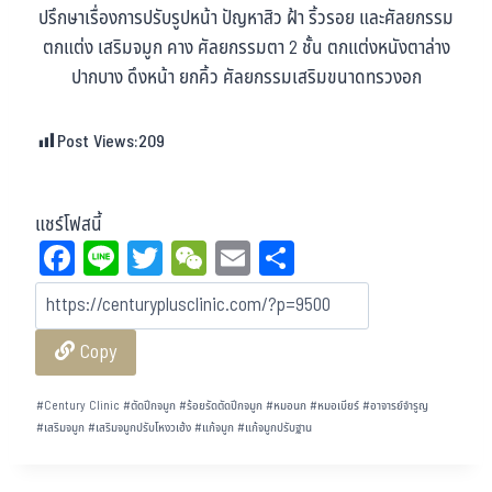
ปรึกษาเรื่องการปรับรูปหน้า ปัญหาสิว ฝ้า ริ้วรอย และศัลยกรรม
ตกแต่ง เสริมจมูก คาง ศัลยกรรมตา 2 ชั้น ตกแต่งหนังตาล่าง
ปากบาง ดึงหน้า ยกคิ้ว ศัลยกรรมเสริมขนาดทรวงอก
Post Views:
209
แชร์โฟสนี้
Fa
Li
T
W
E
Sh
ce
ne
wi
eC
m
ar
bo
tt
ha
ail
e
Copy
ok
er
t
#
Century Clinic
#
ตัดปีกจมูก
#
ร้อยรัดตัดปีกจมูก
#
หมอนก
#
หมอเบียร์
#
อาจารย์จำรูญ
#
เสริมจมูก
#
เสริมจมูกปรับโหงวเฮ้ง
#
แก้จมูก
#
แก้จมูกปรับฐาน