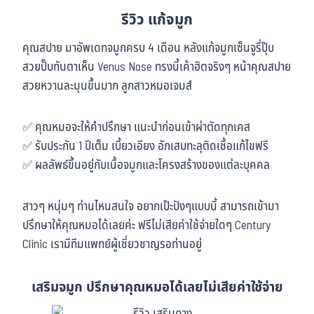
รีวิว แก้จมูก
คุณสปาย มาอัพเดทจมูกครบ 4 เดือน หลังแก้จมูกเซ็นจูรี่ปุ๊บ
สวยปั๊บทันตาเห็น Venus Nose ทรงนี้เค้าฮิตจริงๆ หน้าคุณสปาย
สวยหวานละมุนขึ้นมาก ลูกสาวหมอเจมส์
✅ คุณหมอจะให้คำปรึกษา แนะนำก่อนเข้าผ่าตัดทุกเคส
✅ รับประกัน 1 ปีเต็ม เบี้ยวเอียง อักเสบทะลุติดเชื้อแก้ไขฟรี
✅ ผลลัพธ์ขึ้นอยู่กับเนื้อจมูกและโครงสร้างของแต่ละบุคคล
สาวๆ หนุ่มๆ ท่านไหนสนใจ อยากเป๊ะปังๆแบบนี้ สามารถเข้ามา
ปรึกษาให้คุณหมอได้เลยค่ะ ฟรีไม่เสียค่าใช้จ่ายใดๆ Century
Clinic เรามีทีมแพทย์ผู้เชี่ยวชาญรอท่านอยู่
เสริมจมูก ปรึกษาคุณหมอได้เลยไม่เสียค่าใช้จ่าย