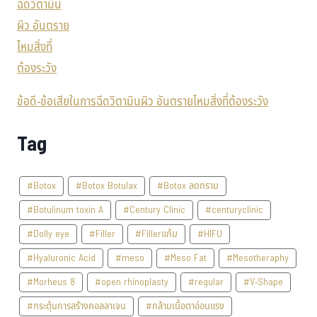
ข้อดี-ข้อเสียในการฉีดวิตามินผิว อันตรายไหมสิ่งที่ต้องระวัง
Tag
#Botox
#Botox Botulax
#Botox ลดกราม
#Botulinum toxin A
#Century Clinic
#centuryclinic
#Dolly eye
#Filler
#Fillerแก้ม
#HIFU
#Hyaluronic Acid
#meso
#Meso Fat
#Mesotheraphy
#Morheus 8
#open rhinoplasty
#regular
#V-Shape
#กระตุ้นการสร้างคอลลาเจน
#กล้ามเนื้อตาอ่อนแรง