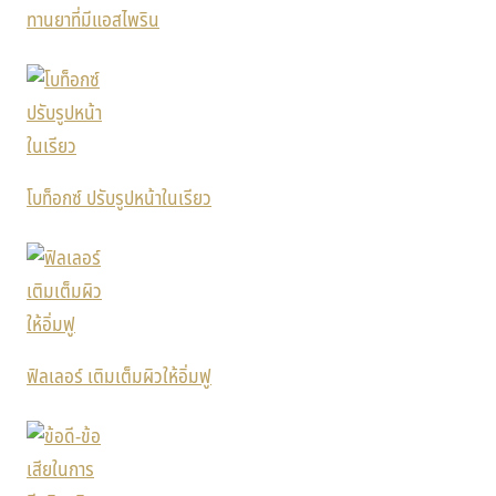
ทานยาที่มีแอสไพริน
โบท็อกซ์ ปรับรูปหน้าในเรียว
ฟิลเลอร์ เติมเต็มผิวให้อิ่มฟู