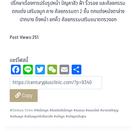
ปรึกษาเรื่องการปรับรูปหน้า ปัญหาสิว ฝ้า ริ้วรอย และศัลยกรรม
ตกแต่ง เสริมจมูก คาง ศัลยกรรมตา 2 ชั้น ตกแต่งหนังตาล่าง
ปากบาง ดึงหน้า ยกคิ้ว ศัลยกรรมเสริมขนาดทรวงอก
Post Views:
251
แชร์โฟสนี้
Fa
Li
T
W
E
Sh
ce
ne
wi
eC
m
ar
bo
tt
ha
ail
e
Copy
ok
er
t
#
Century Clinic
#
ตัดปีกจมูก
#
ร้อยรัดตัดปีกจมูก
#
หมอนก
#
หมอเบียร์
#
อาจารย์จำรูญ
#
เสริมจมูก
#
เสริมจมูกปรับโหงวเฮ้ง
#
แก้จมูก
#
แก้จมูกปรับฐาน