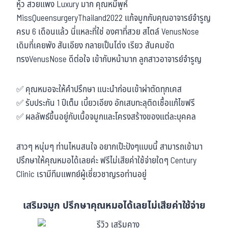
หู้ว สวยแพง Luxury มาก คุณหมีพูห์
MissQueensurgeryThailand2022 แก้จมูกกับคุณอาจารย์จำรูญ
ครบ 6 เดือนแล้ว นี่แหละที่ใช่ องศาที่สวย สไตล์ VenusNose
เดิมที่เคยพัง สันเอียง กลายเป็นโด่ง เรียว สันคมชัด
ทรงVenusNose ดีต่อใจ เข้ากับหน้ามาก ลูกสาวอาจารย์จำรูญ
✅ คุณหมอจะให้คำปรึกษา แนะนำก่อนเข้าผ่าตัดทุกเคส
✅ รับประกัน 1 ปีเต็ม เบี้ยวเอียง อักเสบทะลุติดเชื้อแก้ไขฟรี
✅ ผลลัพธ์ขึ้นอยู่กับเนื้อจมูกและโครงสร้างของแต่ละบุคคล
สาวๆ หนุ่มๆ ท่านไหนสนใจ อยากเป๊ะปังๆแบบนี้ สามารถเข้ามา
ปรึกษาให้คุณหมอได้เลยค่ะ ฟรีไม่เสียค่าใช้จ่ายใดๆ Century
Clinic เรามีทีมแพทย์ผู้เชี่ยวชาญรอท่านอยู่
เสริมจมูก ปรึกษาคุณหมอได้เลยไม่เสียค่าใช้จ่าย