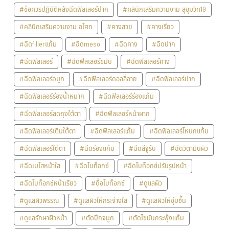
#ข้อควรปฏิบัติหลังฉีดฟิลเลอร์ปาก
#คลินิกเสริมความงาม สุขุมวิท19
#คลินิกเสริมความงาม อโศก
#คางสวย
#คางเรียว
#ฉีดfillerแก้ม
#ฉีดmeso
#ฉีดคาง
#ฉีดปาก
#ฉีดฟิลเลอร์
#ฉีดฟิลเลอร์ขมับ
#ฉีดฟิลเลอร์คาง
#ฉีดฟิลเลอร์จมูก
#ฉีดฟิลเลอร์ดอลลี่อาย
#ฉีดฟิลเลอร์ปาก
#ฉีดฟิลเลอร์ร่องน้ำหมาก
#ฉีดฟิลเลอร์ร่องแก้ม
#ฉีดฟิลเลอร์ลดถุงใต้ตา
#ฉีดฟิลเลอร์หน้าผาก
#ฉีดฟิลเลอร์เติมใต้ตา
#ฉีดฟิลเลอร์แก้ม
#ฉีดฟิลเลอร์โหนกแก้ม
#ฉีดฟิลเลอร์ใต้ตา
#ฉีดร่องแก้ม
#ฉีดลีจูรัน
#ฉีดวิตามินผิว
#ฉีดเมโสหน้าใส
#ฉีดโบท็อกซ์
#ฉีดโบท็อกซ์ปรับรูปหน้า
#ฉีดโบท็อกซ์หน้าเรียว
#ดื้อโบท็อกซ์
#ดูแลผิว
#ดูแลผิวพรรณ
#ดูแลผิวให้กระจ่างใส
#ดูแลผิวให้ชุ่มชื้น
#ดูแลรักษาผิวหน้า
#ตัดปีกจมูก
#ตัดไขมันกระพุ้งแก้ม