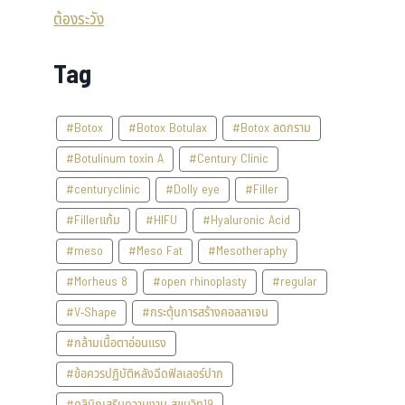
Tag
#Botox
#Botox Botulax
#Botox ลดกราม
#Botulinum toxin A
#Century Clinic
#centuryclinic
#Dolly eye
#Filler
#Fillerแก้ม
#HIFU
#Hyaluronic Acid
#meso
#Meso Fat
#Mesotheraphy
#Morheus 8
#open rhinoplasty
#regular
#V-Shape
#กระตุ้นการสร้างคอลลาเจน
#กล้ามเนื้อตาอ่อนแรง
#ข้อควรปฏิบัติหลังฉีดฟิลเลอร์ปาก
#คลินิกเสริมความงาม สุขุมวิท19