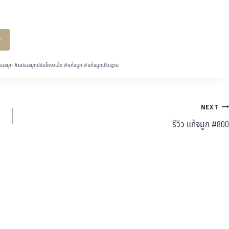
y
ิมจมูก
#
เสริมจมูกปรับโหงวเฮ้ง
#
แก้จมูก
#
แก้จมูกปรับฐาน
NEXT
รีวิว แก้จมูก #800