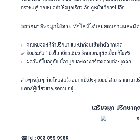
ทรงชมพู่ คุณหมอทำให้จมูกเรียวเล็ก ดูหน้าเด็กลงไปอีก
อยากมาอัพจมูกให้สวย ทักไลน์ได้เลยสอบถามและนัดคิว
✅ คุณหมอจะให้คำปรึกษา แนะนำก่อนเข้าผ่าตัดทุกเคส
✅ รับประกัน 1 ปีเต็ม เบี้ยวเอียง อักเสบทะลุติดเชื้อแก้ไขฟรี
✅ ผลลัพธ์ขึ้นอยู่กับเนื้อจมูกและโครงสร้างของแต่ละบุคคล
สาวๆ หนุ่มๆ ท่านไหนสนใจ อยากเป๊ะปังๆแบบนี้ สามารถเข้ามาปรึก
แพทย์ผู้เชี่ยวชาญรอท่านอยู่
เสริมจมูก ปรึกษาคุณ
☎Tel :
083-859-9966