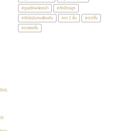
#ดูแลรักษาผิวหน้า
#ตัดปีกจมูก
#ตัดไขมันกระพุ้งแก้ม
#ตา 2 ชั้น
#ตา2ชั้น
#ตาสองชั้น
inic
nic