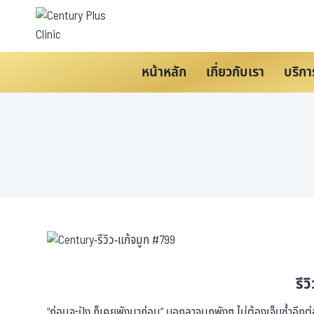
หน้าหลัก
เกี่ยวกับเรา
บริกา
รีว
“ก่อนจะปัง ก็เคยพังมาก่อน” บอกลาจมูกพังๆ ไม่ต้องเจ็บซ้ำอีก