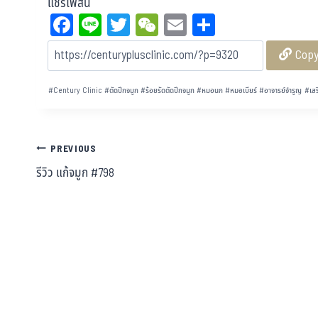
แชร์โฟสนี้
Fa
Li
T
W
E
Sh
ce
ne
wi
eC
m
ar
Cop
bo
tt
ha
ail
e
ok
er
t
#
Century Clinic
#
ตัดปีกจมูก
#
ร้อยรัดตัดปีกจมูก
#
หมอนก
#
หมอเบียร์
#
อาจารย์จำรูญ
#
เสร
PREVIOUS
รีวิว แก้จมูก #798