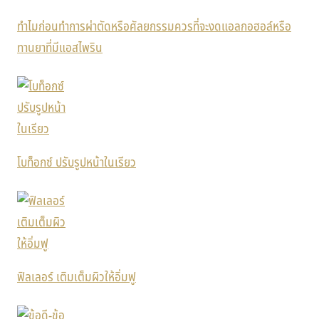
ทำไมก่อนทำการผ่าตัดหรือศัลยกรรมควรที่จะงดแอลกอฮอล์หรือ
ทานยาที่มีแอสไพริน
โบท็อกซ์ ปรับรูปหน้าในเรียว
ฟิลเลอร์ เติมเต็มผิวให้อิ่มฟู