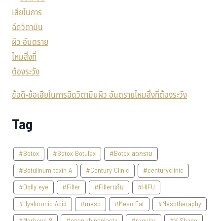
ข้อดี-ข้อเสียในการฉีดวิตามินผิว อันตรายไหมสิ่งที่ต้องระวัง
Tag
#Botox
#Botox Botulax
#Botox ลดกราม
#Botulinum toxin A
#Century Clinic
#centuryclinic
#Dolly eye
#Filler
#Fillerแก้ม
#HIFU
#Hyaluronic Acid
#meso
#Meso Fat
#Mesotheraphy
#Morheus 8
#open rhinoplasty
#regular
#V-Shape