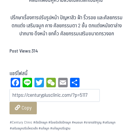
คลินิกเพื่อนคู่ความสวยในสไตล์ที่เป็นคุณ”
ปรึกษาเรื่องการปรับรูปหน้า ปัญหาสิว ฝ้า ริ้วรอย และศัลยกรรม
ตกแต่ง เสริมจมูก คาง ศัลยกรรมตา 2 ชั้น ตกแต่งหนังตาล่าง
ปากบาง ดึงหน้า ยกคิ้ว ศัลยกรรมเสริมขนาดทรวงอก
Post Views:
314
แชร์โฟสนี้
Fa
Li
T
W
E
Sh
ce
ne
wi
eC
m
ar
bo
tt
ha
ail
e
Copy
ok
er
t
#
Century Clinic
#
ตัดปีกจมูก
#
ร้อยรัดตัดปีกจมูก
#
หมอนก
#
อาจารย์จำรูญ
#
เสริมจมูก
#
เสริมจมูกปรับโหงวเฮ้ง
#
แก้จมูก
#
แก้จมูกปรับฐาน