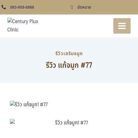
083-859-9966
นัดหมาย
รีวิวเสริมจมูก
รีวิว แก้จมูก #77