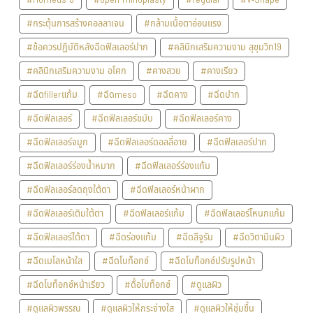
#กระตุ้นการสร้างคอลลาเจน
#กล้ามเนื้อตาอ่อนแรง
#ข้อควรปฏิบัติหลังฉีดฟิลเลอร์ปาก
#คลินิกเสริมความงาม สุขุมวิท19
#คลินิกเสริมความงาม อโศก
#คางสวย
#คางเรียว
#ฉีดfillerแก้ม
#ฉีดmeso
#ฉีดคาง
#ฉีดปาก
#ฉีดฟิลเลอร์
#ฉีดฟิลเลอร์ขมับ
#ฉีดฟิลเลอร์คาง
#ฉีดฟิลเลอร์จมูก
#ฉีดฟิลเลอร์ดอลลี่อาย
#ฉีดฟิลเลอร์ปาก
#ฉีดฟิลเลอร์ร่องน้ำหมาก
#ฉีดฟิลเลอร์ร่องแก้ม
#ฉีดฟิลเลอร์ลดถุงใต้ตา
#ฉีดฟิลเลอร์หน้าผาก
#ฉีดฟิลเลอร์เติมใต้ตา
#ฉีดฟิลเลอร์แก้ม
#ฉีดฟิลเลอร์โหนกแก้ม
#ฉีดฟิลเลอร์ใต้ตา
#ฉีดร่องแก้ม
#ฉีดลีจูรัน
#ฉีดวิตามินผิว
#ฉีดเมโสหน้าใส
#ฉีดโบท็อกซ์
#ฉีดโบท็อกซ์ปรับรูปหน้า
#ฉีดโบท็อกซ์หน้าเรียว
#ดื้อโบท็อกซ์
#ดูแลผิว
#ดูแลผิวพรรณ
#ดูแลผิวให้กระจ่างใส
#ดูแลผิวให้ชุ่มชื้น