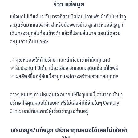
รีวิว แก้จมูก
แก้จมูกไปได้แค่ 14 วัน ทรงก็สวยมีสโลปปลายพุ่งเข้ากับใบหน้าดู
ละมุนขึ้นมากเลยล่ะค่ะ สำหรับน้องฟางข้าว ลูกสาวหมอจำรูญ ที่
เดิมทรงจมูกสันค่อนข้างต่ำ แล้วก็ปลายสั้นมาก ตอนนี้ดูสวย
ละมุนกว่าเดิมเยอะค่ะ
✅ คุณหมอจะให้คำปรึกษา แนะนำก่อนเข้าผ่าตัดทุกเคส
✅ รับประกัน 1 ปีเต็ม เบี้ยวเอียง อักเสบทะลุติดเชื้อแก้ไขฟรี
✅ ผลลัพธ์ขึ้นอยู่กับเนื้อจมูกและโครงสร้างของแต่ละบุคคล
สาวๆ หนุ่มๆ ท่านไหนสนใจ อยากเป๊ะปังๆแบบนี้ สามารถเข้ามา
ปรึกษาให้คุณหมอได้เลยค่ะ ฟรีไม่เสียค่าใช้จ่ายใดๆ Century
Clinic เรามีทีมแพทย์ผู้เชี่ยวชาญรอท่านอยู่
เสริมจมูก/แก้จมูก ปรึกษาคุณหมอได้เลยไม่เสียค่า