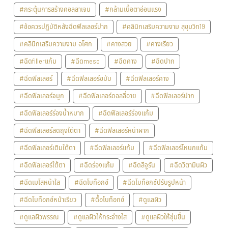
#กระตุ้นการสร้างคอลลาเจน
#กล้ามเนื้อตาอ่อนแรง
#ข้อควรปฏิบัติหลังฉีดฟิลเลอร์ปาก
#คลินิกเสริมความงาม สุขุมวิท19
#คลินิกเสริมความงาม อโศก
#คางสวย
#คางเรียว
#ฉีดfillerแก้ม
#ฉีดmeso
#ฉีดคาง
#ฉีดปาก
#ฉีดฟิลเลอร์
#ฉีดฟิลเลอร์ขมับ
#ฉีดฟิลเลอร์คาง
#ฉีดฟิลเลอร์จมูก
#ฉีดฟิลเลอร์ดอลลี่อาย
#ฉีดฟิลเลอร์ปาก
#ฉีดฟิลเลอร์ร่องน้ำหมาก
#ฉีดฟิลเลอร์ร่องแก้ม
#ฉีดฟิลเลอร์ลดถุงใต้ตา
#ฉีดฟิลเลอร์หน้าผาก
#ฉีดฟิลเลอร์เติมใต้ตา
#ฉีดฟิลเลอร์แก้ม
#ฉีดฟิลเลอร์โหนกแก้ม
#ฉีดฟิลเลอร์ใต้ตา
#ฉีดร่องแก้ม
#ฉีดลีจูรัน
#ฉีดวิตามินผิว
#ฉีดเมโสหน้าใส
#ฉีดโบท็อกซ์
#ฉีดโบท็อกซ์ปรับรูปหน้า
#ฉีดโบท็อกซ์หน้าเรียว
#ดื้อโบท็อกซ์
#ดูแลผิว
#ดูแลผิวพรรณ
#ดูแลผิวให้กระจ่างใส
#ดูแลผิวให้ชุ่มชื้น