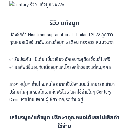
รีวิว แก้จมูก
น้องซิกก้า Misstranssupranational Thailand 2022 ลูกสาว
คุณหมอเบียร์ มาอัพเดทแก้จมูก 5 เดือน ทรงสวย สมมงมาก
✅ รับประกัน 1 ปีเต็ม เบี้ยวเอียง อักเสบทะลุติดเชื้อแก้ไขฟรี
✅ ผลลัพธ์ขึ้นอยู่กับเนื้อจมูกและโครงสร้างของแต่ละบุคคล
สาวๆ หนุ่มๆ ท่านไหนสนใจ อยากเป๊ะปังๆแบบนี้ สามารถเข้ามา
ปรึกษาให้คุณหมอได้เลยค่ะ ฟรีไม่เสียค่าใช้จ่ายใดๆ Century
Clinic เรามีทีมแพทย์ผู้เชี่ยวชาญรอท่านอยู่
เสริมจมูก/แก้จมูก ปรึกษาคุณหมอได้เลยไม่เสียค่า
ใช้จ่าย