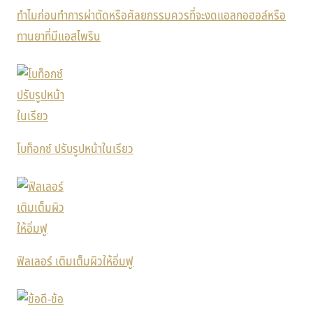
ทำไมก่อนทำการผ่าตัดหรือศัลยกรรมควรที่จะงดแอลกอฮอล์หรือ
ทานยาที่มีแอสไพริน
โบท็อกซ์ ปรับรูปหน้าในเรียว
ฟิลเลอร์ เติมเต็มผิวให้อิ่มฟู