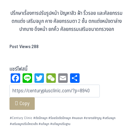
ปรึกษาเรื่องการปรับรูปหน้า ปัญหาสิว ฝ้า ริ้วรอย และศัลยกรรม
ตกแต่ง เสริมจมูก คาง ศัลยกรรมตา 2 ชั้น ตกแต่งหนังตาล่าง
ปากบาง ดึงหน้า ยกคิ้ว ศัลยกรรมเสริมขนาดทรวงอก
Post Views:
288
แชร์โฟสนี้
Fa
Li
T
W
E
Sh
ce
ne
wi
eC
m
ar
bo
tt
ha
ail
e
Copy
ok
er
t
#
Century Clinic
#
ตัดปีกจมูก
#
ร้อยรัดตัดปีกจมูก
#
หมอนก
#
อาจารย์จำรูญ
#
เสริมจมูก
#
เสริมจมูกปรับโหงวเฮ้ง
#
แก้จมูก
#
แก้จมูกปรับฐาน