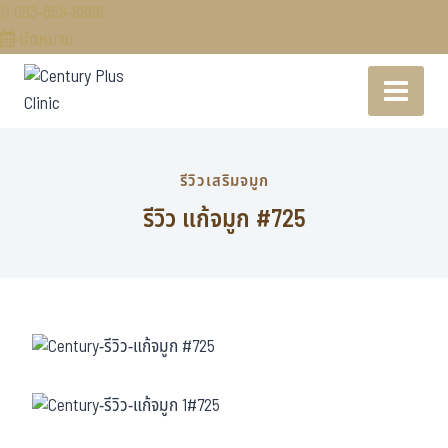
083-859-9966
นัดหมาย
รีวิวเสริมจมูก
รีวิว แก้จมูก #725