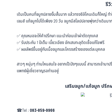
รีว
เดิมเป็นคนที่จมูกปลายงั้มสั้นมาก แล้วทรงซิลิโคนเดิมก็ใหญ่ 
เจมส์ แก้จมูกไปได้เพียง 20 วัน จมูกมีสโลปปลายพุ่งกว่าเดิมมากๆ 
✅ คุณหมอจะให้คำปรึกษา แนะนำก่อนเข้าผ่าตัดทุกเคส
✅ รับประกัน 1 ปีเต็ม เบี้ยวเอียง อักเสบทะลุติดเชื้อแก้ไขฟรี
✅ ผลลัพธ์ขึ้นอยู่กับเนื้อจมูกและโครงสร้างของแต่ละบุคคล
สาวๆ หนุ่มๆ ท่านไหนสนใจ อยากเป๊ะปังๆแบบนี้ สามารถเข้ามาปรึก
แพทย์ผู้เชี่ยวชาญรอท่านอยู่
เสริมจมูก/แก้จมูก ปรึกษ
☎Tel :
083-859-9966