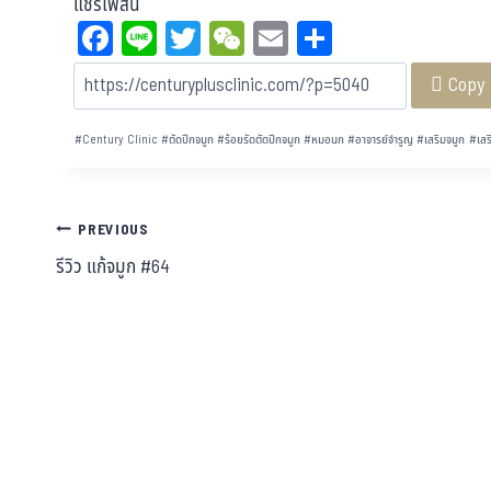
แชร์โฟสนี้
Fa
Li
T
W
E
Sh
ce
ne
wi
eC
m
ar
Copy
bo
tt
ha
ail
e
ok
er
t
#
Century Clinic
#
ตัดปีกจมูก
#
ร้อยรัดตัดปีกจมูก
#
หมอนก
#
อาจารย์จำรูญ
#
เสริมจมูก
#
เสร
PREVIOUS
รีวิว แก้จมูก #64