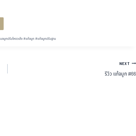
ิมจมูกปรับโหงวเฮ้ง
#
แก้จมูก
#
แก้จมูกปรับฐาน
NEXT
รีวิว แก้จมูก #66