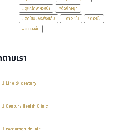
#ดูแลรักษาผิวหน้า
#ตัดปีกจมูก
#ตัดไขมันกระพุ้งแก้ม
#ตา 2 ชั้น
#ตา2ชั้น
#ตาสองชั้น
ดตามเรา
Line @ century
Century Health Clinic
centurygoldclinic