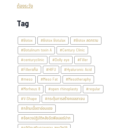
Tag
#Botox
#Botox Botulax
#Botox ลดกราม
#Botulinum toxin A
#Century Clinic
#centuryclinic
#Dolly eye
#Filler
#Fillerแก้ม
#HIFU
#Hyaluronic Acid
#meso
#Meso Fat
#Mesotheraphy
#Morheus 8
#open rhinoplasty
#regular
#V-Shape
#กระตุ้นการสร้างคอลลาเจน
#กล้ามเนื้อตาอ่อนแรง
#ข้อควรปฏิบัติหลังฉีดฟิลเลอร์ปาก
#คลินิกเสริมความงาม สุขุมวิท19