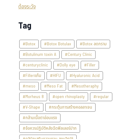
Tag
#Botox
#Botox Botulax
#Botox ลดกราม
#Botulinum toxin A
#Century Clinic
#centuryclinic
#Dolly eye
#Filler
#Fillerแก้ม
#HIFU
#Hyaluronic Acid
#meso
#Meso Fat
#Mesotheraphy
#Morheus 8
#open rhinoplasty
#regular
#V-Shape
#กระตุ้นการสร้างคอลลาเจน
#กล้ามเนื้อตาอ่อนแรง
#ข้อควรปฏิบัติหลังฉีดฟิลเลอร์ปาก
#คลินิกเสริมความงาม สุขุมวิท19