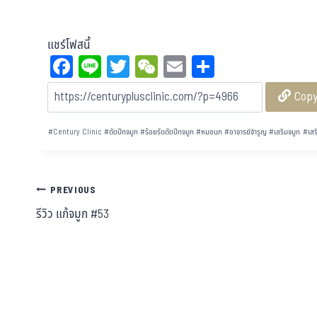
แชร์โฟสนี้
Fa
Li
T
W
E
Sh
ce
ne
wi
eC
m
ar
Cop
bo
tt
ha
ail
e
ok
er
t
#
Century Clinic
#
ตัดปีกจมูก
#
ร้อยรัดตัดปีกจมูก
#
หมอนก
#
อาจารย์จำรูญ
#
เสริมจมูก
#
เสร
PREVIOUS
รีวิว แก้จมูก #53