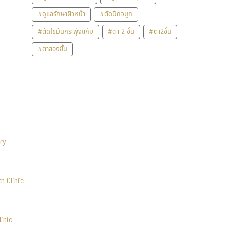
#ดูแลรักษาผิวหน้า
#ตัดปีกจมูก
#ตัดไขมันกระพุ้งแก้ม
#ตา 2 ชั้น
#ตา2ชั้น
#ตาสองชั้น
ry
h Clinic
inic