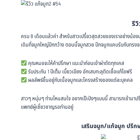
รีว
ครบ 8 เดือนแล้วค่า สำหรับสาวเปรี้ยวสุดสวยของเราอย่างน้อง
เดิมที่จมูกใหญ่ปีกกว้าง ตอนนี้จมูกสวย ปีกจมูกแคบรับกับทรงจมูก
คุณหมอจะให้คำปรึกษา แนะนำก่อนเข้าผ่าตัดทุกเคส
รับประกัน 1 ปีเต็ม เบี้ยวเอียง อักเสบทะลุติดเชื้อแก้ไขฟรี
ผลลัพธ์ขึ้นอยู่กับเนื้อจมูกและโครงสร้างของแต่ละบุคคล
สาวๆ หนุ่มๆ ท่านไหนสนใจ อยากเป๊ะปังๆแบบนี้ สามารถเข้ามาปรึก
แพทย์ผู้เชี่ยวชาญรอท่านอยู่
เสริมจมูก/แก้จมูก ปรึกษ