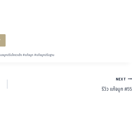
y
ิมจมูกปรับโหงวเฮ้ง
#
แก้จมูก
#
แก้จมูกปรับฐาน
NEXT
รีวิว แก้จมูก #55