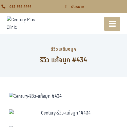
083-859-9966
นัดหมาย
รีวิวเสริมจมูก
รีวิว แก้จมูก #434