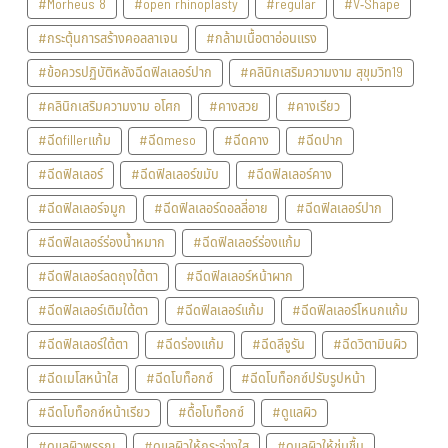
#Morheus 8
#open rhinoplasty
#regular
#V-Shape
#กระตุ้นการสร้างคอลลาเจน
#กล้ามเนื้อตาอ่อนแรง
#ข้อควรปฏิบัติหลังฉีดฟิลเลอร์ปาก
#คลินิกเสริมความงาม สุขุมวิท19
#คลินิกเสริมความงาม อโศก
#คางสวย
#คางเรียว
#ฉีดfillerแก้ม
#ฉีดmeso
#ฉีดคาง
#ฉีดปาก
#ฉีดฟิลเลอร์
#ฉีดฟิลเลอร์ขมับ
#ฉีดฟิลเลอร์คาง
#ฉีดฟิลเลอร์จมูก
#ฉีดฟิลเลอร์ดอลลี่อาย
#ฉีดฟิลเลอร์ปาก
#ฉีดฟิลเลอร์ร่องน้ำหมาก
#ฉีดฟิลเลอร์ร่องแก้ม
#ฉีดฟิลเลอร์ลดถุงใต้ตา
#ฉีดฟิลเลอร์หน้าผาก
#ฉีดฟิลเลอร์เติมใต้ตา
#ฉีดฟิลเลอร์แก้ม
#ฉีดฟิลเลอร์โหนกแก้ม
#ฉีดฟิลเลอร์ใต้ตา
#ฉีดร่องแก้ม
#ฉีดลีจูรัน
#ฉีดวิตามินผิว
#ฉีดเมโสหน้าใส
#ฉีดโบท็อกซ์
#ฉีดโบท็อกซ์ปรับรูปหน้า
#ฉีดโบท็อกซ์หน้าเรียว
#ดื้อโบท็อกซ์
#ดูแลผิว
#ดูแลผิวพรรณ
#ดูแลผิวให้กระจ่างใส
#ดูแลผิวให้ชุ่มชื้น