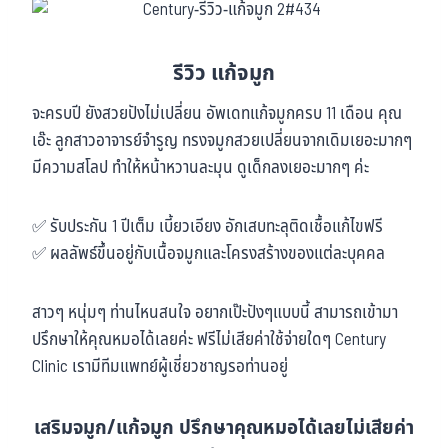
รีวิว แก้จมูก
จะครบปี ยังสวยปังไม่เปลี่ยน อัพเดทแก้จมูกครบ 11 เดือน คุณ
เอ๊ะ ลูกสาวอาจารย์จำรูญ ทรงจมูกสวยเปลี่ยนจากเดิมเยอะมากๆ
มีความสโลป ทำให้หน้าหวานละมุน ดูเด็กลงเยอะมากๆ ค่ะ
✅ รับประกัน 1 ปีเต็ม เบี้ยวเอียง อักเสบทะลุติดเชื้อแก้ไขฟรี
✅ ผลลัพธ์ขึ้นอยู่กับเนื้อจมูกและโครงสร้างของแต่ละบุคคล
สาวๆ หนุ่มๆ ท่านไหนสนใจ อยากเป๊ะปังๆแบบนี้ สามารถเข้ามา
ปรึกษาให้คุณหมอได้เลยค่ะ ฟรีไม่เสียค่าใช้จ่ายใดๆ Century
Clinic เรามีทีมแพทย์ผู้เชี่ยวชาญรอท่านอยู่
เสริมจมูก/แก้จมูก ปรึกษาคุณหมอได้เลยไม่เสียค่า