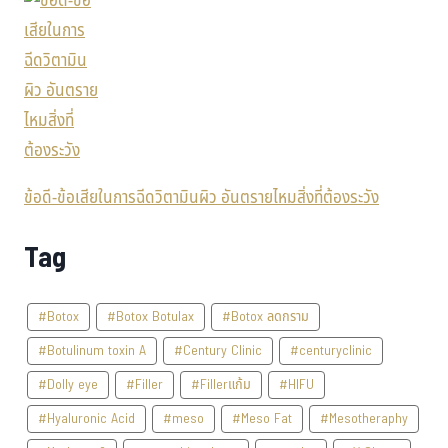
ข้อดี-ข้อเสียในการฉีดวิตามินผิว อันตรายไหมสิ่งที่ต้องระวัง
Tag
#Botox
#Botox Botulax
#Botox ลดกราม
#Botulinum toxin A
#Century Clinic
#centuryclinic
#Dolly eye
#Filler
#Fillerแก้ม
#HIFU
#Hyaluronic Acid
#meso
#Meso Fat
#Mesotheraphy