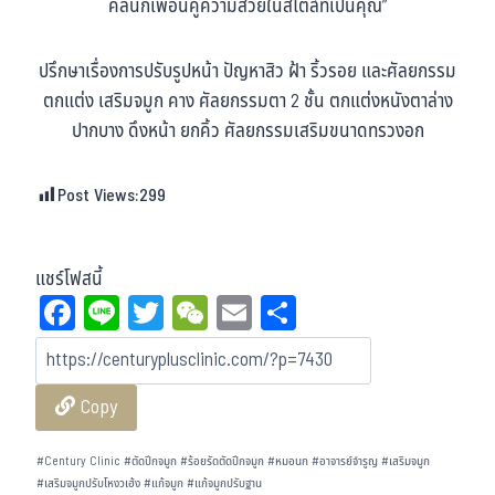
คลินิกเพื่อนคู่ความสวยในสไตล์ที่เป็นคุณ”
ปรึกษาเรื่องการปรับรูปหน้า ปัญหาสิว ฝ้า ริ้วรอย และศัลยกรรม
ตกแต่ง เสริมจมูก คาง ศัลยกรรมตา 2 ชั้น ตกแต่งหนังตาล่าง
ปากบาง ดึงหน้า ยกคิ้ว ศัลยกรรมเสริมขนาดทรวงอก
Post Views:
299
แชร์โฟสนี้
Fa
Li
T
W
E
Sh
ce
ne
wi
eC
m
ar
bo
tt
ha
ail
e
Copy
ok
er
t
#
Century Clinic
#
ตัดปีกจมูก
#
ร้อยรัดตัดปีกจมูก
#
หมอนก
#
อาจารย์จำรูญ
#
เสริมจมูก
#
เสริมจมูกปรับโหงวเฮ้ง
#
แก้จมูก
#
แก้จมูกปรับฐาน