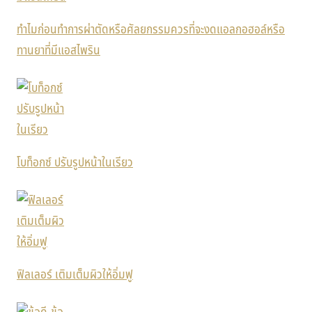
ทำไมก่อนทำการผ่าตัดหรือศัลยกรรมควรที่จะงดแอลกอฮอล์หรือ
ทานยาที่มีแอสไพริน
โบท็อกซ์ ปรับรูปหน้าในเรียว
ฟิลเลอร์ เติมเต็มผิวให้อิ่มฟู