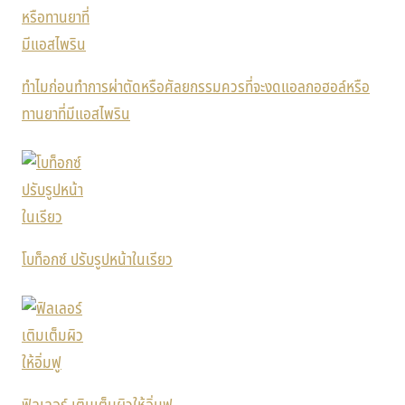
ทำไมก่อนทำการผ่าตัดหรือศัลยกรรมควรที่จะงดแอลกอฮอล์หรือ
ทานยาที่มีแอสไพริน
โบท็อกซ์ ปรับรูปหน้าในเรียว