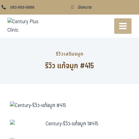
083-859-9966
นัดหมาย
รีวิวเสริมจมูก
รีวิว แก้จมูก #415