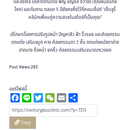
และจริงใจ บริหารงานโดย พญ อัญชลี ชีวาจร (คุณหมอนกอ
โศก) และทีมงาน ตลอด 5 ปียังคงซึ่งไว้ที่คอนเซ็ปต์ “เซ็นจูรี่
คลินิกเพื่อนคู่ความสวยในสไตล์ที่เป็นคุณ”
ปรึกษาเรื่องการปรับรูปหน้า ปัญหาสิว ฝ้า ริ้วรอย และศัลยกรรม
ตกแต่ง เสริมจมูก คาง ศัลยกรรมตา 2 ชั้น ตกแต่งหนังตาล่าง
ปากบาง ดึงหน้า ยกคิ้ว ศัลยกรรมเสริมขนาดทรวงอก
Post Views:
283
แชร์โฟสนี้
Fa
Li
T
W
E
Sh
ce
ne
wi
eC
m
ar
bo
tt
ha
ail
e
Copy
ok
er
t