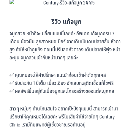
รีวิว แก้จมูก
จมูกสวย หน้าก็จะเปลี่ยนแบบนี้เลยค่ะ อัพเดทแก้จมูกครบ 7
เดือน น้องมีน ลูกสาวหมอเบียร์ จากเดิมเป็นคนปลายสั้น หัวตา
สูง ทำให้หน้าดูแข็ง ตอนนี้ปรับลดหัวตาลง เติมปลายให้พุ่ง หน้า
ละมุน จมูกสวยเข้ากับหน้ามากๆ เลยค่ะ
✅ คุณหมอจะให้คำปรึกษา แนะนำก่อนเข้าผ่าตัดทุกเคส
✅ รับประกัน 1 ปีเต็ม เบี้ยวเอียง อักเสบทะลุติดเชื้อแก้ไขฟรี
✅ ผลลัพธ์ขึ้นอยู่กับเนื้อจมูกและโครงสร้างของแต่ละบุคคล
สาวๆ หนุ่มๆ ท่านไหนสนใจ อยากเป๊ะปังๆแบบนี้ สามารถเข้ามา
ปรึกษาให้คุณหมอได้เลยค่ะ ฟรีไม่เสียค่าใช้จ่ายใดๆ Century
Clinic เรามีทีมแพทย์ผู้เชี่ยวชาญรอท่านอยู่