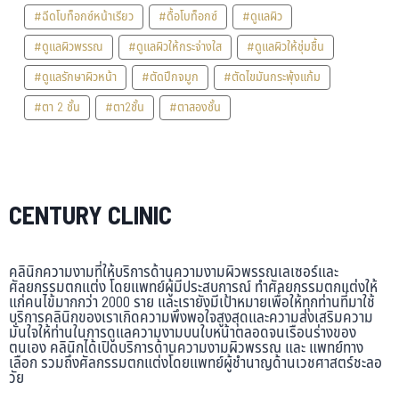
#ฉีดโบท็อกซ์หน้าเรียว
#ดื้อโบท็อกซ์
#ดูแลผิว
#ดูแลผิวพรรณ
#ดูแลผิวให้กระจ่างใส
#ดูแลผิวให้ชุ่มชื้น
#ดูแลรักษาผิวหน้า
#ตัดปีกจมูก
#ตัดไขมันกระพุ้งแก้ม
#ตา 2 ชั้น
#ตา2ชั้น
#ตาสองชั้น
CENTURY CLINIC
คลินิกความงามที่ให้บริการด้านความงามผิวพรรณเลเซอร์และ
ศัลยกรรมตกแต่ง โดยแพทย์ผู้มีประสบการณ์ ทำศัลยกรรมตกแต่งให้
แก่คนไข้มากกว่า 2000 ราย และเรายังมีเป้าหมายเพื่อให้ทุกท่านที่มาใช้
บริการคลินิกของเราเกิดความพึงพอใจสูงสุดและความส่งเสริมความ
มั่นใจให้ท่านในการดูแลความงามบนใบหน้าตลอดจนเรือนร่างของ
ตนเอง คลินิกได้เปิดบริการด้านความงามผิวพรรณ และ แพทย์ทาง
เลือก รวมถึงศัลกรรมตกแต่งโดยแพทย์ผู้ชำนาญด้านเวชศาสตร์ชะลอ
วัย