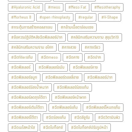
#Hyaluronic Acid
#meso
#Meso Fat
#Mesotheraphy
#Morheus 8
#open rhinoplasty
#regular
#V-Shape
#กระตุ้นการสร้างคอลลาเจน
#กล้ามเนื้อตาอ่อนแรง
#ข้อควรปฏิบัติหลังฉีดฟิลเลอร์ปาก
#คลินิกเสริมความงาม สุขุมวิท19
#คลินิกเสริมความงาม อโศก
#คางสวย
#คางเรียว
#ฉีดfillerแก้ม
#ฉีดmeso
#ฉีดคาง
#ฉีดปาก
#ฉีดฟิลเลอร์
#ฉีดฟิลเลอร์ขมับ
#ฉีดฟิลเลอร์คาง
#ฉีดฟิลเลอร์จมูก
#ฉีดฟิลเลอร์ดอลลี่อาย
#ฉีดฟิลเลอร์ปาก
#ฉีดฟิลเลอร์ร่องน้ำหมาก
#ฉีดฟิลเลอร์ร่องแก้ม
#ฉีดฟิลเลอร์ลดถุงใต้ตา
#ฉีดฟิลเลอร์หน้าผาก
#ฉีดฟิลเลอร์เติมใต้ตา
#ฉีดฟิลเลอร์แก้ม
#ฉีดฟิลเลอร์โหนกแก้ม
#ฉีดฟิลเลอร์ใต้ตา
#ฉีดร่องแก้ม
#ฉีดลีจูรัน
#ฉีดวิตามินผิว
#ฉีดเมโสหน้าใส
#ฉีดโบท็อกซ์
#ฉีดโบท็อกซ์ปรับรูปหน้า