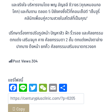
และจริงใจ บริหารงานโดย พญ อัญชลี ชีวาจร (คุณหมอนกอ
โศก) และทีมงาน ตลอด 5 ปียังคงซึ่งไว้ที่คอนเซ็ปต์ “เซ็นจูรี่
คลินิกเพื่อนคู่ความสวยในสไตล์ที่เป็นคุณ”
ปรึกษาเรื่องการปรับรูปหน้า ปัญหาสิว ฝ้า ริ้วรอย และศัลยกรรม
ตกแต่ง เสริมจมูก คาง ศัลยกรรมตา 2 ชั้น ตกแต่งหนังตาล่าง
ปากบาง ดึงหน้า ยกคิ้ว ศัลยกรรมเสริมขนาดทรวงอก
Post Views:
304
แชร์โฟสนี้
Fa
Li
T
W
E
Sh
ce
ne
wi
eC
m
ar
bo
tt
ha
ail
e
Copy
ok
er
t