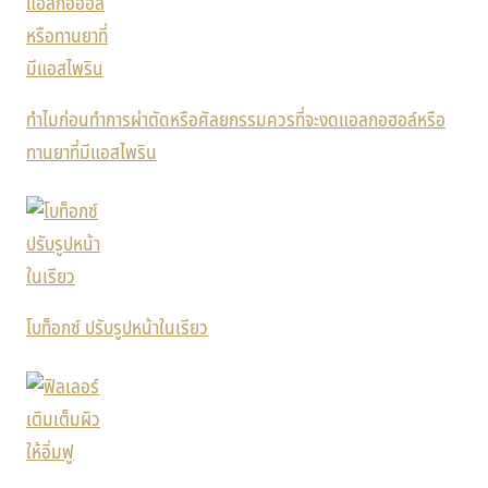
ทำไมก่อนทำการผ่าตัดหรือศัลยกรรมควรที่จะงดแอลกอฮอล์หรือ
ทานยาที่มีแอสไพริน
โบท็อกซ์ ปรับรูปหน้าในเรียว