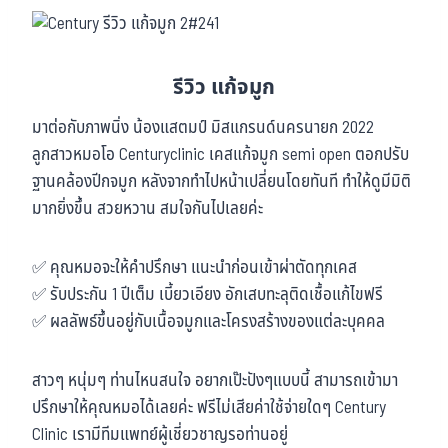
รีวิว แก้จมูก
มาต่อกับภาพนิ่ง น้องแสตมป์ มิสแกรนด์นครนายก 2022
ลูกสาวหมอโอ Centuryclinic เคสแก้จมูก semi open ตอกปรับ
ฐานคล้องปีกจมูก หลังจากทำไปหน้าเปลี่ยนโดยทันที ทำให้ดูมีมิติ
มากยิ่งขึ้น สวยหวาน สมใจกันไปเลยค่ะ
✅ คุณหมอจะให้คำปรึกษา แนะนำก่อนเข้าผ่าตัดทุกเคส
✅ รับประกัน 1 ปีเต็ม เบี้ยวเอียง อักเสบทะลุติดเชื้อแก้ไขฟรี
✅ ผลลัพธ์ขึ้นอยู่กับเนื้อจมูกและโครงสร้างของแต่ละบุคคล
สาวๆ หนุ่มๆ ท่านไหนสนใจ อยากเป๊ะปังๆแบบนี้ สามารถเข้ามา
ปรึกษาให้คุณหมอได้เลยค่ะ ฟรีไม่เสียค่าใช้จ่ายใดๆ Century
Clinic เรามีทีมแพทย์ผู้เชี่ยวชาญรอท่านอยู่