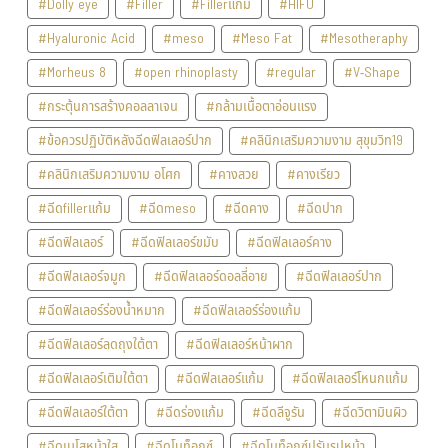
#Dolly eye
#Filler
#Fillerแก้ม
#HIFU
#Hyaluronic Acid
#meso
#Meso Fat
#Mesotheraphy
#Morheus 8
#open rhinoplasty
#regular
#V-Shape
#กระตุ้นการสร้างคอลลาเจน
#กล้ามเนื้อตาอ่อนแรง
#ข้อควรปฏิบัติหลังฉีดฟิลเลอร์ปาก
#คลินิกเสริมความงาม สุขุมวิท19
#คลินิกเสริมความงาม อโศก
#คางสวย
#คางเรียว
#ฉีดfillerแก้ม
#ฉีดmeso
#ฉีดคาง
#ฉีดปาก
#ฉีดฟิลเลอร์
#ฉีดฟิลเลอร์ขมับ
#ฉีดฟิลเลอร์คาง
#ฉีดฟิลเลอร์จมูก
#ฉีดฟิลเลอร์ดอลลี่อาย
#ฉีดฟิลเลอร์ปาก
#ฉีดฟิลเลอร์ร่องน้ำหมาก
#ฉีดฟิลเลอร์ร่องแก้ม
#ฉีดฟิลเลอร์ลดถุงใต้ตา
#ฉีดฟิลเลอร์หน้าผาก
#ฉีดฟิลเลอร์เติมใต้ตา
#ฉีดฟิลเลอร์แก้ม
#ฉีดฟิลเลอร์โหนกแก้ม
#ฉีดฟิลเลอร์ใต้ตา
#ฉีดร่องแก้ม
#ฉีดลีจูรัน
#ฉีดวิตามินผิว
#ฉีดเมโสหน้าใส
#ฉีดโบท็อกซ์
#ฉีดโบท็อกซ์ปรับรูปหน้า