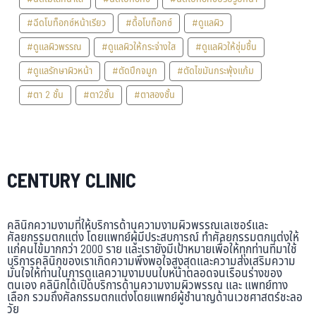
#ฉีดโบท็อกซ์หน้าเรียว
#ดื้อโบท็อกซ์
#ดูแลผิว
#ดูแลผิวพรรณ
#ดูแลผิวให้กระจ่างใส
#ดูแลผิวให้ชุ่มชื้น
#ดูแลรักษาผิวหน้า
#ตัดปีกจมูก
#ตัดไขมันกระพุ้งแก้ม
#ตา 2 ชั้น
#ตา2ชั้น
#ตาสองชั้น
CENTURY CLINIC
คลินิกความงามที่ให้บริการด้านความงามผิวพรรณเลเซอร์และ
ศัลยกรรมตกแต่ง โดยแพทย์ผู้มีประสบการณ์ ทำศัลยกรรมตกแต่งให้
แก่คนไข้มากกว่า 2000 ราย และเรายังมีเป้าหมายเพื่อให้ทุกท่านที่มาใช้
บริการคลินิกของเราเกิดความพึงพอใจสูงสุดและความส่งเสริมความ
มั่นใจให้ท่านในการดูแลความงามบนใบหน้าตลอดจนเรือนร่างของ
ตนเอง คลินิกได้เปิดบริการด้านความงามผิวพรรณ และ แพทย์ทาง
เลือก รวมถึงศัลกรรมตกแต่งโดยแพทย์ผู้ชำนาญด้านเวชศาสตร์ชะลอ
วัย