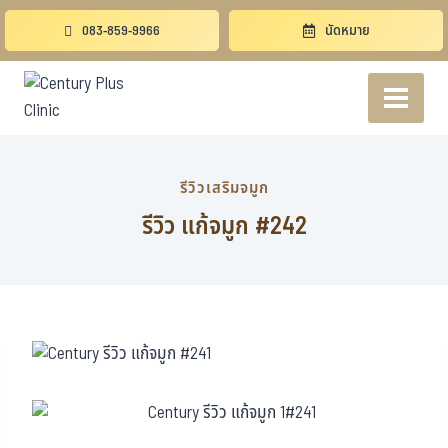
083-859-9966
นัดหมาย
รีวิวเสริมจมูก
รีวิว แก้จมูก #242