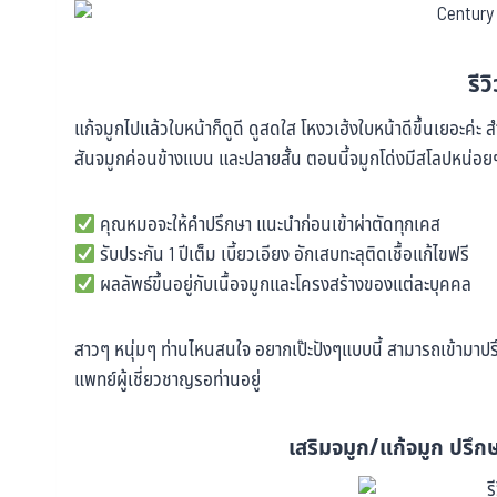
รีว
แก้จมูกไปแล้วใบหน้าก็ดูดี ดูสดใส โหงวเฮ้งใบหน้าดีขึ้นเยอะค่ะ
สันจมูกค่อนข้างแบน และปลายสั้น ตอนนี้จมูกโด่งมีสโลปหน่อยๆ
คุณหมอจะให้คำปรึกษา แนะนำก่อนเข้าผ่าตัดทุกเคส
รับประกัน 1 ปีเต็ม เบี้ยวเอียง อักเสบทะลุติดเชื้อแก้ไขฟรี
ผลลัพธ์ขึ้นอยู่กับเนื้อจมูกและโครงสร้างของแต่ละบุคคล
สาวๆ หนุ่มๆ ท่านไหนสนใจ อยากเป๊ะปังๆแบบนี้ สามารถเข้ามาปรึก
แพทย์ผู้เชี่ยวชาญรอท่านอยู่
เสริมจมูก/แก้จมูก ปรึกษ