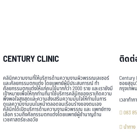
CENTURY CLINIC
ติดต่
คลินิกความงามที่ให้บริการด้านความงามผิวพรรณเลเซอร์
Century 
และศัลยกรรมตกแต่ง โดยแพทย์ผู้มีประสบการณ์ ทำ
ซอยสุขุม
ศัลยกรรมตกแต่งให้แก่คนไข้มากกว่า 2000 ราย และเรายังมี
กรุงเทพ
เป้าหมายเพื่อให้ทุกท่านที่มาใช้บริการคลินิกของเราเกิดความ
พึงพอใจสูงสุดและความส่งเสริมความมั่นใจให้ท่านในการ
เวลาทำกา
ดูแลความงามบนใบหน้าตลอดจนเรือนร่างของตนเอง
คลินิกได้เปิดบริการด้านความงามผิวพรรณ และ แพทย์ทาง
083 85
เลือก รวมถึงศัลกรรมตกแต่งโดยแพทย์ผู้ชำนาญด้าน
เวชศาสตร์ชะลอวัย
นำทาง