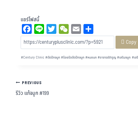
แชร์โฟสนี้
Fa
Li
T
W
E
Sh
ce
ne
wi
eC
m
ar
Copy
bo
tt
ha
ail
e
ok
er
t
#
Century Clinic
#
ตัดปีกจมูก
#
ร้อยรัดตัดปีกจมูก
#
หมอนก
#
อาจารย์จำรูญ
#
เสริมจมูก
#
เสร
PREVIOUS
รีวิว แก้จมูก #199