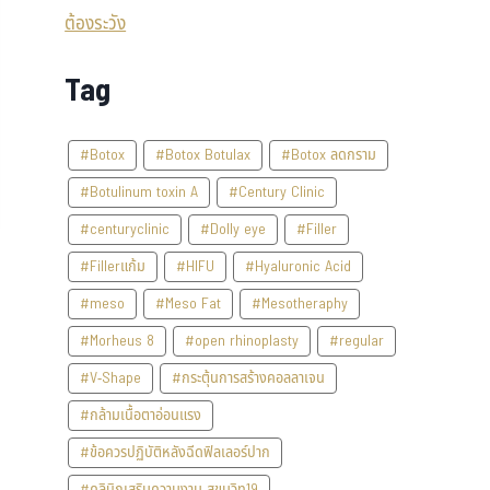
Tag
#Botox
#Botox Botulax
#Botox ลดกราม
#Botulinum toxin A
#Century Clinic
#centuryclinic
#Dolly eye
#Filler
#Fillerแก้ม
#HIFU
#Hyaluronic Acid
#meso
#Meso Fat
#Mesotheraphy
#Morheus 8
#open rhinoplasty
#regular
#V-Shape
#กระตุ้นการสร้างคอลลาเจน
#กล้ามเนื้อตาอ่อนแรง
#ข้อควรปฏิบัติหลังฉีดฟิลเลอร์ปาก
#คลินิกเสริมความงาม สุขุมวิท19