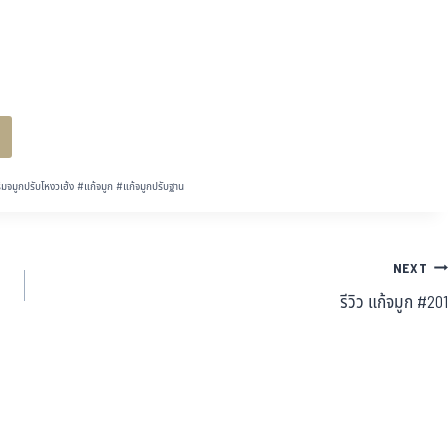
ิมจมูกปรับโหงวเฮ้ง
#
แก้จมูก
#
แก้จมูกปรับฐาน
NEXT
รีวิว แก้จมูก #201