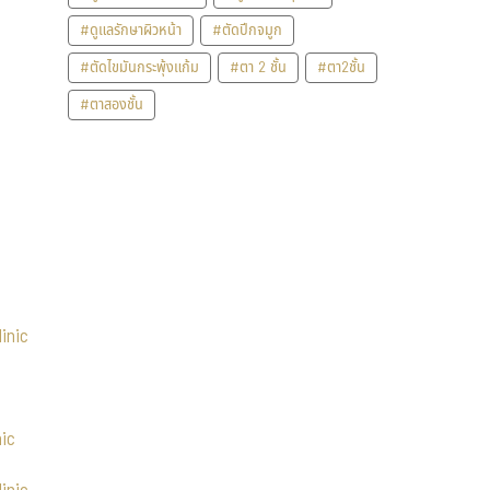
#ดูแลรักษาผิวหน้า
#ตัดปีกจมูก
#ตัดไขมันกระพุ้งแก้ม
#ตา 2 ชั้น
#ตา2ชั้น
#ตาสองชั้น
inic
nic