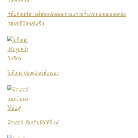
ทำไมก่อนทำการผ่าตัดหรือศัลยกรรมควรที่จะงดแอลกอฮอล์หรือ
ทานยาที่มีแอสไพริน
โบท็อกซ์ ปรับรูปหน้าในเรียว
ฟิลเลอร์ เติมเต็มผิวให้อิ่มฟู