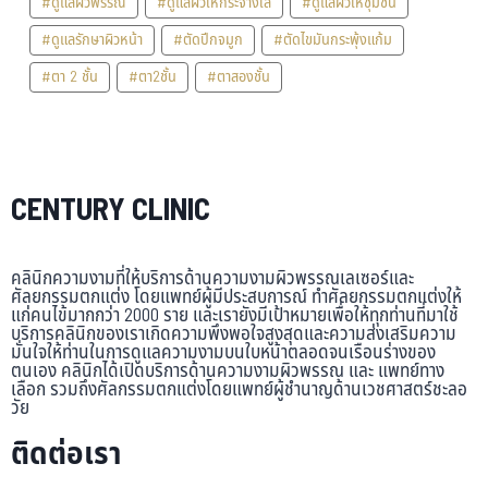
#ดูแลผิวพรรณ
#ดูแลผิวให้กระจ่างใส
#ดูแลผิวให้ชุ่มชื้น
#ดูแลรักษาผิวหน้า
#ตัดปีกจมูก
#ตัดไขมันกระพุ้งแก้ม
#ตา 2 ชั้น
#ตา2ชั้น
#ตาสองชั้น
CENTURY CLINIC
คลินิกความงามที่ให้บริการด้านความงามผิวพรรณเลเซอร์และ
ศัลยกรรมตกแต่ง โดยแพทย์ผู้มีประสบการณ์ ทำศัลยกรรมตกแต่งให้
แก่คนไข้มากกว่า 2000 ราย และเรายังมีเป้าหมายเพื่อให้ทุกท่านที่มาใช้
บริการคลินิกของเราเกิดความพึงพอใจสูงสุดและความส่งเสริมความ
มั่นใจให้ท่านในการดูแลความงามบนใบหน้าตลอดจนเรือนร่างของ
ตนเอง คลินิกได้เปิดบริการด้านความงามผิวพรรณ และ แพทย์ทาง
เลือก รวมถึงศัลกรรมตกแต่งโดยแพทย์ผู้ชำนาญด้านเวชศาสตร์ชะลอ
วัย
ติดต่อเรา