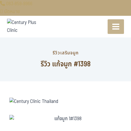
083-859-9966
นัดหมาย
รีวิวเสริมจมูก
รีวิว แก้จมูก #1398