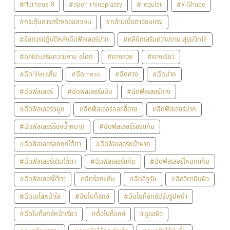
#Morheus 8
#open rhinoplasty
#regular
#V-Shape
#กระตุ้นการสร้างคอลลาเจน
#กล้ามเนื้อตาอ่อนแรง
#ข้อควรปฏิบัติหลังฉีดฟิลเลอร์ปาก
#คลินิกเสริมความงาม สุขุมวิท19
#คลินิกเสริมความงาม อโศก
#คางสวย
#คางเรียว
#ฉีดfillerแก้ม
#ฉีดmeso
#ฉีดคาง
#ฉีดปาก
#ฉีดฟิลเลอร์
#ฉีดฟิลเลอร์ขมับ
#ฉีดฟิลเลอร์คาง
#ฉีดฟิลเลอร์จมูก
#ฉีดฟิลเลอร์ดอลลี่อาย
#ฉีดฟิลเลอร์ปาก
#ฉีดฟิลเลอร์ร่องน้ำหมาก
#ฉีดฟิลเลอร์ร่องแก้ม
#ฉีดฟิลเลอร์ลดถุงใต้ตา
#ฉีดฟิลเลอร์หน้าผาก
#ฉีดฟิลเลอร์เติมใต้ตา
#ฉีดฟิลเลอร์แก้ม
#ฉีดฟิลเลอร์โหนกแก้ม
#ฉีดฟิลเลอร์ใต้ตา
#ฉีดร่องแก้ม
#ฉีดลีจูรัน
#ฉีดวิตามินผิว
#ฉีดเมโสหน้าใส
#ฉีดโบท็อกซ์
#ฉีดโบท็อกซ์ปรับรูปหน้า
#ฉีดโบท็อกซ์หน้าเรียว
#ดื้อโบท็อกซ์
#ดูแลผิว