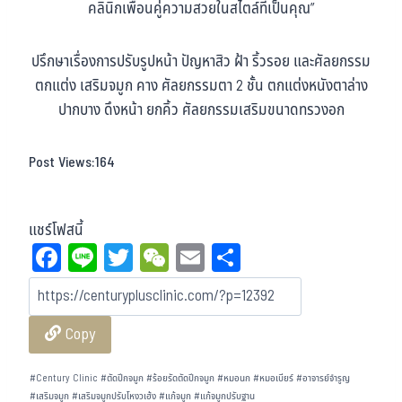
คลินิกเพื่อนคู่ความสวยในสไตล์ที่เป็นคุณ”
ปรึกษาเรื่องการปรับรูปหน้า ปัญหาสิว ฝ้า ริ้วรอย และศัลยกรรม
ตกแต่ง เสริมจมูก คาง ศัลยกรรมตา 2 ชั้น ตกแต่งหนังตาล่าง
ปากบาง ดึงหน้า ยกคิ้ว ศัลยกรรมเสริมขนาดทรวงอก
Post Views:
164
แชร์โฟสนี้
Fa
Li
T
W
E
Sh
ce
ne
wi
eC
m
ar
bo
tt
ha
ail
e
Copy
ok
er
t
#
Century Clinic
#
ตัดปีกจมูก
#
ร้อยรัดตัดปีกจมูก
#
หมอนก
#
หมอเบียร์
#
อาจารย์จำรูญ
#
เสริมจมูก
#
เสริมจมูกปรับโหงวเฮ้ง
#
แก้จมูก
#
แก้จมูกปรับฐาน