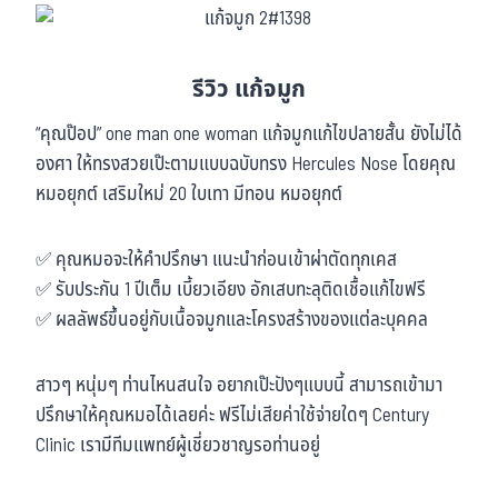
รีวิว แก้จมูก
“คุณป๊อป” one man one woman แก้จมูกแก้ไขปลายสั้น ยังไม่ได้
องศา ให้ทรงสวยเป๊ะตามแบบฉบับทรง Hercules Nose โดยคุณ
หมอยุกต์ เสริมใหม่ 20 ใบเทา มีทอน หมอยุกต์
✅ คุณหมอจะให้คำปรึกษา แนะนำก่อนเข้าผ่าตัดทุกเคส
✅ รับประกัน 1 ปีเต็ม เบี้ยวเอียง อักเสบทะลุติดเชื้อแก้ไขฟรี
✅ ผลลัพธ์ขึ้นอยู่กับเนื้อจมูกและโครงสร้างของแต่ละบุคคล
สาวๆ หนุ่มๆ ท่านไหนสนใจ อยากเป๊ะปังๆแบบนี้ สามารถเข้ามา
ปรึกษาให้คุณหมอได้เลยค่ะ ฟรีไม่เสียค่าใช้จ่ายใดๆ Century
Clinic เรามีทีมแพทย์ผู้เชี่ยวชาญรอท่านอยู่