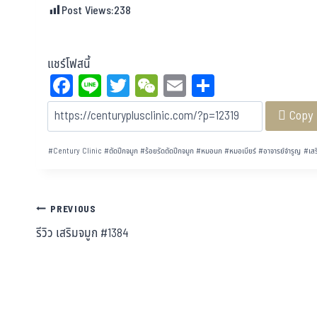
Post Views:
238
แชร์โฟสนี้
Fa
Li
T
W
E
Sh
ce
ne
wi
eC
m
ar
Copy
bo
tt
ha
ail
e
ok
er
t
#
Century Clinic
#
ตัดปีกจมูก
#
ร้อยรัดตัดปีกจมูก
#
หมอนก
#
หมอเบียร์
#
อาจารย์จำรูญ
#
เสร
PREVIOUS
รีวิว เสริมจมูก #1384