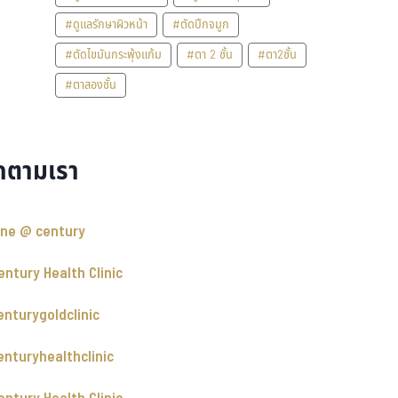
#ดูแลรักษาผิวหน้า
#ตัดปีกจมูก
#ตัดไขมันกระพุ้งแก้ม
#ตา 2 ชั้น
#ตา2ชั้น
#ตาสองชั้น
ดตามเรา
ine @ century
entury Health Clinic
enturygoldclinic
enturyhealthclinic