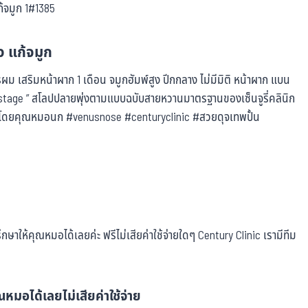
ิว แก้จมูก
ผม เสริมหน้าผาก 1 เดือน จมูกฮัมพ์สูง ปีกกลาง ไม่มีมิติ หน้าผาก แบน
nstage ” สโลปปลายพุ่งตามแบบฉบับสายหวานมาตรฐานของเซ็นจูรี่คลินิก
ุ โดยคุณหมอนก #venusnose #centuryclinic #สวยดุจเทพปั้น
ษาให้คุณหมอได้เลยค่ะ ฟรีไม่เสียค่าใช้จ่ายใดๆ Century Clinic เรามีทีม
หมอได้เลยไม่เสียค่าใช้จ่าย