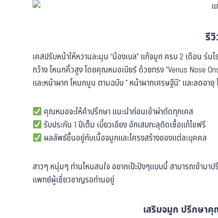
รีว
เคสปรับหน้าให้หวานละมุน “น้องเบล” แก้จมูก ครบ 2 เดือน ร่นไร
กว้าง โหนกคิ้วสูง โดยคุณหมอเบียร์ ด้วยทรง “Venus Nose O
และหน้าผาก โหนกนูน ตามฉบับ ” หน้าผากเศรษฐีนี” และลดอาย
คุณหมอจะให้คำปรึกษา แนะนำก่อนเข้าผ่าตัดทุกเคส
รับประกัน 1 ปีเต็ม เบี้ยวเอียง อักเสบทะลุติดเชื้อแก้ไขฟรี
ผลลัพธ์ขึ้นอยู่กับเนื้อจมูกและโครงสร้างของแต่ละบุคคล
สาวๆ หนุ่มๆ ท่านไหนสนใจ อยากเป๊ะปังๆแบบนี้ สามารถเข้ามาปรึก
แพทย์ผู้เชี่ยวชาญรอท่านอยู่
เสริมจมูก ปรึกษาคุณ