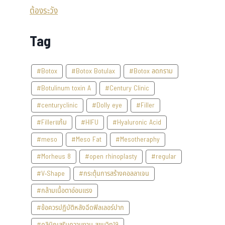
Tag
#Botox
#Botox Botulax
#Botox ลดกราม
#Botulinum toxin A
#Century Clinic
#centuryclinic
#Dolly eye
#Filler
#Fillerแก้ม
#HIFU
#Hyaluronic Acid
#meso
#Meso Fat
#Mesotheraphy
#Morheus 8
#open rhinoplasty
#regular
#V-Shape
#กระตุ้นการสร้างคอลลาเจน
#กล้ามเนื้อตาอ่อนแรง
#ข้อควรปฏิบัติหลังฉีดฟิลเลอร์ปาก
#คลินิกเสริมความงาม สุขุมวิท19