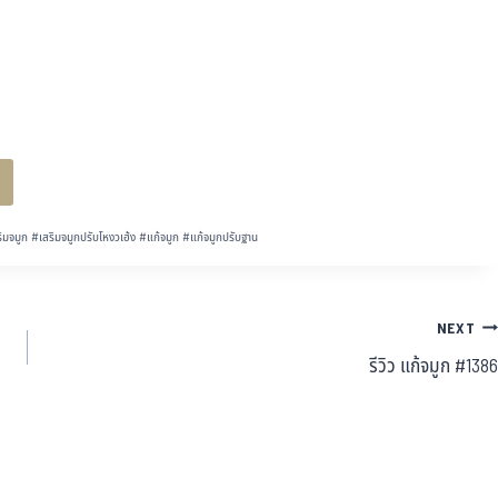
ิมจมูก
#
เสริมจมูกปรับโหงวเฮ้ง
#
แก้จมูก
#
แก้จมูกปรับฐาน
NEXT
รีวิว แก้จมูก #1386