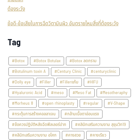
ข้อดี-ข้อเสียในการฉีดวิตามินผิว อันตรายไหมสิ่งที่ต้องระวัง
Tag
#Botox
#Botox Botulax
#Botox ลดกราม
#Botulinum toxin A
#Century Clinic
#centuryclinic
#Dolly eye
#Filler
#Fillerแก้ม
#HIFU
#Hyaluronic Acid
#meso
#Meso Fat
#Mesotheraphy
#Morheus 8
#open rhinoplasty
#regular
#V-Shape
#กระตุ้นการสร้างคอลลาเจน
#กล้ามเนื้อตาอ่อนแรง
#ข้อควรปฏิบัติหลังฉีดฟิลเลอร์ปาก
#คลินิกเสริมความงาม สุขุมวิท19
#คลินิกเสริมความงาม อโศก
#คางสวย
#คางเรียว