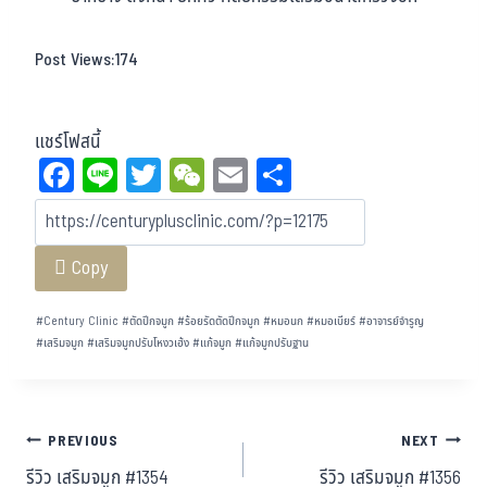
Post Views:
174
แชร์โฟสนี้
Fa
Li
T
W
E
Sh
ce
ne
wi
eC
m
ar
bo
tt
ha
ail
e
Copy
ok
er
t
#
Century Clinic
#
ตัดปีกจมูก
#
ร้อยรัดตัดปีกจมูก
#
หมอนก
#
หมอเบียร์
#
อาจารย์จำรูญ
#
เสริมจมูก
#
เสริมจมูกปรับโหงวเฮ้ง
#
แก้จมูก
#
แก้จมูกปรับฐาน
PREVIOUS
NEXT
รีวิว เสริมจมูก #1354
รีวิว เสริมจมูก #1356