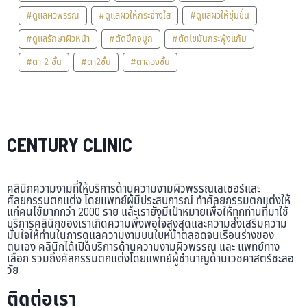
#ดูแลผิวพรรณ
#ดูแลผิวให้กระจ่างใส
#ดูแลผิวให้ชุ่มชื้น
#ดูแลรักษาผิวหน้า
#ตัดปีกจมูก
#ตัดไขมันกระพุ้งแก้ม
#ตา 2 ชั้น
#ตา2ชั้น
#ตาสองชั้น
CENTURY CLINIC
คลินิกความงามที่ให้บริการด้านความงามผิวพรรณเลเซอร์และ
ศัลยกรรมตกแต่ง โดยแพทย์ผู้มีประสบการณ์ ทำศัลยกรรมตกแต่งให้
แก่คนไข้มากกว่า 2000 ราย และเรายังมีเป้าหมายเพื่อให้ทุกท่านที่มาใช้
บริการคลินิกของเราเกิดความพึงพอใจสูงสุดและความส่งเสริมความ
มั่นใจให้ท่านในการดูแลความงามบนใบหน้าตลอดจนเรือนร่างของ
ตนเอง คลินิกได้เปิดบริการด้านความงามผิวพรรณ และ แพทย์ทาง
เลือก รวมถึงศัลกรรมตกแต่งโดยแพทย์ผู้ชำนาญด้านเวชศาสตร์ชะลอ
วัย
ติดต่อเรา