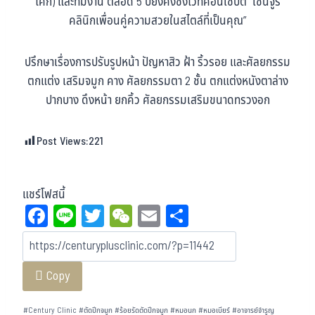
โศก) และทีมงาน ตลอด 5 ปียังคงซึ่งไว้ที่คอนเซ็ปต์ “เซ็นจูรี่
คลินิกเพื่อนคู่ความสวยในสไตล์ที่เป็นคุณ”
ปรึกษาเรื่องการปรับรูปหน้า ปัญหาสิว ฝ้า ริ้วรอย และศัลยกรรม
ตกแต่ง เสริมจมูก คาง ศัลยกรรมตา 2 ชั้น ตกแต่งหนังตาล่าง
ปากบาง ดึงหน้า ยกคิ้ว ศัลยกรรมเสริมขนาดทรวงอก
Post Views:
221
แชร์โฟสนี้
Fa
Li
T
W
E
Sh
ce
ne
wi
eC
m
ar
bo
tt
ha
ail
e
Copy
ok
er
t
#
Century Clinic
#
ตัดปีกจมูก
#
ร้อยรัดตัดปีกจมูก
#
หมอนก
#
หมอเบียร์
#
อาจารย์จำรูญ