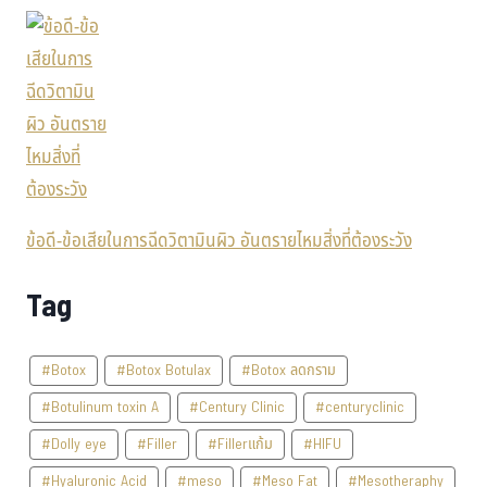
ข้อดี-ข้อเสียในการฉีดวิตามินผิว อันตรายไหมสิ่งที่ต้องระวัง
Tag
#Botox
#Botox Botulax
#Botox ลดกราม
#Botulinum toxin A
#Century Clinic
#centuryclinic
#Dolly eye
#Filler
#Fillerแก้ม
#HIFU
#Hyaluronic Acid
#meso
#Meso Fat
#Mesotheraphy