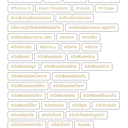
#Morheus 8
#open rhinoplasty
#regular
#V-Shape
#กระตุ้นการสร้างคอลลาเจน
#กล้ามเนื้อตาอ่อนแรง
#ข้อควรปฏิบัติหลังฉีดฟิลเลอร์ปาก
#คลินิกเสริมความงาม สุขุมวิท19
#คลินิกเสริมความงาม อโศก
#คางสวย
#คางเรียว
#ฉีดfillerแก้ม
#ฉีดmeso
#ฉีดคาง
#ฉีดปาก
#ฉีดฟิลเลอร์
#ฉีดฟิลเลอร์ขมับ
#ฉีดฟิลเลอร์คาง
#ฉีดฟิลเลอร์จมูก
#ฉีดฟิลเลอร์ดอลลี่อาย
#ฉีดฟิลเลอร์ปาก
#ฉีดฟิลเลอร์ร่องน้ำหมาก
#ฉีดฟิลเลอร์ร่องแก้ม
#ฉีดฟิลเลอร์ลดถุงใต้ตา
#ฉีดฟิลเลอร์หน้าผาก
#ฉีดฟิลเลอร์เติมใต้ตา
#ฉีดฟิลเลอร์แก้ม
#ฉีดฟิลเลอร์โหนกแก้ม
#ฉีดฟิลเลอร์ใต้ตา
#ฉีดร่องแก้ม
#ฉีดลีจูรัน
#ฉีดวิตามินผิว
#ฉีดเมโสหน้าใส
#ฉีดโบท็อกซ์
#ฉีดโบท็อกซ์ปรับรูปหน้า
#ฉีดโบท็อกซ์หน้าเรียว
#ดื้อโบท็อกซ์
#ดูแลผิว