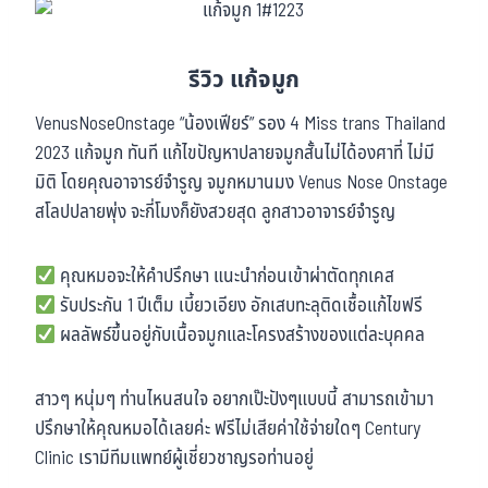
รีวิว แก้จมูก
VenusNoseOnstage “น้องเฟียร์” รอง 4 Miss trans Thailand
2023 แก้จมูก ทันที แก้ไขปัญหาปลายจมูกสั้นไม่ได้องศาที่ ไม่มี
มิติ โดยคุณอาจารย์จำรูญ จมูกหมานมง Venus Nose Onstage
สโลปปลายพุ่ง จะกี่โมงก็ยังสวยสุด ลูกสาวอาจารย์จำรูญ
คุณหมอจะให้คำปรึกษา แนะนำก่อนเข้าผ่าตัดทุกเคส
รับประกัน 1 ปีเต็ม เบี้ยวเอียง อักเสบทะลุติดเชื้อแก้ไขฟรี
ผลลัพธ์ขึ้นอยู่กับเนื้อจมูกและโครงสร้างของแต่ละบุคคล
สาวๆ หนุ่มๆ ท่านไหนสนใจ อยากเป๊ะปังๆแบบนี้ สามารถเข้ามา
ปรึกษาให้คุณหมอได้เลยค่ะ ฟรีไม่เสียค่าใช้จ่ายใดๆ Century
Clinic เรามีทีมแพทย์ผู้เชี่ยวชาญรอท่านอยู่