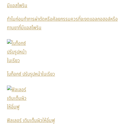
ทำไมก่อนทำการผ่าตัดหรือศัลยกรรมควรที่จะงดแอลกอฮอล์หรือ
ทานยาที่มีแอสไพริน
โบท็อกซ์ ปรับรูปหน้าในเรียว
ฟิลเลอร์ เติมเต็มผิวให้อิ่มฟู