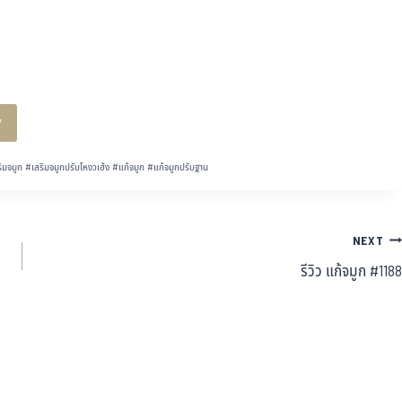
y
ิมจมูก
#
เสริมจมูกปรับโหงวเฮ้ง
#
แก้จมูก
#
แก้จมูกปรับฐาน
NEXT
รีวิว แก้จมูก #1188