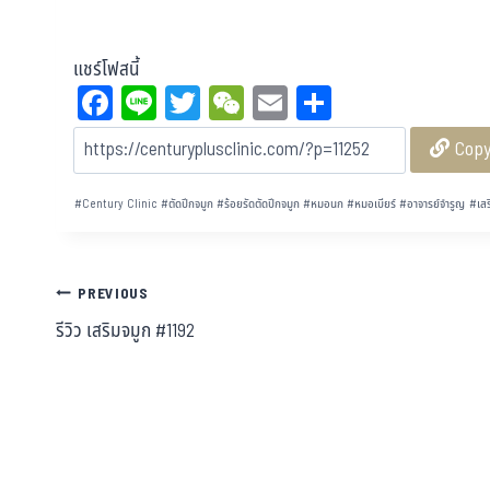
แชร์โฟสนี้
Fa
Li
T
W
E
Sh
ce
ne
wi
eC
m
ar
Cop
bo
tt
ha
ail
e
ok
er
t
#
Century Clinic
#
ตัดปีกจมูก
#
ร้อยรัดตัดปีกจมูก
#
หมอนก
#
หมอเบียร์
#
อาจารย์จำรูญ
#
เสร
PREVIOUS
รีวิว เสริมจมูก #1192