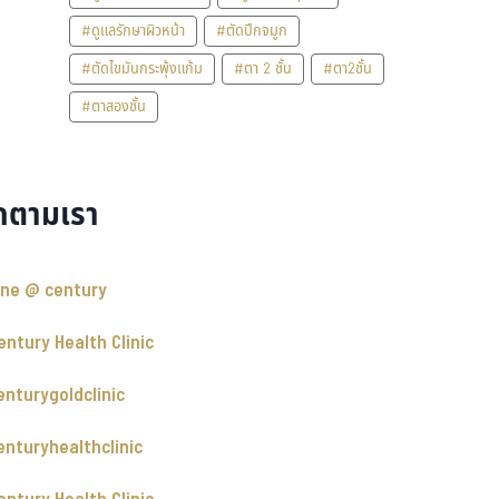
#ดูแลรักษาผิวหน้า
#ตัดปีกจมูก
#ตัดไขมันกระพุ้งแก้ม
#ตา 2 ชั้น
#ตา2ชั้น
#ตาสองชั้น
ดตามเรา
ine @ century
entury Health Clinic
enturygoldclinic
enturyhealthclinic