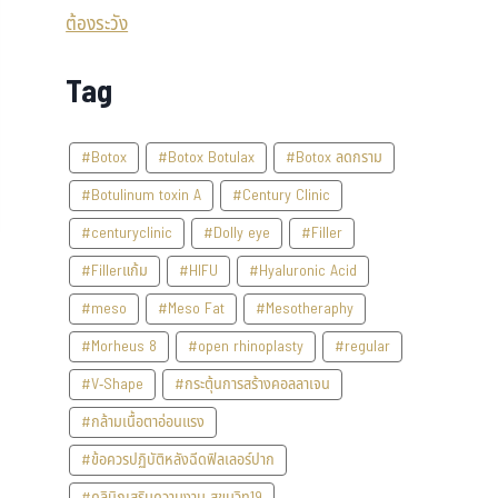
Tag
#Botox
#Botox Botulax
#Botox ลดกราม
#Botulinum toxin A
#Century Clinic
#centuryclinic
#Dolly eye
#Filler
#Fillerแก้ม
#HIFU
#Hyaluronic Acid
#meso
#Meso Fat
#Mesotheraphy
#Morheus 8
#open rhinoplasty
#regular
#V-Shape
#กระตุ้นการสร้างคอลลาเจน
#กล้ามเนื้อตาอ่อนแรง
#ข้อควรปฏิบัติหลังฉีดฟิลเลอร์ปาก
#คลินิกเสริมความงาม สุขุมวิท19