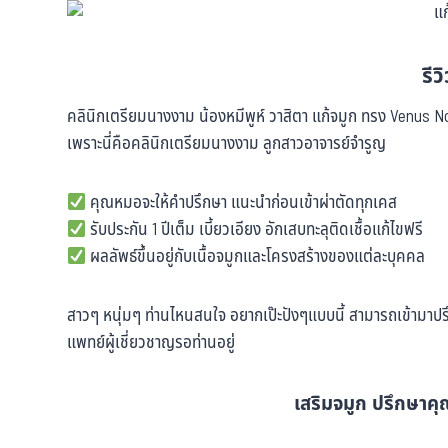
รีว
คลินิกเตรียมนางงาม น้องหมีพูห์ วาสิตา แก้จมูก ทรง Venus N
เพราะนี่คือคลินิกเตรียมนางงาม ลูกสาวอาจารย์จำรูญ
คุณหมอจะให้คำปรึกษา แนะนำก่อนเข้าผ่าตัดทุกเคส
รับประกัน 1 ปีเต็ม เบี้ยวเอียง อักเสบทะลุติดเชื้อแก้ไขฟรี
ผลลัพธ์ขึ้นอยู่กับเนื้อจมูกและโครงสร้างของแต่ละบุคคล
สาวๆ หนุ่มๆ ท่านไหนสนใจ อยากเป๊ะปังๆแบบนี้ สามารถเข้ามาปรึก
แพทย์ผู้เชี่ยวชาญรอท่านอยู่
เสริมจมูก ปรึกษาคุณ