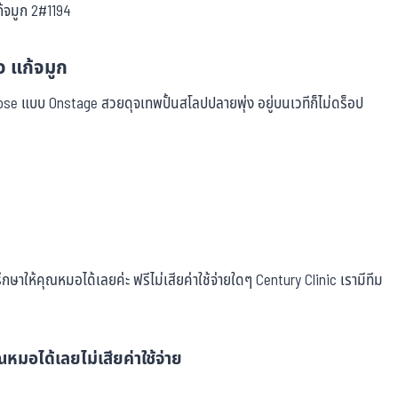
ิว แก้จมูก
ose แบบ Onstage สวยดุจเทพปั้นสโลปปลายพุ่ง อยู่บนเวทีก็ไม่ดร็อป
ษาให้คุณหมอได้เลยค่ะ ฟรีไม่เสียค่าใช้จ่ายใดๆ Century Clinic เรามีทีม
หมอได้เลยไม่เสียค่าใช้จ่าย