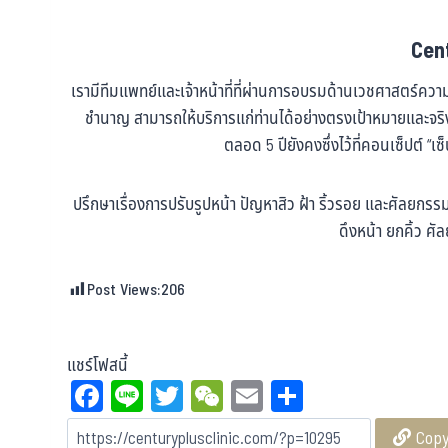
Cent
เรามีทีมแพทย์และเจ้าหน้าที่ที่ผ่านการอบรมด้านเวชศาสตร์ค
ชำนาญ สามารถให้บริการแก่ท่านได้อย่างตรงเป้าหมายและจ
ตลอด 5 ปียังคงซึ่งไว้ที่คอนเซ็ปต์ “เซ
ปรึกษาเรื่องการปรับรูปหน้า ปัญหาสิว ฝ้า ริ้วรอย และศัลยก
ดึงหน้า ยกคิ้ว 
Post Views:
206
แชร์โฟสนี้
Fa
Li
T
W
E
Sh
ce
ne
wi
eC
m
ar
Cop