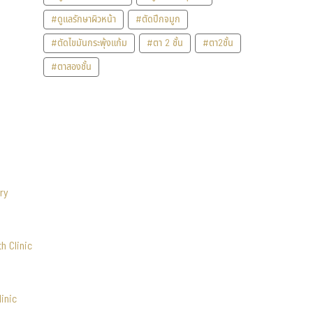
#ดูแลรักษาผิวหน้า
#ตัดปีกจมูก
#ตัดไขมันกระพุ้งแก้ม
#ตา 2 ชั้น
#ตา2ชั้น
#ตาสองชั้น
ry
h Clinic
inic