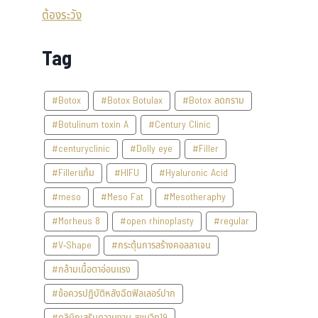
Tag
#Botox
#Botox Botulax
#Botox ลดกราม
#Botulinum toxin A
#Century Clinic
#centuryclinic
#Dolly eye
#Filler
#Fillerแก้ม
#HIFU
#Hyaluronic Acid
#meso
#Meso Fat
#Mesotheraphy
#Morheus 8
#open rhinoplasty
#regular
#V-Shape
#กระตุ้นการสร้างคอลลาเจน
#กล้ามเนื้อตาอ่อนแรง
#ข้อควรปฏิบัติหลังฉีดฟิลเลอร์ปาก
#คลินิกเสริมความงาม สุขุมวิท19