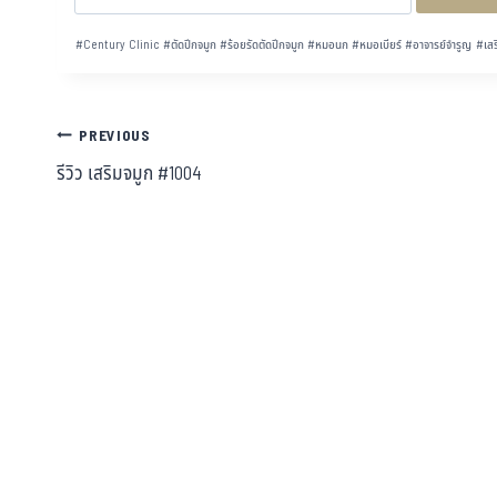
bo
tt
ha
ail
e
ok
er
t
#
Century Clinic
#
ตัดปีกจมูก
#
ร้อยรัดตัดปีกจมูก
#
หมอนก
#
หมอเบียร์
#
อาจารย์จำรูญ
#
เสร
PREVIOUS
รีวิว เสริมจมูก #1004