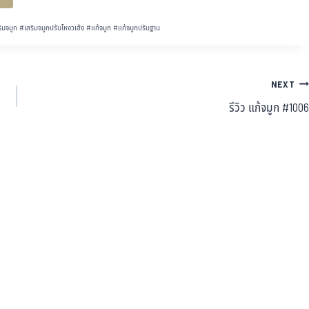
ิมจมูก
#
เสริมจมูกปรับโหงวเฮ้ง
#
แก้จมูก
#
แก้จมูกปรับฐาน
NEXT
รีวิว แก้จมูก #1006