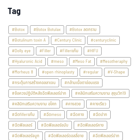
Tag
#Botox
#Botox Botulax
#Botox ลดกราม
#Botulinum toxin A
#Century Clinic
#centuryclinic
#Dolly eye
#Filler
#Fillerแก้ม
#HIFU
#Hyaluronic Acid
#meso
#Meso Fat
#Mesotheraphy
#Morheus 8
#open rhinoplasty
#regular
#V-Shape
#กระตุ้นการสร้างคอลลาเจน
#กล้ามเนื้อตาอ่อนแรง
#ข้อควรปฏิบัติหลังฉีดฟิลเลอร์ปาก
#คลินิกเสริมความงาม สุขุมวิท19
#คลินิกเสริมความงาม อโศก
#คางสวย
#คางเรียว
#ฉีดfillerแก้ม
#ฉีดmeso
#ฉีดคาง
#ฉีดปาก
#ฉีดฟิลเลอร์
#ฉีดฟิลเลอร์ขมับ
#ฉีดฟิลเลอร์คาง
#ฉีดฟิลเลอร์จมูก
#ฉีดฟิลเลอร์ดอลลี่อาย
#ฉีดฟิลเลอร์ปาก