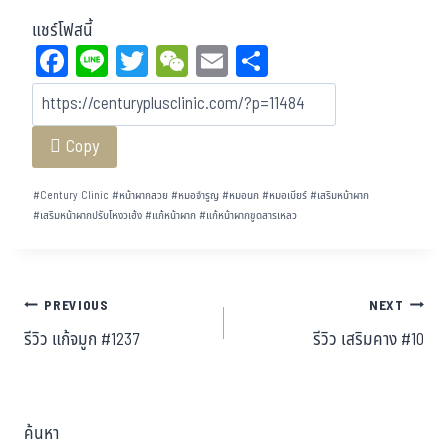
แชร์โฟสนี้
Fa
Li
T
W
E
Sh
ce
ne
wi
eC
m
ar
bo
tt
ha
ail
e
Copy
ok
er
t
#
Century Clinic
#
หน้าผากสวย
#
หมอจำรูญ
#
หมอนก
#
หมอเบียร์
#
เสริมหน้าผาก
#
เสริมหน้าผากปรับโหงวเฮ้ง
#
แก้หน้าผาก
#
แก้หน้าผากขูดสารเหลว
PREVIOUS
NEXT
รีวิว แก้จมูก #1237
รีวิว เสริมคาง #10
ค้นหา