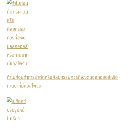
ทำไมก่อนทำการผ่าตัดหรือศัลยกรรมควรที่จะงดแอลกอฮอล์หรือ
ทานยาที่มีแอสไพริน