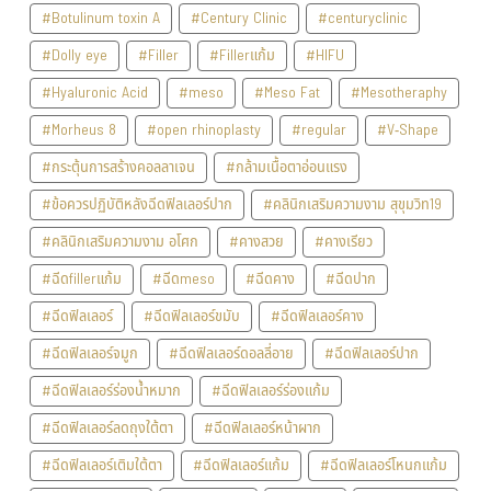
#Botulinum toxin A
#Century Clinic
#centuryclinic
#Dolly eye
#Filler
#Fillerแก้ม
#HIFU
#Hyaluronic Acid
#meso
#Meso Fat
#Mesotheraphy
#Morheus 8
#open rhinoplasty
#regular
#V-Shape
#กระตุ้นการสร้างคอลลาเจน
#กล้ามเนื้อตาอ่อนแรง
#ข้อควรปฏิบัติหลังฉีดฟิลเลอร์ปาก
#คลินิกเสริมความงาม สุขุมวิท19
#คลินิกเสริมความงาม อโศก
#คางสวย
#คางเรียว
#ฉีดfillerแก้ม
#ฉีดmeso
#ฉีดคาง
#ฉีดปาก
#ฉีดฟิลเลอร์
#ฉีดฟิลเลอร์ขมับ
#ฉีดฟิลเลอร์คาง
#ฉีดฟิลเลอร์จมูก
#ฉีดฟิลเลอร์ดอลลี่อาย
#ฉีดฟิลเลอร์ปาก
#ฉีดฟิลเลอร์ร่องน้ำหมาก
#ฉีดฟิลเลอร์ร่องแก้ม
#ฉีดฟิลเลอร์ลดถุงใต้ตา
#ฉีดฟิลเลอร์หน้าผาก
#ฉีดฟิลเลอร์เติมใต้ตา
#ฉีดฟิลเลอร์แก้ม
#ฉีดฟิลเลอร์โหนกแก้ม