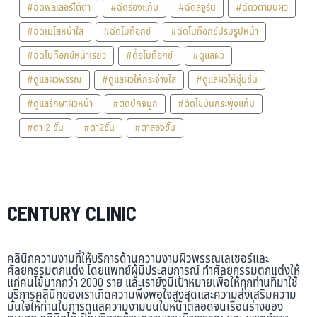
#ฉีดฟิลเลอร์ใต้ตา
#ฉีดร่องแก้ม
#ฉีดลีจูรัน
#ฉีดวิตามินผิว
#ฉีดเมโสหน้าใส
#ฉีดโบท็อกซ์
#ฉีดโบท็อกซ์ปรับรูปหน้า
#ฉีดโบท็อกซ์หน้าเรียว
#ดื้อโบท็อกซ์
#ดูแลผิว
#ดูแลผิวพรรณ
#ดูแลผิวให้กระจ่างใส
#ดูแลผิวให้ชุ่มชื้น
#ดูแลรักษาผิวหน้า
#ตัดปีกจมูก
#ตัดไขมันกระพุ้งแก้ม
#ตา 2 ชั้น
#ตา2ชั้น
#ตาสองชั้น
CENTURY CLINIC
คลินิกความงามที่ให้บริการด้านความงามผิวพรรณเลเซอร์และ
ศัลยกรรมตกแต่ง โดยแพทย์ผู้มีประสบการณ์ ทำศัลยกรรมตกแต่งให้
แก่คนไข้มากกว่า 2000 ราย และเรายังมีเป้าหมายเพื่อให้ทุกท่านที่มาใช้
บริการคลินิกของเราเกิดความพึงพอใจสูงสุดและความส่งเสริมความ
มั่นใจให้ท่านในการดูแลความงามบนใบหน้าตลอดจนเรือนร่างของ