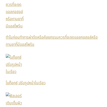
ทำไมก่อนทำการผ่าตัดหรือศัลยกรรมควรที่จะงดแอลกอฮอล์หรือ
ทานยาที่มีแอสไพริน
โบท็อกซ์ ปรับรูปหน้าในเรียว