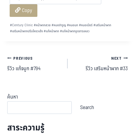
bo
tt
ha
ail
e
Copy
ok
er
t
#
Century Clinic
#
หน้าผากสวย
#
หมอจำรูญ
#
หมอนก
#
หมอเบียร์
#
เสริมหน้าผาก
#
เสริมหน้าผากปรับโหงวเฮ้ง
#
แก้หน้าผาก
#
แก้หน้าผากขูดสารเหลว
PREVIOUS
NEXT
รีวิว แก้จมูก #794
รีวิว เสริมหน้าผาก #33
ค้นหา
Search
สาระความรู้