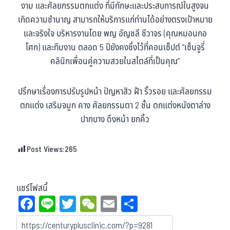
งาม และศัลยกรรมตกแต่ง ที่มีทักษะและประสบการณ์ในสูงจน
เกิดความชำนาญ สามารถให้บริการแก่ท่านได้อย่างตรงเป้าหมาย
และจริงใจ บริหารงานโดย พญ อัญชลี ชีวาจร (คุณหมอนกอ
โศก) และทีมงาน ตลอด 5 ปียังคงซึ่งไว้ที่คอนเซ็ปต์ “เซ็นจูรี่
คลินิกเพื่อนคู่ความสวยในสไตล์ที่เป็นคุณ”
ปรึกษาเรื่องการปรับรูปหน้า ปัญหาสิว ฝ้า ริ้วรอย และศัลยกรรม
ตกแต่ง เสริมจมูก คาง ศัลยกรรมตา 2 ชั้น ตกแต่งหนังตาล่าง
ปากบาง ดึงหน้า ยกคิ้ว
Post Views:
265
แชร์โฟสนี้
Fa
Li
T
W
E
Sh
ce
ne
wi
eC
m
ar