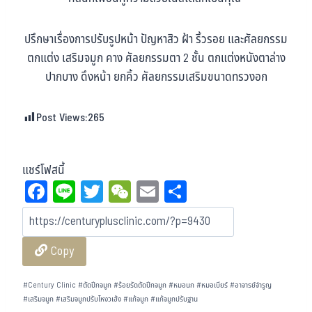
ปรึกษาเรื่องการปรับรูปหน้า ปัญหาสิว ฝ้า ริ้วรอย และศัลยกรรม
ตกแต่ง เสริมจมูก คาง ศัลยกรรมตา 2 ชั้น ตกแต่งหนังตาล่าง
ปากบาง ดึงหน้า ยกคิ้ว ศัลยกรรมเสริมขนาดทรวงอก
Post Views:
265
แชร์โฟสนี้
Fa
Li
T
W
E
Sh
ce
ne
wi
eC
m
ar
bo
tt
ha
ail
e
Copy
ok
er
t
#
Century Clinic
#
ตัดปีกจมูก
#
ร้อยรัดตัดปีกจมูก
#
หมอนก
#
หมอเบียร์
#
อาจารย์จำรูญ
#
เสริมจมูก
#
เสริมจมูกปรับโหงวเฮ้ง
#
แก้จมูก
#
แก้จมูกปรับฐาน