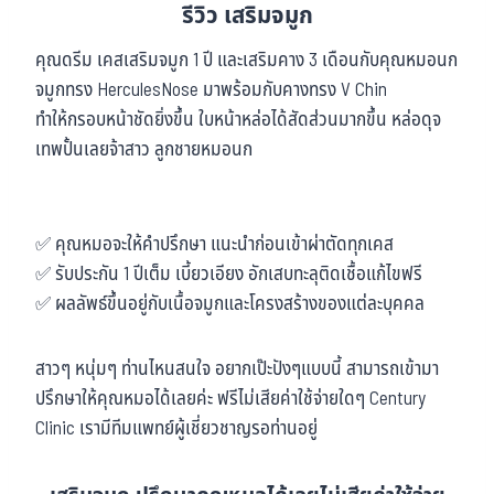
รีวิว เสริมจมูก
คุณดรีม เคสเสริมจมูก 1 ปี และเสริมคาง 3 เดือนกับคุณหมอนก
จมูกทรง HerculesNose มาพร้อมกับคางทรง V Chin
ทำให้กรอบหน้าชัดยิ่งขึ้น ใบหน้าหล่อได้สัดส่วนมากขึ้น หล่อดุจ
เทพปั้นเลยจ้าสาว ลูกชายหมอนก
✅ คุณหมอจะให้คำปรึกษา แนะนำก่อนเข้าผ่าตัดทุกเคส
✅ รับประกัน 1 ปีเต็ม เบี้ยวเอียง อักเสบทะลุติดเชื้อแก้ไขฟรี
✅ ผลลัพธ์ขึ้นอยู่กับเนื้อจมูกและโครงสร้างของแต่ละบุคคล
สาวๆ หนุ่มๆ ท่านไหนสนใจ อยากเป๊ะปังๆแบบนี้ สามารถเข้ามา
ปรึกษาให้คุณหมอได้เลยค่ะ ฟรีไม่เสียค่าใช้จ่ายใดๆ Century
Clinic เรามีทีมแพทย์ผู้เชี่ยวชาญรอท่านอยู่