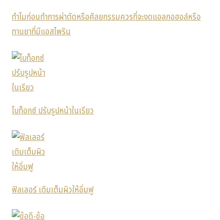
ทำไมก่อนทำการผ่าตัดหรือศัลยกรรมควรที่จะงดแอลกอฮอล์หรือ
ทานยาที่มีแอสไพริน
โบท็อกซ์ ปรับรูปหน้าในเรียว
ฟิลเลอร์ เติมเต็มผิวให้อิ่มฟู