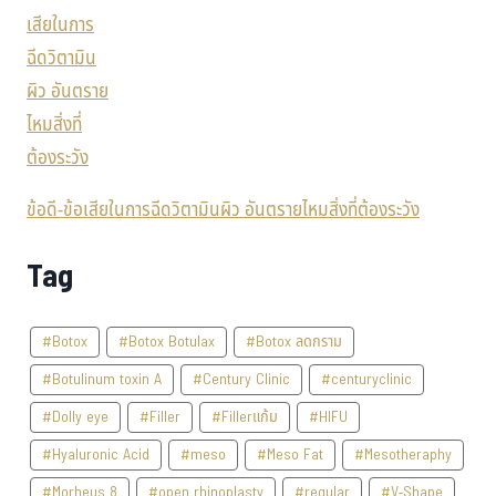
ข้อดี-ข้อเสียในการฉีดวิตามินผิว อันตรายไหมสิ่งที่ต้องระวัง
Tag
#Botox
#Botox Botulax
#Botox ลดกราม
#Botulinum toxin A
#Century Clinic
#centuryclinic
#Dolly eye
#Filler
#Fillerแก้ม
#HIFU
#Hyaluronic Acid
#meso
#Meso Fat
#Mesotheraphy
#Morheus 8
#open rhinoplasty
#regular
#V-Shape