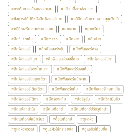
#กระตุ้นการสร้างคอลลาเจน
#กล้ามเนื้อตาอ่อนแรง
#ข้อควรปฏิบัติหลังฉีดฟิลเลอร์ปาก
#คลินิกเสริมความงาม สุขุมวิท19
#คลินิกเสริมความงาม อโศก
#คางสวย
#คางเรียว
#ฉีดfillerแก้ม
#ฉีดmeso
#ฉีดคาง
#ฉีดปาก
#ฉีดฟิลเลอร์
#ฉีดฟิลเลอร์ขมับ
#ฉีดฟิลเลอร์คาง
#ฉีดฟิลเลอร์จมูก
#ฉีดฟิลเลอร์ดอลลี่อาย
#ฉีดฟิลเลอร์ปาก
#ฉีดฟิลเลอร์ร่องน้ำหมาก
#ฉีดฟิลเลอร์ร่องแก้ม
#ฉีดฟิลเลอร์ลดถุงใต้ตา
#ฉีดฟิลเลอร์หน้าผาก
#ฉีดฟิลเลอร์เติมใต้ตา
#ฉีดฟิลเลอร์แก้ม
#ฉีดฟิลเลอร์โหนกแก้ม
#ฉีดฟิลเลอร์ใต้ตา
#ฉีดร่องแก้ม
#ฉีดลีจูรัน
#ฉีดวิตามินผิว
#ฉีดเมโสหน้าใส
#ฉีดโบท็อกซ์
#ฉีดโบท็อกซ์ปรับรูปหน้า
#ฉีดโบท็อกซ์หน้าเรียว
#ดื้อโบท็อกซ์
#ดูแลผิว
#ดูแลผิวพรรณ
#ดูแลผิวให้กระจ่างใส
#ดูแลผิวให้ชุ่มชื้น