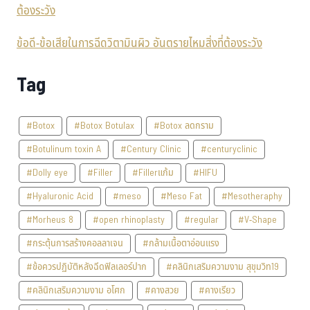
ข้อดี-ข้อเสียในการฉีดวิตามินผิว อันตรายไหมสิ่งที่ต้องระวัง
Tag
#Botox
#Botox Botulax
#Botox ลดกราม
#Botulinum toxin A
#Century Clinic
#centuryclinic
#Dolly eye
#Filler
#Fillerแก้ม
#HIFU
#Hyaluronic Acid
#meso
#Meso Fat
#Mesotheraphy
#Morheus 8
#open rhinoplasty
#regular
#V-Shape
#กระตุ้นการสร้างคอลลาเจน
#กล้ามเนื้อตาอ่อนแรง
#ข้อควรปฏิบัติหลังฉีดฟิลเลอร์ปาก
#คลินิกเสริมความงาม สุขุมวิท19
#คลินิกเสริมความงาม อโศก
#คางสวย
#คางเรียว