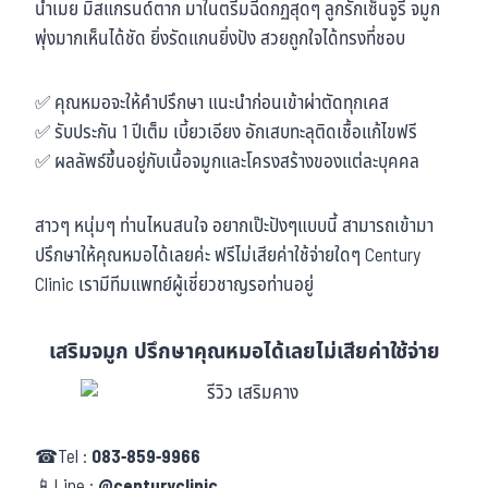
น้ำเมย มิสแกรนด์ตาก มาในตรีมฉีดกฏสุดๆ ลูกรักเซ็นจูรี่ จมูก
พุ่งมากเห็นได้ชัด ยิ่งรัดแกนยิ่งปัง สวยถูกใจได้ทรงที่ชอบ
✅ คุณหมอจะให้คำปรึกษา แนะนำก่อนเข้าผ่าตัดทุกเคส
✅ รับประกัน 1 ปีเต็ม เบี้ยวเอียง อักเสบทะลุติดเชื้อแก้ไขฟรี
✅ ผลลัพธ์ขึ้นอยู่กับเนื้อจมูกและโครงสร้างของแต่ละบุคคล
สาวๆ หนุ่มๆ ท่านไหนสนใจ อยากเป๊ะปังๆแบบนี้ สามารถเข้ามา
ปรึกษาให้คุณหมอได้เลยค่ะ ฟรีไม่เสียค่าใช้จ่ายใดๆ Century
Clinic เรามีทีมแพทย์ผู้เชี่ยวชาญรอท่านอยู่
เสริมจมูก ปรึกษาคุณหมอได้เลยไม่เสียค่าใช้จ่าย
☎Tel :
083-859-9966
📱Line :
@centuryclinic