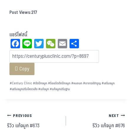
Post Views:
217
แชร์โฟสนี้
Fa
Li
T
W
E
Sh
ce
ne
wi
eC
m
ar
bo
tt
ha
ail
e
Copy
ok
er
t
#
Century Clinic
#
ตัดปีกจมูก
#
ร้อยรัดตัดปีกจมูก
#
หมอนก
#
อาจารย์จำรูญ
#
เสริมจมูก
#
เสริมจมูกปรับโหงวเฮ้ง
#
แก้จมูก
#
แก้จมูกปรับฐาน
PREVIOUS
NEXT
รีวิว แก้จมูก #673
รีวิว แก้จมูก #676