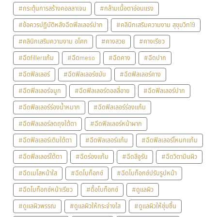
#กระตุ้นการสร้างคอลลาเจน
#กล้ามเนื้อตาอ่อนแรง
#ข้อควรปฏิบัติหลังฉีดฟิลเลอร์ปาก
#คลินิกเสริมความงาม สุขุมวิท19
#คลินิกเสริมความงาม อโศก
#คางสวย
#คางเรียว
#ฉีดfillerแก้ม
#ฉีดmeso
#ฉีดคาง
#ฉีดปาก
#ฉีดฟิลเลอร์
#ฉีดฟิลเลอร์ขมับ
#ฉีดฟิลเลอร์คาง
#ฉีดฟิลเลอร์จมูก
#ฉีดฟิลเลอร์ดอลลี่อาย
#ฉีดฟิลเลอร์ปาก
#ฉีดฟิลเลอร์ร่องน้ำหมาก
#ฉีดฟิลเลอร์ร่องแก้ม
#ฉีดฟิลเลอร์ลดถุงใต้ตา
#ฉีดฟิลเลอร์หน้าผาก
#ฉีดฟิลเลอร์เติมใต้ตา
#ฉีดฟิลเลอร์แก้ม
#ฉีดฟิลเลอร์โหนกแก้ม
#ฉีดฟิลเลอร์ใต้ตา
#ฉีดร่องแก้ม
#ฉีดลีจูรัน
#ฉีดวิตามินผิว
#ฉีดเมโสหน้าใส
#ฉีดโบท็อกซ์
#ฉีดโบท็อกซ์ปรับรูปหน้า
#ฉีดโบท็อกซ์หน้าเรียว
#ดื้อโบท็อกซ์
#ดูแลผิว
#ดูแลผิวพรรณ
#ดูแลผิวให้กระจ่างใส
#ดูแลผิวให้ชุ่มชื้น