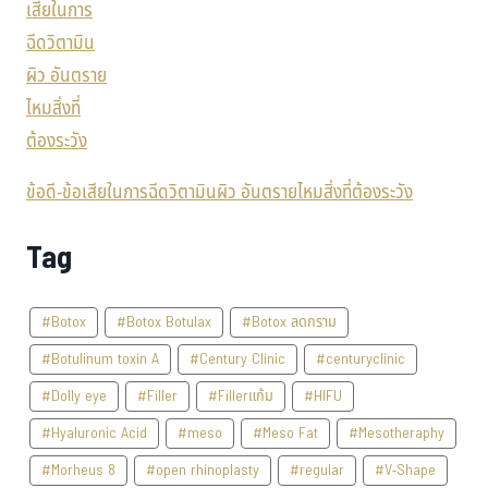
ข้อดี-ข้อเสียในการฉีดวิตามินผิว อันตรายไหมสิ่งที่ต้องระวัง
Tag
#Botox
#Botox Botulax
#Botox ลดกราม
#Botulinum toxin A
#Century Clinic
#centuryclinic
#Dolly eye
#Filler
#Fillerแก้ม
#HIFU
#Hyaluronic Acid
#meso
#Meso Fat
#Mesotheraphy
#Morheus 8
#open rhinoplasty
#regular
#V-Shape