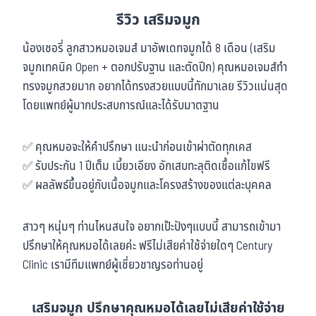
รีวิว เสริมจมูก
น้องเชอรี่ ลูกสาวหมอเจมส์ มาอัพเดทจมูกได้ 8 เดือน (เสริม
จมูกเทคนิค Open + ตอกปรับฐาน และตัดปีก) คุณหมอเจมส์ทำ
ทรงจมูกสวยมาก อยากได้ทรงสวยแบบนี้ทักมาเลย รีวิวแน่นสุด
โดยแพทย์ผู้มากประสบการณ์และได้รับมาตฐาน
✅ คุณหมอจะให้คำปรึกษา แนะนำก่อนเข้าผ่าตัดทุกเคส
✅ รับประกัน 1 ปีเต็ม เบี้ยวเอียง อักเสบทะลุติดเชื้อแก้ไขฟรี
✅ ผลลัพธ์ขึ้นอยู่กับเนื้อจมูกและโครงสร้างของแต่ละบุคคล
สาวๆ หนุ่มๆ ท่านไหนสนใจ อยากเป๊ะปังๆแบบนี้ สามารถเข้ามา
ปรึกษาให้คุณหมอได้เลยค่ะ ฟรีไม่เสียค่าใช้จ่ายใดๆ Century
Clinic เรามีทีมแพทย์ผู้เชี่ยวชาญรอท่านอยู่
เสริมจมูก ปรึกษาคุณหมอได้เลยไม่เสียค่าใช้จ่าย