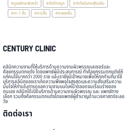
#ดูแลรักษาผิวหน้า
#ตัดปีกจมูก
#ตัดไขมันกระพุ้งแก้ม
#ตา 2 ชั้น
#ตา2ชั้น
#ตาสองชั้น
CENTURY CLINIC
คลินิกความงามที่ให้บริการด้านความงามผิวพรรณเลเซอร์และ
ศัลยกรรมตกแต่ง โดยแพทย์ผู้มีประสบการณ์ ทำศัลยกรรมตกแต่งให้
แก่คนไข้มากกว่า 2000 ราย และเรายังมีเป้าหมายเพื่อให้ทุกท่านที่มาใช้
บริการคลินิกของเราเกิดความพึงพอใจสูงสุดและความส่งเสริมความ
มั่นใจให้ท่านในการดูแลความงามบนใบหน้าตลอดจนเรือนร่างของ
ตนเอง คลินิกได้เปิดบริการด้านความงามผิวพรรณ และ แพทย์ทาง
เลือก รวมถึงศัลกรรมตกแต่งโดยแพทย์ผู้ชำนาญด้านเวชศาสตร์ชะลอ
วัย
ติดต่อเรา