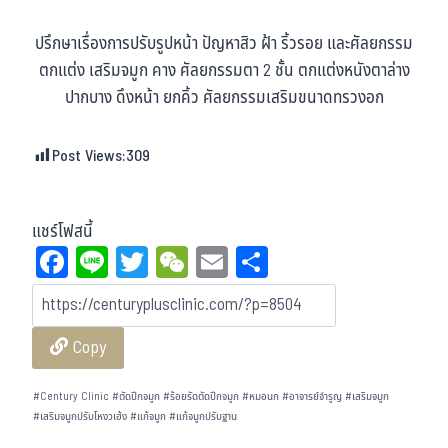
ปรึกษาเรื่องการปรับรูปหน้า ปัญหาสิว ฝ้า ริ้วรอย และศัลยกรรม
ตกแต่ง เสริมจมูก คาง ศัลยกรรมตา 2 ชั้น ตกแต่งหนังตาล่าง
ปากบาง ดึงหน้า ยกคิ้ว ศัลยกรรมเสริมขนาดทรวงอก
Post Views:
309
แชร์โฟสนี้
Fa
Li
T
W
E
Sh
ce
ne
wi
eC
m
ar
bo
tt
ha
ail
e
Copy
ok
er
t
#
Century Clinic
#
ตัดปีกจมูก
#
ร้อยรัดตัดปีกจมูก
#
หมอนก
#
อาจารย์จำรูญ
#
เสริมจมูก
#
เสริมจมูกปรับโหงวเฮ้ง
#
แก้จมูก
#
แก้จมูกปรับฐาน