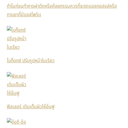
ทำไมก่อนทำการผ่าตัดหรือศัลยกรรมควรที่จะงดแอลกอฮอล์หรือ
ทานยาที่มีแอสไพริน
โบท็อกซ์ ปรับรูปหน้าในเรียว
ฟิลเลอร์ เติมเต็มผิวให้อิ่มฟู