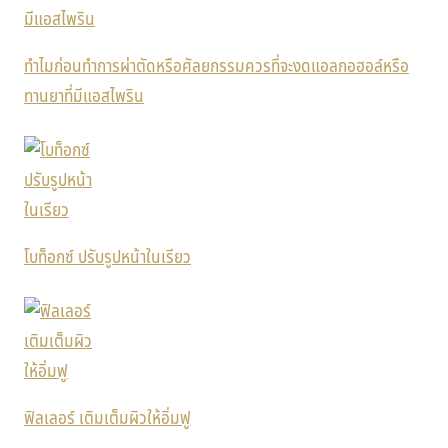
ทำไมก่อนทำการผ่าตัดหรือศัลยกรรมควรที่จะงดแอลกอฮอล์หรือ
ทานยาที่มีแอสไพริน
โบท็อกซ์ ปรับรูปหน้าในเรียว
ฟิลเลอร์ เติมเต็มผิวให้อิ่มฟู