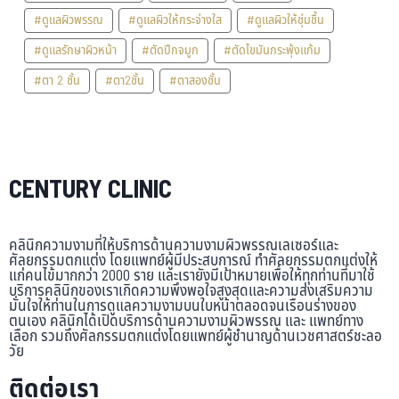
#ดูแลผิวพรรณ
#ดูแลผิวให้กระจ่างใส
#ดูแลผิวให้ชุ่มชื้น
#ดูแลรักษาผิวหน้า
#ตัดปีกจมูก
#ตัดไขมันกระพุ้งแก้ม
#ตา 2 ชั้น
#ตา2ชั้น
#ตาสองชั้น
CENTURY CLINIC
คลินิกความงามที่ให้บริการด้านความงามผิวพรรณเลเซอร์และ
ศัลยกรรมตกแต่ง โดยแพทย์ผู้มีประสบการณ์ ทำศัลยกรรมตกแต่งให้
แก่คนไข้มากกว่า 2000 ราย และเรายังมีเป้าหมายเพื่อให้ทุกท่านที่มาใช้
บริการคลินิกของเราเกิดความพึงพอใจสูงสุดและความส่งเสริมความ
มั่นใจให้ท่านในการดูแลความงามบนใบหน้าตลอดจนเรือนร่างของ
ตนเอง คลินิกได้เปิดบริการด้านความงามผิวพรรณ และ แพทย์ทาง
เลือก รวมถึงศัลกรรมตกแต่งโดยแพทย์ผู้ชำนาญด้านเวชศาสตร์ชะลอ
วัย
ติดต่อเรา