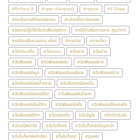
#Morheus 8
#open rhinoplasty
#regular
#V-Shape
#กระตุ้นการสร้างคอลลาเจน
#กล้ามเนื้อตาอ่อนแรง
#ข้อควรปฏิบัติหลังฉีดฟิลเลอร์ปาก
#คลินิกเสริมความงาม สุขุมวิท19
#คลินิกเสริมความงาม อโศก
#คางสวย
#คางเรียว
#ฉีดfillerแก้ม
#ฉีดmeso
#ฉีดคาง
#ฉีดปาก
#ฉีดฟิลเลอร์
#ฉีดฟิลเลอร์ขมับ
#ฉีดฟิลเลอร์คาง
#ฉีดฟิลเลอร์จมูก
#ฉีดฟิลเลอร์ดอลลี่อาย
#ฉีดฟิลเลอร์ปาก
#ฉีดฟิลเลอร์ร่องน้ำหมาก
#ฉีดฟิลเลอร์ร่องแก้ม
#ฉีดฟิลเลอร์ลดถุงใต้ตา
#ฉีดฟิลเลอร์หน้าผาก
#ฉีดฟิลเลอร์เติมใต้ตา
#ฉีดฟิลเลอร์แก้ม
#ฉีดฟิลเลอร์โหนกแก้ม
#ฉีดฟิลเลอร์ใต้ตา
#ฉีดร่องแก้ม
#ฉีดลีจูรัน
#ฉีดวิตามินผิว
#ฉีดเมโสหน้าใส
#ฉีดโบท็อกซ์
#ฉีดโบท็อกซ์ปรับรูปหน้า
#ฉีดโบท็อกซ์หน้าเรียว
#ดื้อโบท็อกซ์
#ดูแลผิว