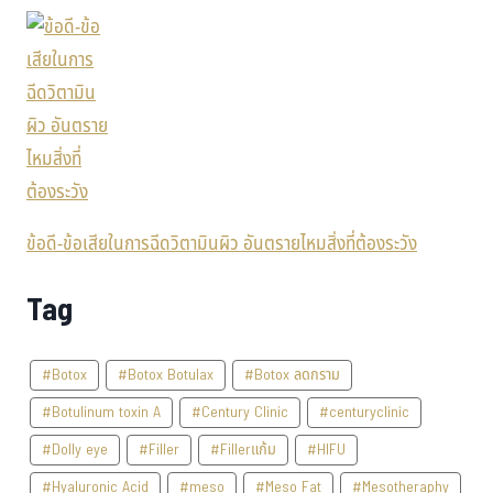
ข้อดี-ข้อเสียในการฉีดวิตามินผิว อันตรายไหมสิ่งที่ต้องระวัง
Tag
#Botox
#Botox Botulax
#Botox ลดกราม
#Botulinum toxin A
#Century Clinic
#centuryclinic
#Dolly eye
#Filler
#Fillerแก้ม
#HIFU
#Hyaluronic Acid
#meso
#Meso Fat
#Mesotheraphy