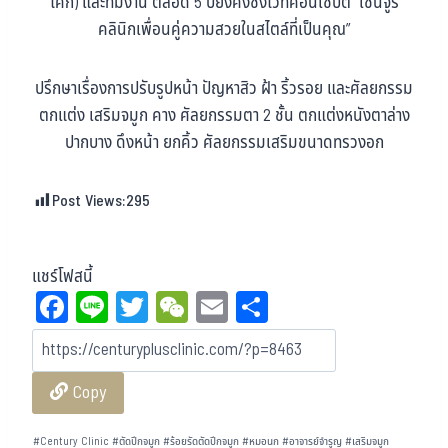
โศก) และทีมงาน ตลอด 5 ปียังคงซึ่งไว้ที่คอนเซ็ปต์ “เซ็นจูรี่
คลินิกเพื่อนคู่ความสวยในสไตล์ที่เป็นคุณ”
ปรึกษาเรื่องการปรับรูปหน้า ปัญหาสิว ฝ้า ริ้วรอย และศัลยกรรม
ตกแต่ง เสริมจมูก คาง ศัลยกรรมตา 2 ชั้น ตกแต่งหนังตาล่าง
ปากบาง ดึงหน้า ยกคิ้ว ศัลยกรรมเสริมขนาดทรวงอก
Post Views:
295
แชร์โฟสนี้
Fa
Li
T
W
E
Sh
ce
ne
wi
eC
m
ar
bo
tt
ha
ail
e
Copy
ok
er
t
#
Century Clinic
#
ตัดปีกจมูก
#
ร้อยรัดตัดปีกจมูก
#
หมอนก
#
อาจารย์จำรูญ
#
เสริมจมูก