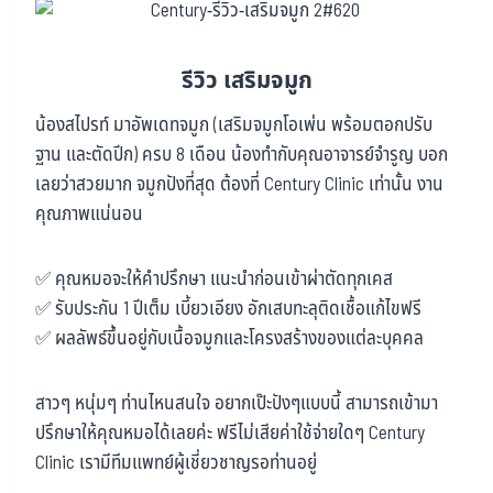
รีวิว เสริมจมูก
น้องสไปรท์ มาอัพเดทจมูก (เสริมจมูกโอเพ่น พร้อมตอกปรับ
ฐาน และตัดปีก) ครบ 8 เดือน น้องทำกับคุณอาจารย์จำรูญ บอก
เลยว่าสวยมาก จมูกปังที่สุด ต้องที่ Century Clinic เท่านั้น งาน
คุณภาพแน่นอน
✅ คุณหมอจะให้คำปรึกษา แนะนำก่อนเข้าผ่าตัดทุกเคส
✅ รับประกัน 1 ปีเต็ม เบี้ยวเอียง อักเสบทะลุติดเชื้อแก้ไขฟรี
✅ ผลลัพธ์ขึ้นอยู่กับเนื้อจมูกและโครงสร้างของแต่ละบุคคล
สาวๆ หนุ่มๆ ท่านไหนสนใจ อยากเป๊ะปังๆแบบนี้ สามารถเข้ามา
ปรึกษาให้คุณหมอได้เลยค่ะ ฟรีไม่เสียค่าใช้จ่ายใดๆ Century
Clinic เรามีทีมแพทย์ผู้เชี่ยวชาญรอท่านอยู่