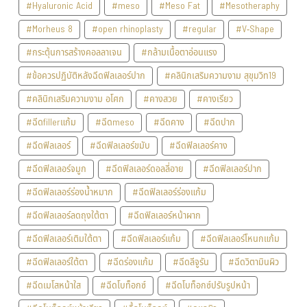
#Hyaluronic Acid
#meso
#Meso Fat
#Mesotheraphy
#Morheus 8
#open rhinoplasty
#regular
#V-Shape
#กระตุ้นการสร้างคอลลาเจน
#กล้ามเนื้อตาอ่อนแรง
#ข้อควรปฏิบัติหลังฉีดฟิลเลอร์ปาก
#คลินิกเสริมความงาม สุขุมวิท19
#คลินิกเสริมความงาม อโศก
#คางสวย
#คางเรียว
#ฉีดfillerแก้ม
#ฉีดmeso
#ฉีดคาง
#ฉีดปาก
#ฉีดฟิลเลอร์
#ฉีดฟิลเลอร์ขมับ
#ฉีดฟิลเลอร์คาง
#ฉีดฟิลเลอร์จมูก
#ฉีดฟิลเลอร์ดอลลี่อาย
#ฉีดฟิลเลอร์ปาก
#ฉีดฟิลเลอร์ร่องน้ำหมาก
#ฉีดฟิลเลอร์ร่องแก้ม
#ฉีดฟิลเลอร์ลดถุงใต้ตา
#ฉีดฟิลเลอร์หน้าผาก
#ฉีดฟิลเลอร์เติมใต้ตา
#ฉีดฟิลเลอร์แก้ม
#ฉีดฟิลเลอร์โหนกแก้ม
#ฉีดฟิลเลอร์ใต้ตา
#ฉีดร่องแก้ม
#ฉีดลีจูรัน
#ฉีดวิตามินผิว
#ฉีดเมโสหน้าใส
#ฉีดโบท็อกซ์
#ฉีดโบท็อกซ์ปรับรูปหน้า