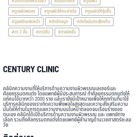
#ฉีดโบท็อกซ์หน้าเรียว
#ดื้อโบท็อกซ์
#ดูแลผิว
#ดูแลผิวพรรณ
#ดูแลผิวให้กระจ่างใส
#ดูแลผิวให้ชุ่มชื้น
#ดูแลรักษาผิวหน้า
#ตัดปีกจมูก
#ตัดไขมันกระพุ้งแก้ม
#ตา 2 ชั้น
#ตา2ชั้น
#ตาสองชั้น
CENTURY CLINIC
คลินิกความงามที่ให้บริการด้านความงามผิวพรรณเลเซอร์และ
ศัลยกรรมตกแต่ง โดยแพทย์ผู้มีประสบการณ์ ทำศัลยกรรมตกแต่งให้
แก่คนไข้มากกว่า 2000 ราย และเรายังมีเป้าหมายเพื่อให้ทุกท่านที่มาใช้
บริการคลินิกของเราเกิดความพึงพอใจสูงสุดและความส่งเสริมความ
มั่นใจให้ท่านในการดูแลความงามบนใบหน้าตลอดจนเรือนร่างของ
ตนเอง คลินิกได้เปิดบริการด้านความงามผิวพรรณ และ แพทย์ทาง
เลือก รวมถึงศัลกรรมตกแต่งโดยแพทย์ผู้ชำนาญด้านเวชศาสตร์ชะลอ
วัย