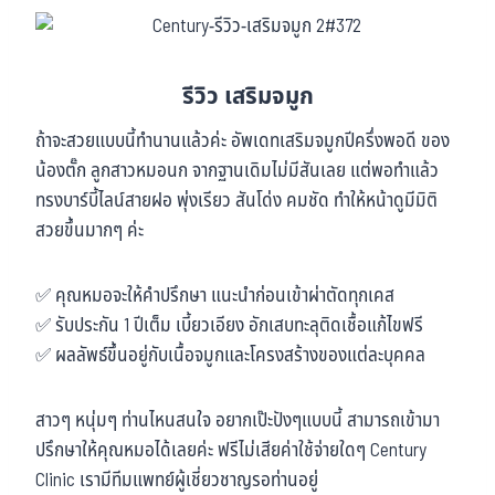
รีวิว เสริมจมูก
ถ้าจะสวยแบบนี้ทำนานแล้วค่ะ อัพเดทเสริมจมูกปีครึ่งพอดี ของ
น้องตั๊ก ลูกสาวหมอนก จากฐานเดิมไม่มีสันเลย แต่พอทำแล้ว
ทรงบาร์บี้ไลน์สายฝอ พุ่งเรียว สันโด่ง คมชัด ทำให้หน้าดูมีมิติ
สวยขึ้นมากๆ ค่ะ
✅ คุณหมอจะให้คำปรึกษา แนะนำก่อนเข้าผ่าตัดทุกเคส
✅ รับประกัน 1 ปีเต็ม เบี้ยวเอียง อักเสบทะลุติดเชื้อแก้ไขฟรี
✅ ผลลัพธ์ขึ้นอยู่กับเนื้อจมูกและโครงสร้างของแต่ละบุคคล
สาวๆ หนุ่มๆ ท่านไหนสนใจ อยากเป๊ะปังๆแบบนี้ สามารถเข้ามา
ปรึกษาให้คุณหมอได้เลยค่ะ ฟรีไม่เสียค่าใช้จ่ายใดๆ Century
Clinic เรามีทีมแพทย์ผู้เชี่ยวชาญรอท่านอยู่