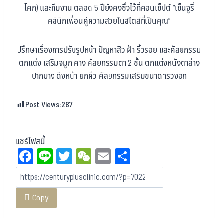
โศก) และทีมงาน ตลอด 5 ปียังคงซึ่งไว้ที่คอนเซ็ปต์ “เซ็นจูรี่
คลินิกเพื่อนคู่ความสวยในสไตล์ที่เป็นคุณ”
ปรึกษาเรื่องการปรับรูปหน้า ปัญหาสิว ฝ้า ริ้วรอย และศัลยกรรม
ตกแต่ง เสริมจมูก คาง ศัลยกรรมตา 2 ชั้น ตกแต่งหนังตาล่าง
ปากบาง ดึงหน้า ยกคิ้ว ศัลยกรรมเสริมขนาดทรวงอก
Post Views:
287
แชร์โฟสนี้
Fa
Li
T
W
E
Sh
ce
ne
wi
eC
m
ar
bo
tt
ha
ail
e
Copy
ok
er
t