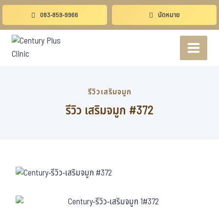
083-859-9966
นัดหมาย
รีวิวเสริมจมูก
รีวิว เสริมจมูก #372