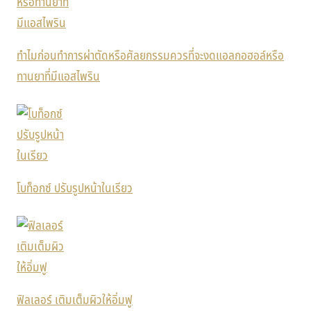
ทำไมก่อนทำการผ่าตัดหรือศัลยกรรมควรที่จะงดแอลกอฮอล์หรือ
ทานยาที่มีแอสไพริน
โบท็อกซ์ ปรับรูปหน้าในเรียว
ฟิลเลอร์ เติมเต็มผิวให้อิ่มฟู