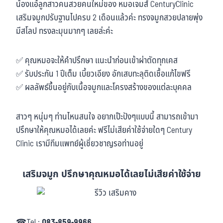
น้องแอ้ลูกสาวคนสวยคนใหม่ของ หมอเจมส์ CenturyClinic
เสริมจมูกปรับฐานไปครบ 2 เดือนแล้วค่ะ ทรงจมูกสวยปลายพุ่ง
มีสโลป ทรงละมุนมากๆ เลยล่ะค่ะ
✅ คุณหมอจะให้คำปรึกษา แนะนำก่อนเข้าผ่าตัดทุกเคส
✅ รับประกัน 1 ปีเต็ม เบี้ยวเอียง อักเสบทะลุติดเชื้อแก้ไขฟรี
✅ ผลลัพธ์ขึ้นอยู่กับเนื้อจมูกและโครงสร้างของแต่ละบุคคล
สาวๆ หนุ่มๆ ท่านไหนสนใจ อยากเป๊ะปังๆแบบนี้ สามารถเข้ามา
ปรึกษาให้คุณหมอได้เลยค่ะ ฟรีไม่เสียค่าใช้จ่ายใดๆ Century
Clinic เรามีทีมแพทย์ผู้เชี่ยวชาญรอท่านอยู่
เสริมจมูก ปรึกษาคุณหมอได้เลยไม่เสียค่าใช้จ่าย
☎Tel :
083-859-9966