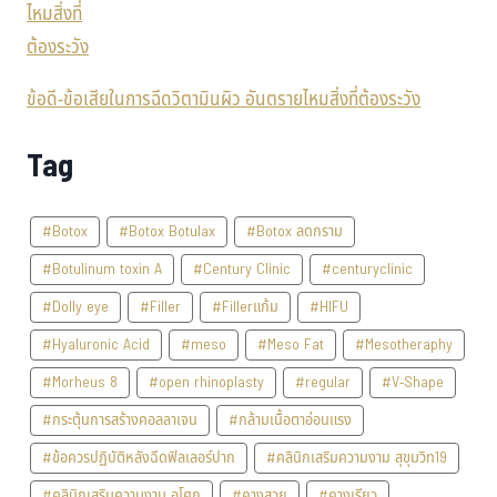
ข้อดี-ข้อเสียในการฉีดวิตามินผิว อันตรายไหมสิ่งที่ต้องระวัง
Tag
#Botox
#Botox Botulax
#Botox ลดกราม
#Botulinum toxin A
#Century Clinic
#centuryclinic
#Dolly eye
#Filler
#Fillerแก้ม
#HIFU
#Hyaluronic Acid
#meso
#Meso Fat
#Mesotheraphy
#Morheus 8
#open rhinoplasty
#regular
#V-Shape
#กระตุ้นการสร้างคอลลาเจน
#กล้ามเนื้อตาอ่อนแรง
#ข้อควรปฏิบัติหลังฉีดฟิลเลอร์ปาก
#คลินิกเสริมความงาม สุขุมวิท19
#คลินิกเสริมความงาม อโศก
#คางสวย
#คางเรียว