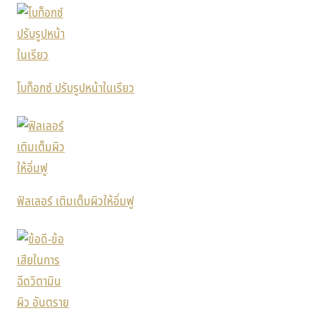
โบท็อกซ์ ปรับรูปหน้าในเรียว
ฟิลเลอร์ เติมเต็มผิวให้อิ่มฟู