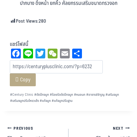
ปากบาง ดึงหน้า ยกคิ้ว ศัลยกรรมเสริมขนาดทรวงอก
Post Views:
280
แชร์โฟสนี้
Fa
Li
T
W
E
Sh
ce
ne
wi
eC
m
ar
bo
tt
ha
ail
e
Copy
ok
er
t
#
Century Clinic
#
ตัดปีกจมูก
#
ร้อยรัดตัดปีกจมูก
#
หมอนก
#
อาจารย์จำรูญ
#
เสริมจมูก
#
เสริมจมูกปรับโหงวเฮ้ง
#
แก้จมูก
#
แก้จมูกปรับฐาน
PREVIOUS
NEXT