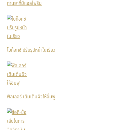
ทานยาที่มีแอสไพริน
โบท็อกซ์ ปรับรูปหน้าในเรียว
ฟิลเลอร์ เติมเต็มผิวให้อิ่มฟู