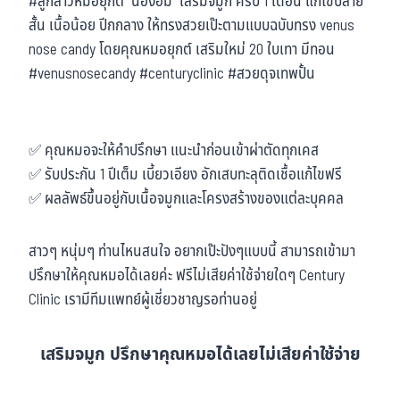
#ลูกสาวหมอยุกต์ “น้องอั้ม” เสริมจมูก ครบ 1 เดือน แก้ไขปลาย
สั้น เนื้อน้อย ปีกกลาง ให้ทรงสวยเป๊ะตามแบบฉบับทรง venus
nose candy โดยคุณหมอยุกต์ เสริมใหม่ 20 ใบเทา มีทอน
#venusnosecandy #centuryclinic #สวยดุจเทพปั้น
✅ คุณหมอจะให้คำปรึกษา แนะนำก่อนเข้าผ่าตัดทุกเคส
✅ รับประกัน 1 ปีเต็ม เบี้ยวเอียง อักเสบทะลุติดเชื้อแก้ไขฟรี
✅ ผลลัพธ์ขึ้นอยู่กับเนื้อจมูกและโครงสร้างของแต่ละบุคคล
สาวๆ หนุ่มๆ ท่านไหนสนใจ อยากเป๊ะปังๆแบบนี้ สามารถเข้ามา
ปรึกษาให้คุณหมอได้เลยค่ะ ฟรีไม่เสียค่าใช้จ่ายใดๆ Century
Clinic เรามีทีมแพทย์ผู้เชี่ยวชาญรอท่านอยู่
เสริมจมูก ปรึกษาคุณหมอได้เลยไม่เสียค่าใช้จ่าย