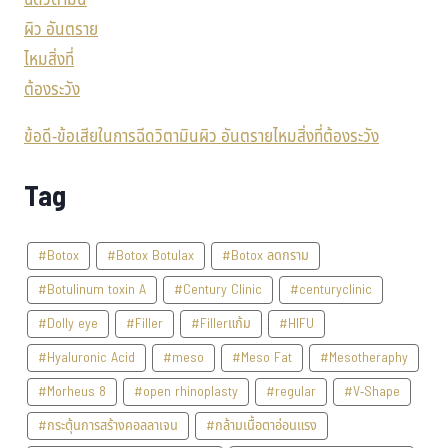
ข้อดี-ข้อเสียในการฉีดวิตามินผิว อันตรายไหมสิ่งที่ต้องระวัง
Tag
#Botox
#Botox Botulax
#Botox ลดกราม
#Botulinum toxin A
#Century Clinic
#centuryclinic
#Dolly eye
#Filler
#Fillerแก้ม
#HIFU
#Hyaluronic Acid
#meso
#Meso Fat
#Mesotheraphy
#Morheus 8
#open rhinoplasty
#regular
#V-Shape
#กระตุ้นการสร้างคอลลาเจน
#กล้ามเนื้อตาอ่อนแรง