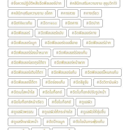
#ข้อควรปฏิบัติหลังฉีดฟิลเลอร์ปาก
#คลินิกเสริมความงาม สุขุมวิท19
#คลินิกเสริมความงาม อโศก
#คางสวย
#คางเรียว
#ฉีดfillerแก้ม
#ฉีดmeso
#ฉีดคาง
#ฉีดปาก
#ฉีดฟิลเลอร์
#ฉีดฟิลเลอร์ขมับ
#ฉีดฟิลเลอร์คาง
#ฉีดฟิลเลอร์จมูก
#ฉีดฟิลเลอร์ดอลลี่อาย
#ฉีดฟิลเลอร์ปาก
#ฉีดฟิลเลอร์ร่องน้ำหมาก
#ฉีดฟิลเลอร์ร่องแก้ม
#ฉีดฟิลเลอร์ลดถุงใต้ตา
#ฉีดฟิลเลอร์หน้าผาก
#ฉีดฟิลเลอร์เติมใต้ตา
#ฉีดฟิลเลอร์แก้ม
#ฉีดฟิลเลอร์โหนกแก้ม
#ฉีดฟิลเลอร์ใต้ตา
#ฉีดร่องแก้ม
#ฉีดลีจูรัน
#ฉีดวิตามินผิว
#ฉีดเมโสหน้าใส
#ฉีดโบท็อกซ์
#ฉีดโบท็อกซ์ปรับรูปหน้า
#ฉีดโบท็อกซ์หน้าเรียว
#ดื้อโบท็อกซ์
#ดูแลผิว
#ดูแลผิวพรรณ
#ดูแลผิวให้กระจ่างใส
#ดูแลผิวให้ชุ่มชื้น
#ดูแลรักษาผิวหน้า
#ตัดปีกจมูก
#ตัดไขมันกระพุ้งแก้ม