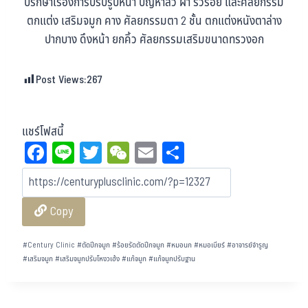
ปรึกษาเรื่องการปรับรูปหน้า ปัญหาสิว ฝ้า ริ้วรอย และศัลยกรรม
ตกแต่ง เสริมจมูก คาง ศัลยกรรมตา 2 ชั้น ตกแต่งหนังตาล่าง
ปากบาง ดึงหน้า ยกคิ้ว ศัลยกรรมเสริมขนาดทรวงอก
Post Views:
267
แชร์โฟสนี้
Fa
Li
T
W
E
Sh
ce
ne
wi
eC
m
ar
bo
tt
ha
ail
e
Copy
ok
er
t
#
Century Clinic
#
ตัดปีกจมูก
#
ร้อยรัดตัดปีกจมูก
#
หมอนก
#
หมอเบียร์
#
อาจารย์จำรูญ
#
เสริมจมูก
#
เสริมจมูกปรับโหงวเฮ้ง
#
แก้จมูก
#
แก้จมูกปรับฐาน