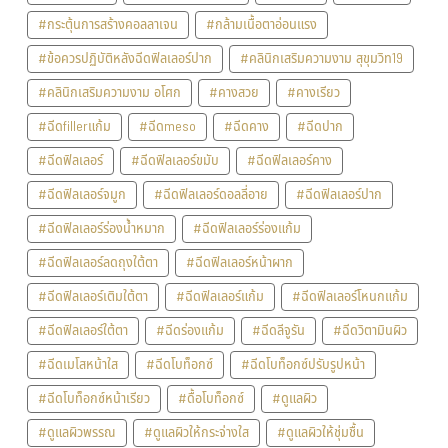
#กระตุ้นการสร้างคอลลาเจน
#กล้ามเนื้อตาอ่อนแรง
#ข้อควรปฏิบัติหลังฉีดฟิลเลอร์ปาก
#คลินิกเสริมความงาม สุขุมวิท19
#คลินิกเสริมความงาม อโศก
#คางสวย
#คางเรียว
#ฉีดfillerแก้ม
#ฉีดmeso
#ฉีดคาง
#ฉีดปาก
#ฉีดฟิลเลอร์
#ฉีดฟิลเลอร์ขมับ
#ฉีดฟิลเลอร์คาง
#ฉีดฟิลเลอร์จมูก
#ฉีดฟิลเลอร์ดอลลี่อาย
#ฉีดฟิลเลอร์ปาก
#ฉีดฟิลเลอร์ร่องน้ำหมาก
#ฉีดฟิลเลอร์ร่องแก้ม
#ฉีดฟิลเลอร์ลดถุงใต้ตา
#ฉีดฟิลเลอร์หน้าผาก
#ฉีดฟิลเลอร์เติมใต้ตา
#ฉีดฟิลเลอร์แก้ม
#ฉีดฟิลเลอร์โหนกแก้ม
#ฉีดฟิลเลอร์ใต้ตา
#ฉีดร่องแก้ม
#ฉีดลีจูรัน
#ฉีดวิตามินผิว
#ฉีดเมโสหน้าใส
#ฉีดโบท็อกซ์
#ฉีดโบท็อกซ์ปรับรูปหน้า
#ฉีดโบท็อกซ์หน้าเรียว
#ดื้อโบท็อกซ์
#ดูแลผิว
#ดูแลผิวพรรณ
#ดูแลผิวให้กระจ่างใส
#ดูแลผิวให้ชุ่มชื้น