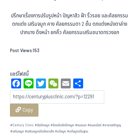
ปรึกษาเรื่องการปรับรูปหน้า ปัญหาสิว ฝ้า ริ้วรอย และศัลยกรรม
ตกแต่ง เสริมจมูก คาง ศัลยกรรมตา 2 ชั้น ตกแต่งหนังตาล่าง
ปากบาง ดึงหน้า ยกคิ้ว ศัลยกรรมเสริมขนาดทรวงอก
Post Views:
153
แชร์โฟสนี้
Fa
Li
T
W
E
Sh
ce
ne
wi
eC
m
ar
bo
tt
ha
ail
e
Copy
ok
er
t
#
Century Clinic
#
ตัดปีกจมูก
#
ร้อยรัดตัดปีกจมูก
#
หมอนก
#
หมอเบียร์
#
อาจารย์จำรูญ
#
เสริมจมูก
#
เสริมจมูกปรับโหงวเฮ้ง
#
แก้จมูก
#
แก้จมูกปรับฐาน