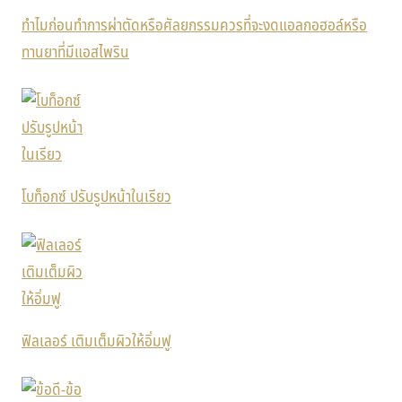
ทำไมก่อนทำการผ่าตัดหรือศัลยกรรมควรที่จะงดแอลกอฮอล์หรือ
ทานยาที่มีแอสไพริน
โบท็อกซ์ ปรับรูปหน้าในเรียว
ฟิลเลอร์ เติมเต็มผิวให้อิ่มฟู