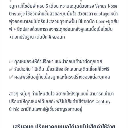
จมูก แก้ไขฮัมพ์ ครบ 3 เดือน หวานละมุนด้วยทรง Venus Nose
Onstage ใช้ชีวิตง่ายขึ้นสวยละมุนมั่นใจ สวยเวลา onstage หน้า
พุ่งออกมาเลยไม่ดร็อป #สวยดุจเทพปั้น ใช้เทคนิค Open+ขูดฮัม
พ์ + ยืดปลายด้วยการรองกระดูกอ่อนหลังหูและเนื้อเยื่อไขมัน
+ตอกปรับฐาน+ตัดปีก #หมอนก
✅ คุณหมอจะให้คำปรึกษา แนะนำก่อนเข้าผ่าตัดทุกเคส
✅ รับประกัน 1 ปีเต็ม เบี้ยวเอียง อักเสบทะลุติดเชื้อแก้ไขฟรี
✅ ผลลัพธ์ขึ้นอยู่กับเนื้อจมูกและโครงสร้างของแต่ละบุคคล
สาวๆ หนุ่มๆ ท่านไหนสนใจ อยากเป๊ะปังๆแบบนี้ สามารถเข้ามา
ปรึกษาให้คุณหมอได้เลยค่ะ ฟรีไม่เสียค่าใช้จ่ายใดๆ Century
Clinic เรามีทีมแพทย์ผู้เชี่ยวชาญรอท่านอยู่
เสริมจมูก ปรึกษาคุณหมอได้เลยไม่เสียค่าใช้จ่าย