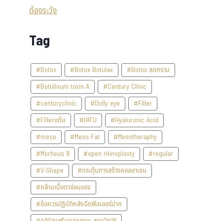
Tag
#Botox
#Botox Botulax
#Botox ลดกราม
#Botulinum toxin A
#Century Clinic
#centuryclinic
#Dolly eye
#Filler
#Fillerแก้ม
#HIFU
#Hyaluronic Acid
#meso
#Meso Fat
#Mesotheraphy
#Morheus 8
#open rhinoplasty
#regular
#V-Shape
#กระตุ้นการสร้างคอลลาเจน
#กล้ามเนื้อตาอ่อนแรง
#ข้อควรปฏิบัติหลังฉีดฟิลเลอร์ปาก
#คลินิกเสริมความงาม สุขุมวิท19