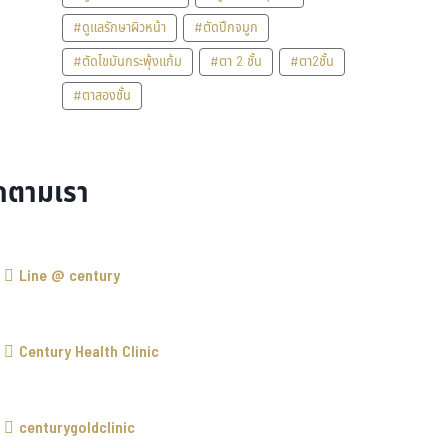
#ดูแลรักษาผิวหน้า
#ตัดปีกจมูก
#ตัดไขมันกระพุ้งแก้ม
#ตา 2 ชั้น
#ตา2ชั้น
#ตาสองชั้น
ดตามเรา
Line @ century
Century Health Clinic
centurygoldclinic