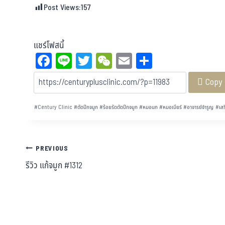
Post Views:
157
แชร์โฟสนี้
Fa
Li
T
W
E
Sh
ce
ne
wi
eC
m
ar
Copy
bo
tt
ha
ail
e
ok
er
t
#
Century Clinic
#
ตัดปีกจมูก
#
ร้อยรัดตัดปีกจมูก
#
หมอนก
#
หมอเบียร์
#
อาจารย์จำรูญ
#
เสร
PREVIOUS
รีวิว แก้จมูก #1312