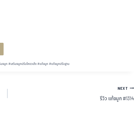
ิมจมูก
#
เสริมจมูกปรับโหงวเฮ้ง
#
แก้จมูก
#
แก้จมูกปรับฐาน
NEXT
รีวิว แก้จมูก #1314