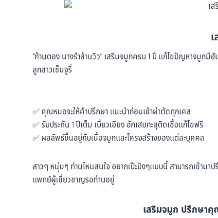
เ
“ก้านตอง นางรำล้านวิว” เสริมจมูกครบ 1 ปี แก้ไขปัญหาจมูกมีฮ
ลูกสาวเซ็นจูรี่
✅ คุณหมอจะให้คำปรึกษา แนะนำก่อนเข้าผ่าตัดทุกเคส
✅ รับประกัน 1 ปีเต็ม เบี้ยวเอียง อักเสบทะลุติดเชื้อแก้ไขฟรี
✅ ผลลัพธ์ขึ้นอยู่กับเนื้อจมูกและโครงสร้างของแต่ละบุคคล
สาวๆ หนุ่มๆ ท่านไหนสนใจ อยากเป๊ะปังๆแบบนี้ สามารถเข้ามาปรึก
แพทย์ผู้เชี่ยวชาญรอท่านอยู่
เสริมจมูก ปรึกษาคุณ