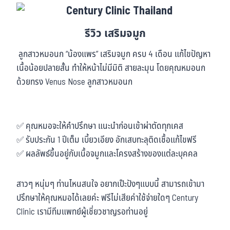
รีวิว เสริมจมูก
ลูกสาวหมอนก “น้องแพร” เสริมจมูก ครบ 4 เดือน แก้ไขปัญหา
เนื้อน้อยปลายสั้น ทำให้หน้าไม่มีมิติ สายละมุน โดยคุณหมอนก
ด้วยทรง Venus Nose ลูกสาวหมอนก
✅ คุณหมอจะให้คำปรึกษา แนะนำก่อนเข้าผ่าตัดทุกเคส
✅ รับประกัน 1 ปีเต็ม เบี้ยวเอียง อักเสบทะลุติดเชื้อแก้ไขฟรี
✅ ผลลัพธ์ขึ้นอยู่กับเนื้อจมูกและโครงสร้างของแต่ละบุคคล
สาวๆ หนุ่มๆ ท่านไหนสนใจ อยากเป๊ะปังๆแบบนี้ สามารถเข้ามา
ปรึกษาให้คุณหมอได้เลยค่ะ ฟรีไม่เสียค่าใช้จ่ายใดๆ Century
Clinic เรามีทีมแพทย์ผู้เชี่ยวชาญรอท่านอยู่