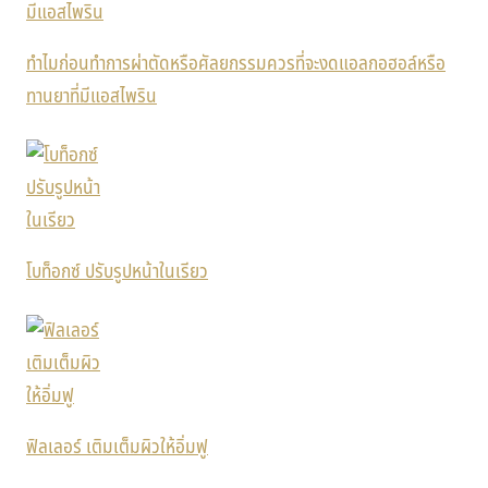
ทำไมก่อนทำการผ่าตัดหรือศัลยกรรมควรที่จะงดแอลกอฮอล์หรือ
ทานยาที่มีแอสไพริน
โบท็อกซ์ ปรับรูปหน้าในเรียว
ฟิลเลอร์ เติมเต็มผิวให้อิ่มฟู