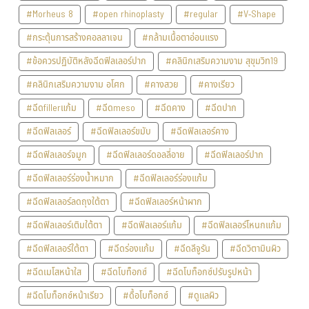
#Morheus 8
#open rhinoplasty
#regular
#V-Shape
#กระตุ้นการสร้างคอลลาเจน
#กล้ามเนื้อตาอ่อนแรง
#ข้อควรปฏิบัติหลังฉีดฟิลเลอร์ปาก
#คลินิกเสริมความงาม สุขุมวิท19
#คลินิกเสริมความงาม อโศก
#คางสวย
#คางเรียว
#ฉีดfillerแก้ม
#ฉีดmeso
#ฉีดคาง
#ฉีดปาก
#ฉีดฟิลเลอร์
#ฉีดฟิลเลอร์ขมับ
#ฉีดฟิลเลอร์คาง
#ฉีดฟิลเลอร์จมูก
#ฉีดฟิลเลอร์ดอลลี่อาย
#ฉีดฟิลเลอร์ปาก
#ฉีดฟิลเลอร์ร่องน้ำหมาก
#ฉีดฟิลเลอร์ร่องแก้ม
#ฉีดฟิลเลอร์ลดถุงใต้ตา
#ฉีดฟิลเลอร์หน้าผาก
#ฉีดฟิลเลอร์เติมใต้ตา
#ฉีดฟิลเลอร์แก้ม
#ฉีดฟิลเลอร์โหนกแก้ม
#ฉีดฟิลเลอร์ใต้ตา
#ฉีดร่องแก้ม
#ฉีดลีจูรัน
#ฉีดวิตามินผิว
#ฉีดเมโสหน้าใส
#ฉีดโบท็อกซ์
#ฉีดโบท็อกซ์ปรับรูปหน้า
#ฉีดโบท็อกซ์หน้าเรียว
#ดื้อโบท็อกซ์
#ดูแลผิว