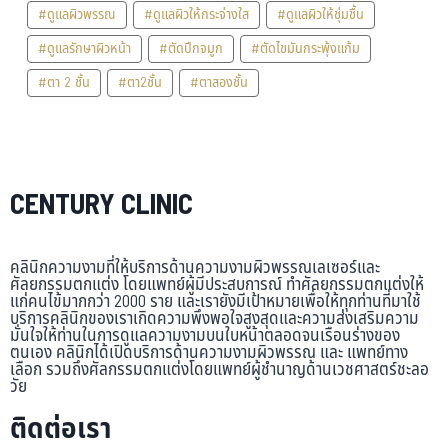
#ดูแลผิวพรรณ
#ดูแลผิวให้กระจ่างใส
#ดูแลผิวให้ชุ่มชื้น
#ดูแลรักษาผิวหน้า
#ตัดปีกจมูก
#ตัดไขมันกระพุ้งแก้ม
#ตา 2 ชั้น
#ตา2ชั้น
#ตาสองชั้น
CENTURY CLINIC
คลินิกความงามที่ให้บริการด้านความงามผิวพรรณเลเซอร์และ
ศัลยกรรมตกแต่ง โดยแพทย์ผู้มีประสบการณ์ ทำศัลยกรรมตกแต่งให้
แก่คนไข้มากกว่า 2000 ราย และเรายังมีเป้าหมายเพื่อให้ทุกท่านที่มาใช้
บริการคลินิกของเราเกิดความพึงพอใจสูงสุดและความส่งเสริมความ
มั่นใจให้ท่านในการดูแลความงามบนใบหน้าตลอดจนเรือนร่างของ
ตนเอง คลินิกได้เปิดบริการด้านความงามผิวพรรณ และ แพทย์ทาง
เลือก รวมถึงศัลกรรมตกแต่งโดยแพทย์ผู้ชำนาญด้านเวชศาสตร์ชะลอ
วัย
ติดต่อเรา