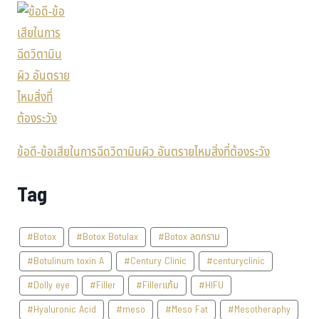
ข้อดี-ข้อเสียในการฉีดวิตามินผิว อันตรายไหมสิ่งที่ต้องระวัง
Tag
#Botox
#Botox Botulax
#Botox ลดกราม
#Botulinum toxin A
#Century Clinic
#centuryclinic
#Dolly eye
#Filler
#Fillerแก้ม
#HIFU
#Hyaluronic Acid
#meso
#Meso Fat
#Mesotheraphy