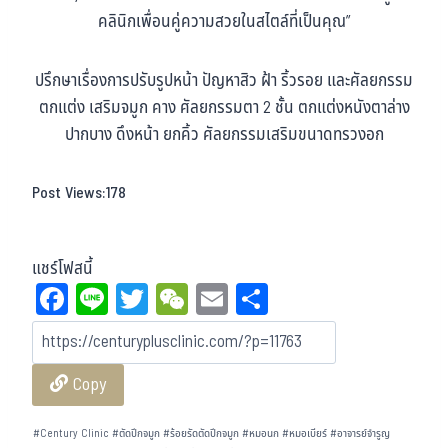
คลินิกเพื่อนคู่ความสวยในสไตล์ที่เป็นคุณ”
ปรึกษาเรื่องการปรับรูปหน้า ปัญหาสิว ฝ้า ริ้วรอย และศัลยกรรม
ตกแต่ง เสริมจมูก คาง ศัลยกรรมตา 2 ชั้น ตกแต่งหนังตาล่าง
ปากบาง ดึงหน้า ยกคิ้ว ศัลยกรรมเสริมขนาดทรวงอก
Post Views:
178
แชร์โฟสนี้
Fa
Li
T
W
E
Sh
ce
ne
wi
eC
m
ar
bo
tt
ha
ail
e
Copy
ok
er
t
#
Century Clinic
#
ตัดปีกจมูก
#
ร้อยรัดตัดปีกจมูก
#
หมอนก
#
หมอเบียร์
#
อาจารย์จำรูญ