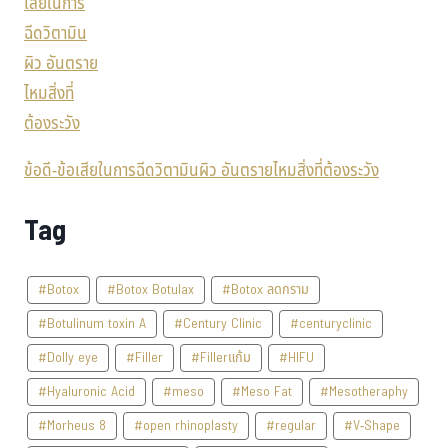
ข้อดี-ข้อเสียในการฉีดวิตามินผิว อันตรายไหมสิ่งที่ต้องระวัง
Tag
#Botox
#Botox Botulax
#Botox ลดกราม
#Botulinum toxin A
#Century Clinic
#centuryclinic
#Dolly eye
#Filler
#Fillerแก้ม
#HIFU
#Hyaluronic Acid
#meso
#Meso Fat
#Mesotheraphy
#Morheus 8
#open rhinoplasty
#regular
#V-Shape