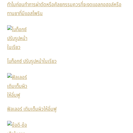
ทำไมก่อนทำการผ่าตัดหรือศัลยกรรมควรที่จะงดแอลกอฮอล์หรือ
ทานยาที่มีแอสไพริน
โบท็อกซ์ ปรับรูปหน้าในเรียว
ฟิลเลอร์ เติมเต็มผิวให้อิ่มฟู