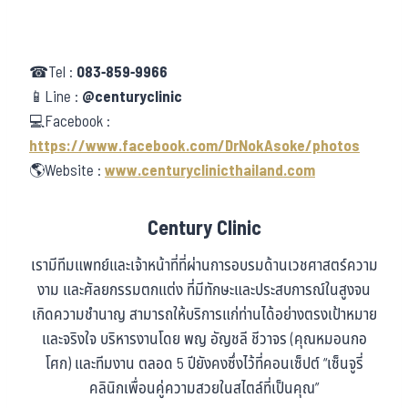
☎Tel :
083-859-9966
📱Line :
@centuryclinic
💻Facebook :
https://www.facebook.com/DrNokAsoke/photos
🌎Website :
www.centuryclinicthailand.com
Century Clinic
เรามีทีมแพทย์และเจ้าหน้าที่ที่ผ่านการอบรมด้านเวชศาสตร์ความ
งาม และศัลยกรรมตกแต่ง ที่มีทักษะและประสบการณ์ในสูงจน
เกิดความชำนาญ สามารถให้บริการแก่ท่านได้อย่างตรงเป้าหมาย
และจริงใจ บริหารงานโดย พญ อัญชลี ชีวาจร (คุณหมอนกอ
โศก) และทีมงาน ตลอด 5 ปียังคงซึ่งไว้ที่คอนเซ็ปต์ “เซ็นจูรี่
คลินิกเพื่อนคู่ความสวยในสไตล์ที่เป็นคุณ”