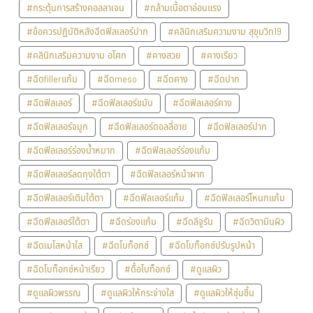
#กระตุ้นการสร้างคอลลาเจน
#กล้ามเนื้อตาอ่อนแรง
#ข้อควรปฏิบัติหลังฉีดฟิลเลอร์ปาก
#คลินิกเสริมความงาม สุขุมวิท19
#คลินิกเสริมความงาม อโศก
#คางสวย
#คางเรียว
#ฉีดfillerแก้ม
#ฉีดmeso
#ฉีดคาง
#ฉีดปาก
#ฉีดฟิลเลอร์
#ฉีดฟิลเลอร์ขมับ
#ฉีดฟิลเลอร์คาง
#ฉีดฟิลเลอร์จมูก
#ฉีดฟิลเลอร์ดอลลี่อาย
#ฉีดฟิลเลอร์ปาก
#ฉีดฟิลเลอร์ร่องน้ำหมาก
#ฉีดฟิลเลอร์ร่องแก้ม
#ฉีดฟิลเลอร์ลดถุงใต้ตา
#ฉีดฟิลเลอร์หน้าผาก
#ฉีดฟิลเลอร์เติมใต้ตา
#ฉีดฟิลเลอร์แก้ม
#ฉีดฟิลเลอร์โหนกแก้ม
#ฉีดฟิลเลอร์ใต้ตา
#ฉีดร่องแก้ม
#ฉีดลีจูรัน
#ฉีดวิตามินผิว
#ฉีดเมโสหน้าใส
#ฉีดโบท็อกซ์
#ฉีดโบท็อกซ์ปรับรูปหน้า
#ฉีดโบท็อกซ์หน้าเรียว
#ดื้อโบท็อกซ์
#ดูแลผิว
#ดูแลผิวพรรณ
#ดูแลผิวให้กระจ่างใส
#ดูแลผิวให้ชุ่มชื้น