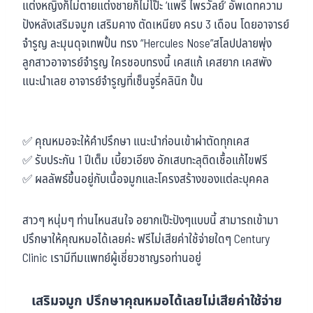
แต่งหญิงก็ไม่ตายแต่งชายก็ไม่โป๊ะ ‘แพรี่ ไพรวัลย์’ อัพเดทความ
ปังหลังเสริมจมูก เสริมคาง ตัดเหนียง ครบ 3 เดือน โดยอาจารย์
จำรูญ ละมุนดุจเทพปั้น ทรง “Hercules Nose”สโลปปลายพุ่ง
ลูกสาวอาจารย์จำรูญ ใครชอบทรงนี้ เคสแก้ เคสยาก เคสพัง
แนะนำเลย อาจารย์จำรูญที่เซ็นจูรี่คลินิก ปั้น
✅ คุณหมอจะให้คำปรึกษา แนะนำก่อนเข้าผ่าตัดทุกเคส
✅ รับประกัน 1 ปีเต็ม เบี้ยวเอียง อักเสบทะลุติดเชื้อแก้ไขฟรี
✅ ผลลัพธ์ขึ้นอยู่กับเนื้อจมูกและโครงสร้างของแต่ละบุคคล
สาวๆ หนุ่มๆ ท่านไหนสนใจ อยากเป๊ะปังๆแบบนี้ สามารถเข้ามา
ปรึกษาให้คุณหมอได้เลยค่ะ ฟรีไม่เสียค่าใช้จ่ายใดๆ Century
Clinic เรามีทีมแพทย์ผู้เชี่ยวชาญรอท่านอยู่
เสริมจมูก ปรึกษาคุณหมอได้เลยไม่เสียค่าใช้จ่าย