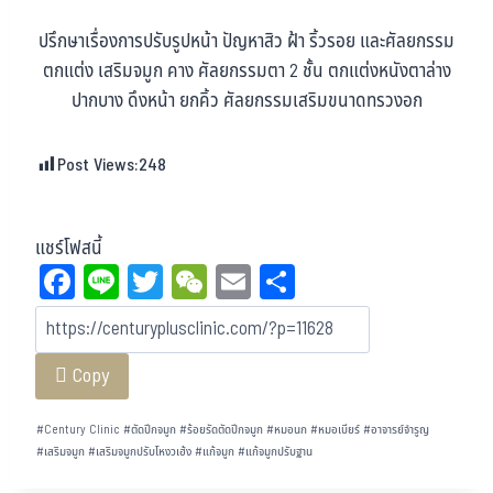
ปรึกษาเรื่องการปรับรูปหน้า ปัญหาสิว ฝ้า ริ้วรอย และศัลยกรรม
ตกแต่ง เสริมจมูก คาง ศัลยกรรมตา 2 ชั้น ตกแต่งหนังตาล่าง
ปากบาง ดึงหน้า ยกคิ้ว ศัลยกรรมเสริมขนาดทรวงอก
Post Views:
248
แชร์โฟสนี้
Fa
Li
T
W
E
Sh
ce
ne
wi
eC
m
ar
bo
tt
ha
ail
e
Copy
ok
er
t
#
Century Clinic
#
ตัดปีกจมูก
#
ร้อยรัดตัดปีกจมูก
#
หมอนก
#
หมอเบียร์
#
อาจารย์จำรูญ
#
เสริมจมูก
#
เสริมจมูกปรับโหงวเฮ้ง
#
แก้จมูก
#
แก้จมูกปรับฐาน