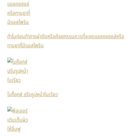
ทำไมก่อนทำการผ่าตัดหรือศัลยกรรมควรที่จะงดแอลกอฮอล์หรือ
ทานยาที่มีแอสไพริน
โบท็อกซ์ ปรับรูปหน้าในเรียว