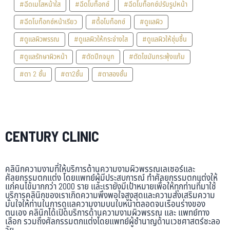
#ฉีดเมโสหน้าใส
#ฉีดโบท็อกซ์
#ฉีดโบท็อกซ์ปรับรูปหน้า
#ฉีดโบท็อกซ์หน้าเรียว
#ดื้อโบท็อกซ์
#ดูแลผิว
#ดูแลผิวพรรณ
#ดูแลผิวให้กระจ่างใส
#ดูแลผิวให้ชุ่มชื้น
#ดูแลรักษาผิวหน้า
#ตัดปีกจมูก
#ตัดไขมันกระพุ้งแก้ม
#ตา 2 ชั้น
#ตา2ชั้น
#ตาสองชั้น
CENTURY CLINIC
คลินิกความงามที่ให้บริการด้านความงามผิวพรรณเลเซอร์และ
ศัลยกรรมตกแต่ง โดยแพทย์ผู้มีประสบการณ์ ทำศัลยกรรมตกแต่งให้
แก่คนไข้มากกว่า 2000 ราย และเรายังมีเป้าหมายเพื่อให้ทุกท่านที่มาใช้
บริการคลินิกของเราเกิดความพึงพอใจสูงสุดและความส่งเสริมความ
มั่นใจให้ท่านในการดูแลความงามบนใบหน้าตลอดจนเรือนร่างของ
ตนเอง คลินิกได้เปิดบริการด้านความงามผิวพรรณ และ แพทย์ทาง
เลือก รวมถึงศัลกรรมตกแต่งโดยแพทย์ผู้ชำนาญด้านเวชศาสตร์ชะลอ