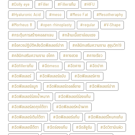
#Dolly eye
#Filler
#Fillerแก้ม
#HIFU
#Hyaluronic Acid
#meso
#Meso Fat
#Mesotheraphy
#Morheus 8
#open rhinoplasty
#regular
#V-Shape
#กระตุ้นการสร้างคอลลาเจน
#กล้ามเนื้อตาอ่อนแรง
#ข้อควรปฏิบัติหลังฉีดฟิลเลอร์ปาก
#คลินิกเสริมความงาม สุขุมวิท19
#คลินิกเสริมความงาม อโศก
#คางสวย
#คางเรียว
#ฉีดfillerแก้ม
#ฉีดmeso
#ฉีดคาง
#ฉีดปาก
#ฉีดฟิลเลอร์
#ฉีดฟิลเลอร์ขมับ
#ฉีดฟิลเลอร์คาง
#ฉีดฟิลเลอร์จมูก
#ฉีดฟิลเลอร์ดอลลี่อาย
#ฉีดฟิลเลอร์ปาก
#ฉีดฟิลเลอร์ร่องน้ำหมาก
#ฉีดฟิลเลอร์ร่องแก้ม
#ฉีดฟิลเลอร์ลดถุงใต้ตา
#ฉีดฟิลเลอร์หน้าผาก
#ฉีดฟิลเลอร์เติมใต้ตา
#ฉีดฟิลเลอร์แก้ม
#ฉีดฟิลเลอร์โหนกแก้ม
#ฉีดฟิลเลอร์ใต้ตา
#ฉีดร่องแก้ม
#ฉีดลีจูรัน
#ฉีดวิตามินผิว