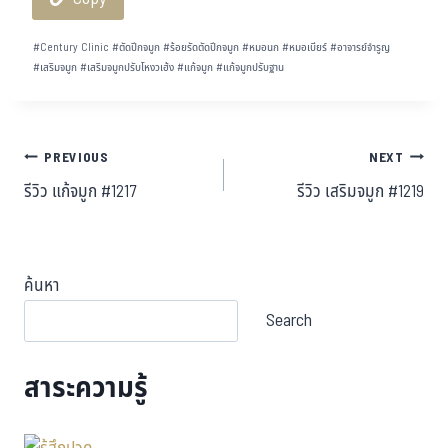
ok
er
t
#
Century Clinic
#
ตัดปีกจมูก
#
ร้อยรัดตัดปีกจมูก
#
หมอนก
#
หมอเบียร์
#
อาจารย์จำรูญ
#
เสริมจมูก
#
เสริมจมูกปรับโหงวเฮ้ง
#
แก้จมูก
#
แก้จมูกปรับฐาน
PREVIOUS
NEXT
รีวิว แก้จมูก #1217
รีวิว เสริมจมูก #1219
ค้นหา
Search
สาระความรู้