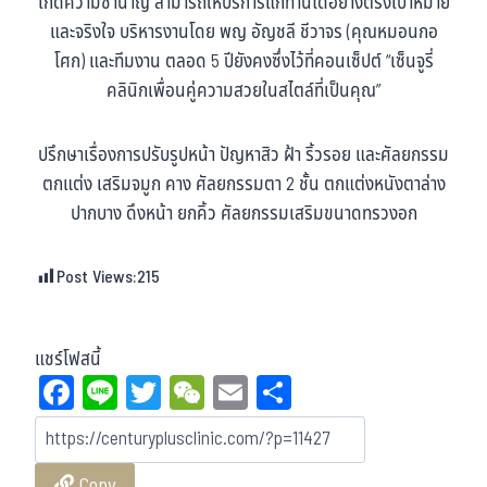
เกิดความชำนาญ สามารถให้บริการแก่ท่านได้อย่างตรงเป้าหมาย
และจริงใจ บริหารงานโดย พญ อัญชลี ชีวาจร (คุณหมอนกอ
โศก) และทีมงาน ตลอด 5 ปียังคงซึ่งไว้ที่คอนเซ็ปต์ “เซ็นจูรี่
คลินิกเพื่อนคู่ความสวยในสไตล์ที่เป็นคุณ”
ปรึกษาเรื่องการปรับรูปหน้า ปัญหาสิว ฝ้า ริ้วรอย และศัลยกรรม
ตกแต่ง เสริมจมูก คาง ศัลยกรรมตา 2 ชั้น ตกแต่งหนังตาล่าง
ปากบาง ดึงหน้า ยกคิ้ว ศัลยกรรมเสริมขนาดทรวงอก
Post Views:
215
แชร์โฟสนี้
Fa
Li
T
W
E
Sh
ce
ne
wi
eC
m
ar
bo
tt
ha
ail
e
Copy