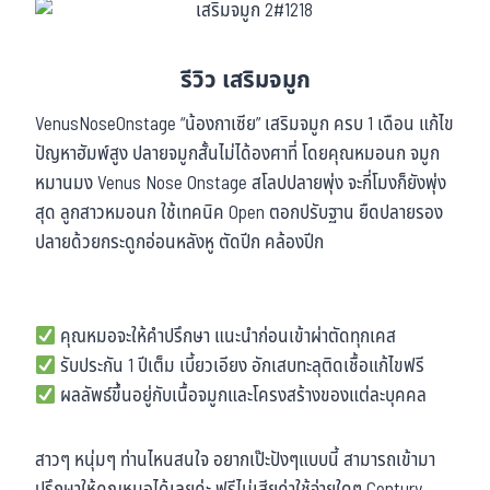
รีวิว เสริมจมูก
VenusNoseOnstage “น้องกาเซีย” เสริมจมูก ครบ 1 เดือน แก้ไข
ปัญหาฮัมพ์สูง ปลายจมูกสั้นไม่ได้องศาที่ โดยคุณหมอนก จมูก
หมานมง Venus Nose Onstage สโลปปลายพุ่ง จะกี่โมงก็ยังพุ่ง
สุด ลูกสาวหมอนก ใช้เทคนิค Open ตอกปรับฐาน ยืดปลายรอง
ปลายด้วยกระดูกอ่อนหลังหู ตัดปีก คล้องปีก
คุณหมอจะให้คำปรึกษา แนะนำก่อนเข้าผ่าตัดทุกเคส
รับประกัน 1 ปีเต็ม เบี้ยวเอียง อักเสบทะลุติดเชื้อแก้ไขฟรี
ผลลัพธ์ขึ้นอยู่กับเนื้อจมูกและโครงสร้างของแต่ละบุคคล
สาวๆ หนุ่มๆ ท่านไหนสนใจ อยากเป๊ะปังๆแบบนี้ สามารถเข้ามา