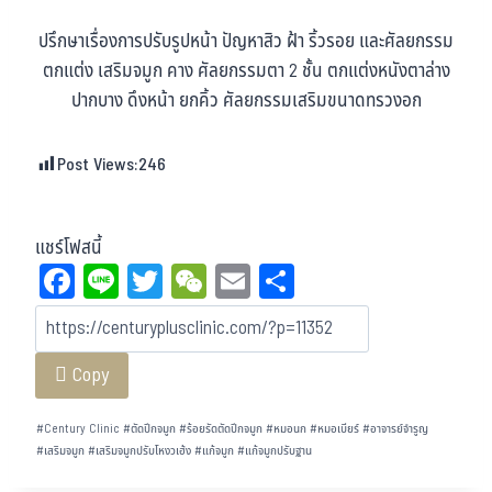
ปรึกษาเรื่องการปรับรูปหน้า ปัญหาสิว ฝ้า ริ้วรอย และศัลยกรรม
ตกแต่ง เสริมจมูก คาง ศัลยกรรมตา 2 ชั้น ตกแต่งหนังตาล่าง
ปากบาง ดึงหน้า ยกคิ้ว ศัลยกรรมเสริมขนาดทรวงอก
Post Views:
246
แชร์โฟสนี้
Fa
Li
T
W
E
Sh
ce
ne
wi
eC
m
ar
bo
tt
ha
ail
e
Copy
ok
er
t
#
Century Clinic
#
ตัดปีกจมูก
#
ร้อยรัดตัดปีกจมูก
#
หมอนก
#
หมอเบียร์
#
อาจารย์จำรูญ
#
เสริมจมูก
#
เสริมจมูกปรับโหงวเฮ้ง
#
แก้จมูก
#
แก้จมูกปรับฐาน