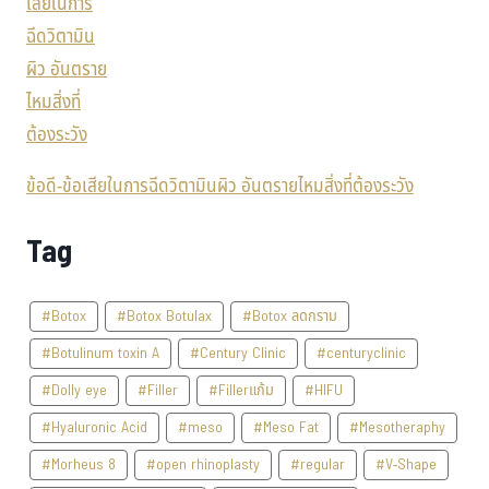
ข้อดี-ข้อเสียในการฉีดวิตามินผิว อันตรายไหมสิ่งที่ต้องระวัง
Tag
#Botox
#Botox Botulax
#Botox ลดกราม
#Botulinum toxin A
#Century Clinic
#centuryclinic
#Dolly eye
#Filler
#Fillerแก้ม
#HIFU
#Hyaluronic Acid
#meso
#Meso Fat
#Mesotheraphy
#Morheus 8
#open rhinoplasty
#regular
#V-Shape