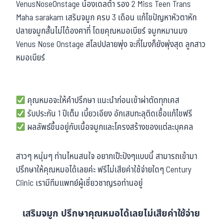
VenusNoseOnstage น้องเดลต้า รอง 2 Miss Teen Trans
Maha sarakam เสริมจมูก ครบ 3 เดือน แก้ไขปัญหาหัวตาหัก
ปลายจมูกสั้นไม่ได้องศาที่ โดยคุณหมอเบียร์ จมูกหมานมง
Venus Nose Onstage สโลปปลายพุ่ง จะกี่โมงก็ยังพุ่งสุด ลูกสาว
หมอเบียร์
คุณหมอจะให้คำปรึกษา แนะนำก่อนเข้าผ่าตัดทุกเคส
รับประกัน 1 ปีเต็ม เบี้ยวเอียง อักเสบทะลุติดเชื้อแก้ไขฟรี
ผลลัพธ์ขึ้นอยู่กับเนื้อจมูกและโครงสร้างของแต่ละบุคคล
สาวๆ หนุ่มๆ ท่านไหนสนใจ อยากเป๊ะปังๆแบบนี้ สามารถเข้ามา
ปรึกษาให้คุณหมอได้เลยค่ะ ฟรีไม่เสียค่าใช้จ่ายใดๆ Century
Clinic เรามีทีมแพทย์ผู้เชี่ยวชาญรอท่านอยู่
เสริมจมูก ปรึกษาคุณหมอได้เลยไม่เสียค่าใช้จ่าย