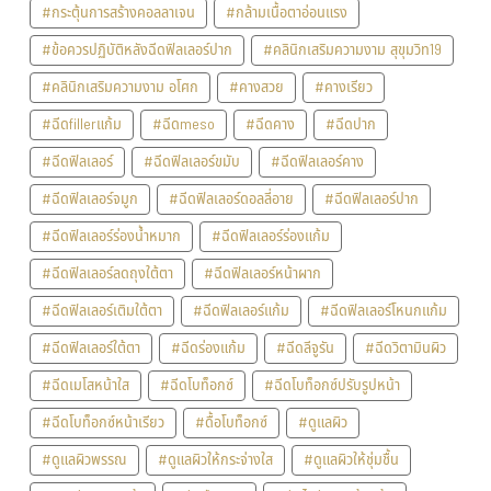
#กระตุ้นการสร้างคอลลาเจน
#กล้ามเนื้อตาอ่อนแรง
#ข้อควรปฏิบัติหลังฉีดฟิลเลอร์ปาก
#คลินิกเสริมความงาม สุขุมวิท19
#คลินิกเสริมความงาม อโศก
#คางสวย
#คางเรียว
#ฉีดfillerแก้ม
#ฉีดmeso
#ฉีดคาง
#ฉีดปาก
#ฉีดฟิลเลอร์
#ฉีดฟิลเลอร์ขมับ
#ฉีดฟิลเลอร์คาง
#ฉีดฟิลเลอร์จมูก
#ฉีดฟิลเลอร์ดอลลี่อาย
#ฉีดฟิลเลอร์ปาก
#ฉีดฟิลเลอร์ร่องน้ำหมาก
#ฉีดฟิลเลอร์ร่องแก้ม
#ฉีดฟิลเลอร์ลดถุงใต้ตา
#ฉีดฟิลเลอร์หน้าผาก
#ฉีดฟิลเลอร์เติมใต้ตา
#ฉีดฟิลเลอร์แก้ม
#ฉีดฟิลเลอร์โหนกแก้ม
#ฉีดฟิลเลอร์ใต้ตา
#ฉีดร่องแก้ม
#ฉีดลีจูรัน
#ฉีดวิตามินผิว
#ฉีดเมโสหน้าใส
#ฉีดโบท็อกซ์
#ฉีดโบท็อกซ์ปรับรูปหน้า
#ฉีดโบท็อกซ์หน้าเรียว
#ดื้อโบท็อกซ์
#ดูแลผิว
#ดูแลผิวพรรณ
#ดูแลผิวให้กระจ่างใส
#ดูแลผิวให้ชุ่มชื้น