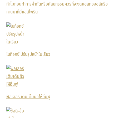
ทำไมก่อนทำการผ่าตัดหรือศัลยกรรมควรที่จะงดแอลกอฮอล์หรือ
ทานยาที่มีแอสไพริน
โบท็อกซ์ ปรับรูปหน้าในเรียว
ฟิลเลอร์ เติมเต็มผิวให้อิ่มฟู